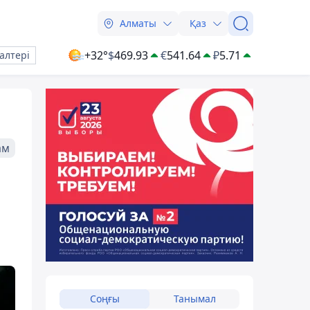
Алматы
Қаз
+32°
$
469.93
€
541.64
₽
5.71
алтері
ам
Соңғы
Танымал