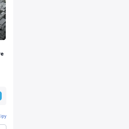
те
Кіру