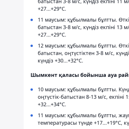
батыстан 3-8 м/с, күндіз екпіні 11 м
+27...+29°С.
11 маусым: құбылмалы бұлтты. Өткі
батыстан 3-8 м/с, күндіз екпіні 13 м
+27...+29°С.
12 маусым: құбылмалы бұлтты. Өтк
батыстан, оңтүстіктен 3-8 м/с, күнді
күндіз +30...+32°С.
Шымкент қаласы бойынша ауа ра
10 маусым: құбылмалы бұлтты. Күн
оңтүстік-батыстан 8-13 м/с, екпіні 
+32...+34°С.
11 маусым: құбылмалы бұлтты, жау
температурасы түнде +17...+19°С, күн