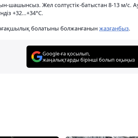
ын-шашынсыз. Жел солтүстік-батыстан 8-13 м/с. А
діз +32...+34°С.
 құрғақшылық болатыны болжанғанын
жазғанбыз
.
Google-ға қосылып,
жаңалықтарды бірінші болып оқыңыз