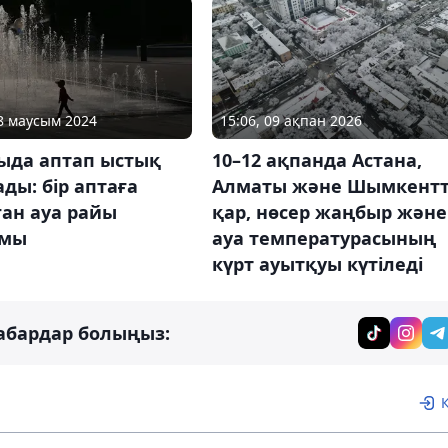
28 маусым 2024
15:06, 09 ақпан 2026
ыда аптап ыстық
10–12 ақпанда Астана,
ды: бір аптаға
Алматы және Шымкент
ан ауа райы
қар, нөсер жаңбыр және
амы
ауа температурасының
күрт ауытқуы күтіледі
абардар болыңыз: