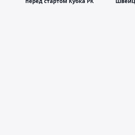
перед стартом Кубка РК
Швейц