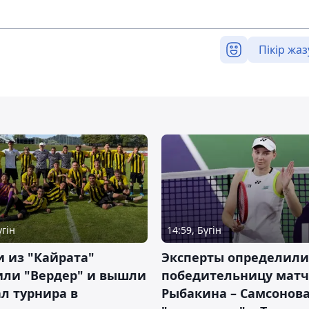
Пікір жаз
үгін
14:59, Бүгін
 из "Кайрата"
Эксперты определили
или "Вердер" и вышли
победительницу матч
л турнира в
Рыбакина – Самсонова