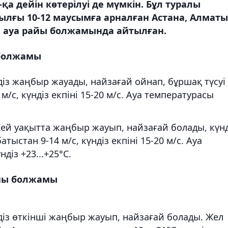
қа дейін көтерілуі де мүмкін. Бұл туралы
ылғы 10-12 маусымға арналған Астана, Алматы
ауа райы болжамында айтылған.
 болжамы
діз жаңбыр жауады, найзағай ойнап, бұршақ түсуі
м/с, күндіз екпіні 15-20 м/с. Ауа температурасы
Кей уақытта жаңбыр жауып, найзағай болады, күнд
атыстан 9-14 м/с, күндіз екпіні 15-20 м/с. Ауа
діз +23...+25°С.
айы болжамы
діз өткінші жаңбыр жауып, найзағай болады. Жел