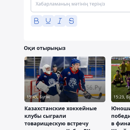
Оқи отырыңыз
15:45, Бүгін
15:23, Б
Казахстанские хоккейные
Юноши
клубы сыграли
побед
товарищескую встречу
в фина