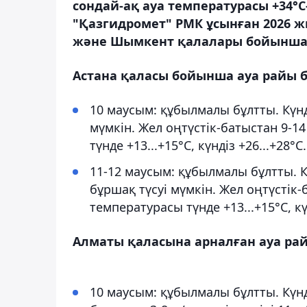
сондай-ақ ауа температурасы +34°С-
"Қазгидромет" РМК ұсынған 2026 ж
және Шымкент қалалары бойынша 
Астана қаласы бойынша ауа райы
10 маусым: құбылмалы бұлтты. Күн
мүмкін. Жел оңтүстік-батыстан 9-14 
түнде +13...+15°С, күндіз +26...+28°С.
11-12 маусым: құбылмалы бұлтты. 
бұршақ түсуі мүмкін. Жел оңтүстік-б
температурасы түнде +13...+15°С, күн
Алматы қаласына арналған ауа р
10 маусым: құбылмалы бұлтты. Күн