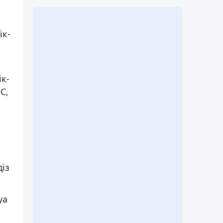
ік-
к-
С,
діз
уа