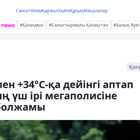
Саясат
Әлем
Қаржы
Оқиға
Құқық
Мақалалар
#Қазақмыс
#Салыстырмалы Қазақстан
#Халық бухг
Қоғ
н +34°С-қа дейінгі аптап
ң үш ірі мегаполисіне
 болжамы