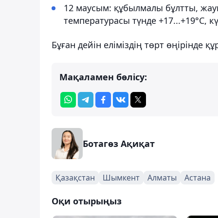
12 маусым: құбылмалы бұлтты, жау
температурасы түнде +17...+19°С, күн
Бұған дейін еліміздің төрт өңірінде
Мақаламен бөлісу:
Ботагөз Ақиқат
Қазақстан
Шымкент
Алматы
Астана
Оқи отырыңыз