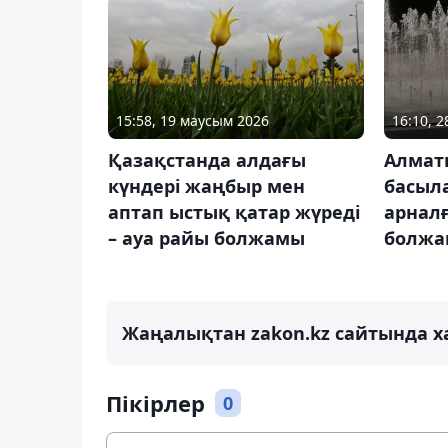
15:58, 19 маусым 2026
16:10, 
Қазақстанда алдағы
Алмат
күндері жаңбыр мен
басыла
аптап ыстық қатар жүреді
арналғ
– ауа райы болжамы
болж
Жаңалықтан zakon.kz сайтында х
Пікірлер
0