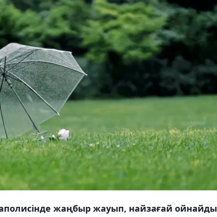
егаполисінде жаңбыр жауып, найзағай ойнайды