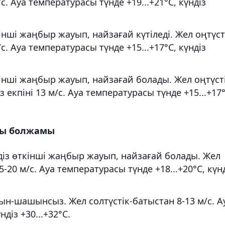
/с. Ауа температурасы түнде +19...+21°С, күндіз
нші жаңбыр жауып, найзағай күтіледі. Жел оңтүст
/с. Ауа температурасы түнде +15...+17°С, күндіз
інші жаңбыр жауып, найзағай болады. Жел оңтүсті
з екпіні 13 м/с. Ауа температурасы түнде +15...+17°
йы болжамы
діз өткінші жаңбыр жауып, найзағай болады. Жел
15-20 м/с. Ауа температурасы түнде +18...+20°С, күн
ын-шашынсыз. Жел солтүстік-батыстан 8-13 м/с. А
діз +30...+32°С.