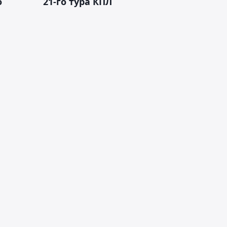
о
21-го тура КПЛ