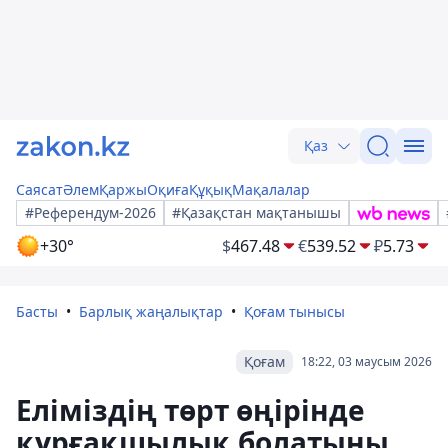
Қаз
Саясат
Әлем
Қаржы
Оқиға
Құқық
Мақалалар
#Референдум-2026
#Қазақстан мақтанышы
+30°
$
467.48
€
539.52
₽
5.73
Басты
Барлық жаңалықтар
Қоғам тынысы
Қоғам
18:22, 03 маусым 2026
Еліміздің төрт өңірінде
құрғақшылық болатыны