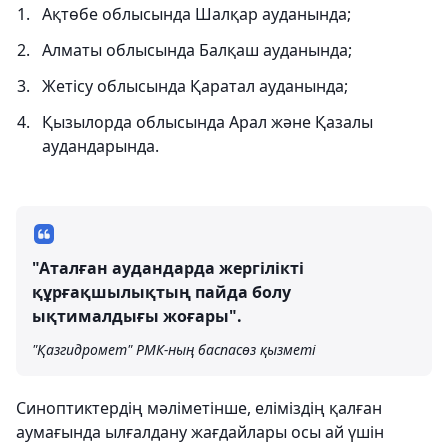
Ақтөбе облысында Шалқар ауданында;
Алматы облысында Балқаш ауданында;
Жетісу облысында Қаратал ауданында;
Қызылорда облысында Арал және Қазалы
аудандарында.
"Аталған аудандарда жергілікті
құрғақшылықтың пайда болу
ықтималдығы жоғары".
"Қазгидромет" РМК-ның баспасөз қызметі
Синоптиктердің мәліметінше, еліміздің қалған
аумағында ылғалдану жағдайлары осы ай үшін