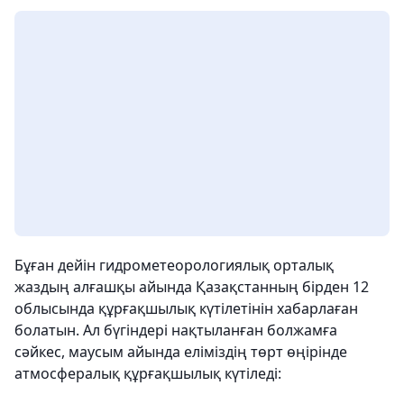
Бұған дейін гидрометеорологиялық орталық
жаздың алғашқы айында Қазақстанның бірден 12
облысында құрғақшылық күтілетінін хабарлаған
болатын. Ал бүгіндері нақтыланған болжамға
сәйкес, маусым айында еліміздің төрт өңірінде
атмосфералық құрғақшылық күтіледі: