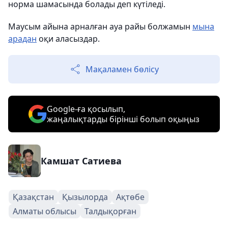
норма шамасында болады деп күтіледі.
Маусым айына арналған ауа райы болжамын
мына
арадан
оқи аласыздар.
Мақаламен бөлісу
Google-ға қосылып,
жаңалықтарды бірінші болып оқыңыз
Камшат Сатиева
Қазақстан
Қызылорда
Ақтөбе
Алматы облысы
Талдықорған