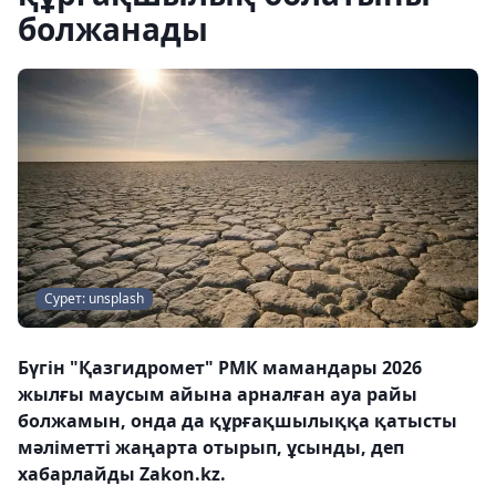
болжанады
Сурет: unsplash
Бүгін "Қазгидромет" РМК мамандары 2026
жылғы маусым айына арналған ауа райы
болжамын, онда да құрғақшылыққа қатысты
мәліметті жаңарта отырып, ұсынды, деп
хабарлайды Zakon.kz.