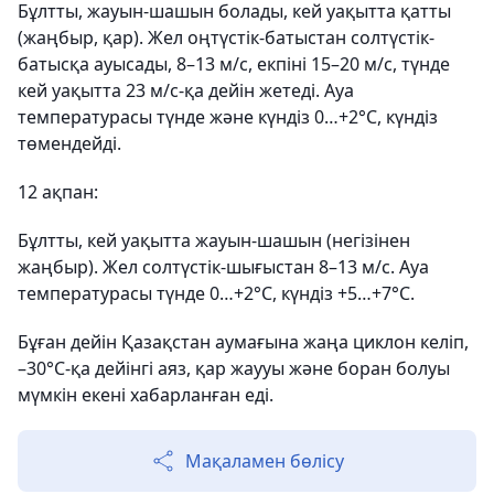
Бұлтты, жауын-шашын болады, кей уақытта қатты
(жаңбыр, қар). Жел оңтүстік-батыстан солтүстік-
батысқа ауысады, 8–13 м/с, екпіні 15–20 м/с, түнде
кей уақытта 23 м/с-қа дейін жетеді. Ауа
температурасы түнде және күндіз 0…+2°С, күндіз
төмендейді.
12 ақпан:
Бұлтты, кей уақытта жауын-шашын (негізінен
жаңбыр). Жел солтүстік-шығыстан 8–13 м/с. Ауа
температурасы түнде 0…+2°С, күндіз +5…+7°С.
Бұған дейін Қазақстан аумағына жаңа циклон келіп,
–30°С-қа дейінгі аяз, қар жаууы және боран болуы
мүмкін екені хабарланған еді.
Мақаламен бөлісу