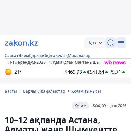
Қаз
Саясат
Әлем
Қаржы
Оқиға
Құқық
Мақалалар
#Референдум-2026
#Қазақстан мақтанышы
+21°
$
469.93
€
541.64
₽
5.71
Басты
Барлық жаңалықтар
Қоғам тынысы
Қоғам
15:06, 09 ақпан 2026
10–12 ақпанда Астана,
Алматы және Шымкентте