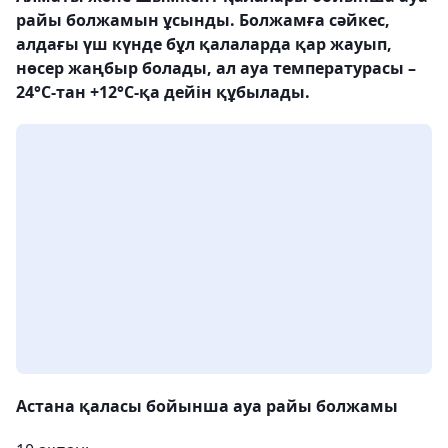
райы болжамын ұсынды. Болжамға сәйкес,
алдағы үш күнде бұл қалаларда қар жауып,
нөсер жаңбыр болады, ал ауа температурасы –
24°С-тан +12°С-қа дейін құбылады.
Астана қаласы бойынша ауа райы болжамы