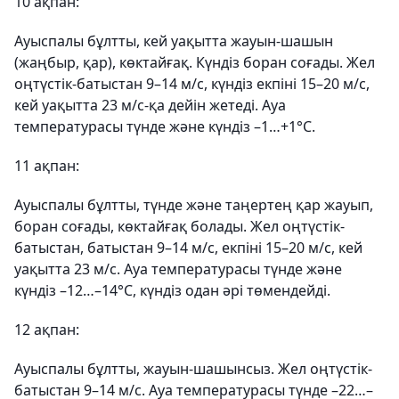
10 ақпан:
Ауыспалы бұлтты, кей уақытта жауын-шашын
(жаңбыр, қар), көктайғақ. Күндіз боран соғады. Жел
оңтүстік-батыстан 9–14 м/с, күндіз екпіні 15–20 м/с,
кей уақытта 23 м/с-қа дейін жетеді. Ауа
температурасы түнде және күндіз –1…+1°С.
11 ақпан:
Ауыспалы бұлтты, түнде және таңертең қар жауып,
боран соғады, көктайғақ болады. Жел оңтүстік-
батыстан, батыстан 9–14 м/с, екпіні 15–20 м/с, кей
уақытта 23 м/с. Ауа температурасы түнде және
күндіз –12…–14°С, күндіз одан әрі төмендейді.
12 ақпан:
Ауыспалы бұлтты, жауын-шашынсыз. Жел оңтүстік-
батыстан 9–14 м/с. Ауа температурасы түнде –22…–