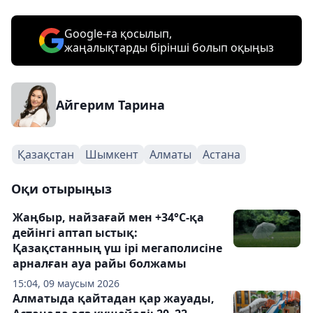
Google-ға қосылып,
жаңалықтарды бірінші болып оқыңыз
Айгерим Тарина
Қазақстан
Шымкент
Алматы
Астана
Оқи отырыңыз
Жаңбыр, найзағай мен +34°С-қа
дейінгі аптап ыстық:
Қазақстанның үш ірі мегаполисіне
арналған ауа райы болжамы
15:04, 09 маусым 2026
Алматыда қайтадан қар жауады,