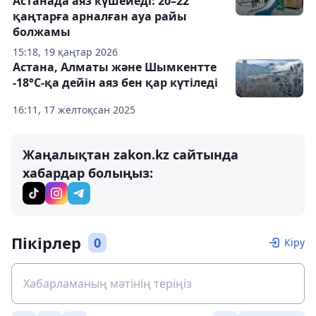
Астанада аяз күшейеді: 20–22
қаңтарға арналған ауа райы
болжамы
15:18, 19 қаңтар 2026
Астана, Алматы және Шымкентте
-18°С-қа дейін аяз бен қар күтіледі
16:11, 17 желтоқсан 2025
Жаңалықтан zakon.kz сайтында
хабардар болыңыз:
Пікірлер
0
Кіру