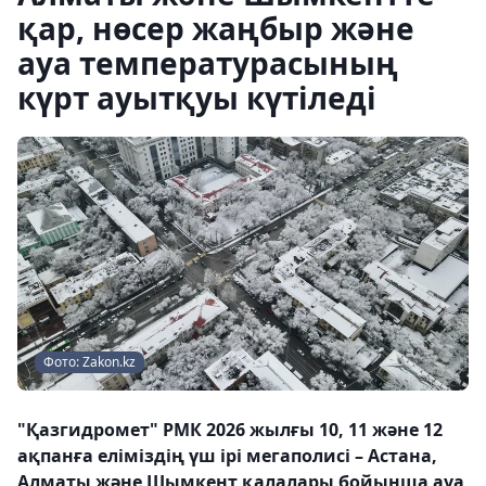
қар, нөсер жаңбыр және
ауа температурасының
күрт ауытқуы күтіледі
Фото: Zakon.kz
"Қазгидромет" РМК 2026 жылғы 10, 11 және 12
ақпанға еліміздің үш ірі мегаполисі – Астана,
Алматы және Шымкент қалалары бойынша ауа