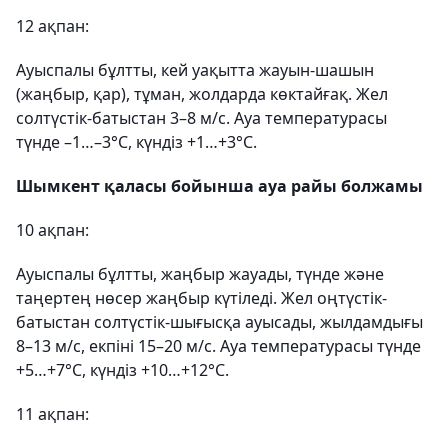
12 ақпан:
Ауыспалы бұлтты, кей уақытта жауын-шашын
(жаңбыр, қар), тұман, жолдарда көктайғақ. Жел
солтүстік-батыстан 3–8 м/с. Ауа температурасы
түнде –1…–3°С, күндіз +1…+3°С.
Шымкент қаласы бойынша ауа райы болжамы
10 ақпан:
Ауыспалы бұлтты, жаңбыр жауады, түнде және
таңертең нөсер жаңбыр күтіледі. Жел оңтүстік-
батыстан солтүстік-шығысқа ауысады, жылдамдығы
8–13 м/с, екпіні 15–20 м/с. Ауа температурасы түнде
+5…+7°С, күндіз +10…+12°С.
11 ақпан: