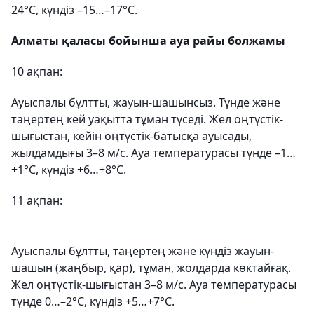
24°С, күндіз –15…–17°С.
Алматы қаласы бойынша ауа райы болжамы
10 ақпан:
Ауыспалы бұлтты, жауын-шашынсыз. Түнде және
таңертең кей уақытта тұман түседі. Жел оңтүстік-
шығыстан, кейін оңтүстік-батысқа ауысады,
жылдамдығы 3–8 м/с. Ауа температурасы түнде –1…
+1°С, күндіз +6…+8°С.
11 ақпан:
Ауыспалы бұлтты, таңертең және күндіз жауын-
шашын (жаңбыр, қар), тұман, жолдарда көктайғақ.
Жел оңтүстік-шығыстан 3–8 м/с. Ауа температурасы
түнде 0…–2°С, күндіз +5…+7°С.