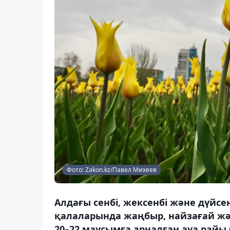
Фото: Zakon.kz/Павел Михеев
Алдағы сенбі, жексенбі және дүйс
қалаларында жаңбыр, найзағай жән
20–22 маусымға арналған ауа рай