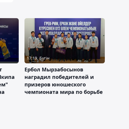
17:19, Бүгін
т
Ербол Мырзабосынов
Шкипа
наградил победителей и
ем"
призеров юношеского
на
чемпионата мира по борьбе