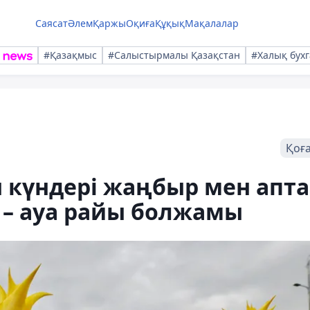
Саясат
Әлем
Қаржы
Оқиға
Құқық
Мақалалар
#Қазақмыс
#Салыстырмалы Қазақстан
#Халық бухг
Қоғ
 күндері жаңбыр мен апт
 – ауа райы болжамы