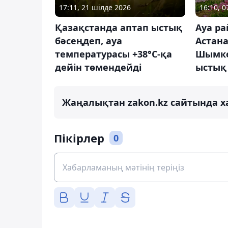
17:11, 21 шілде 2026
16:10, 
Қазақстанда аптап ыстық
Ауа ра
бәсеңдеп, ауа
Астана
температурасы +38°С-қа
Шымке
дейін төмендейді
ыстық 
Жаңалықтан zakon.kz сайтында х
Пікірлер
0