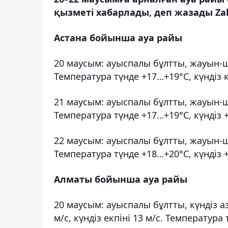
қызметі хабарлады, деп жазады Zak
Астана бойынша ауа райы
20 маусым: ауыспалы бұлтты, жауын-ш
Температура түнде +17…+19°С, күндіз 
21 маусым: ауыспалы бұлтты, жауын-ш
Температура түнде +17…+19°С, күндіз 
22 маусым: ауыспалы бұлтты, жауын-
Температура түнде +18…+20°С, күндіз 
Алматы бойынша ауа райы
20 маусым: ауыспалы бұлтты, күндіз а
м/с, күндіз екпіні 13 м/с. Температура