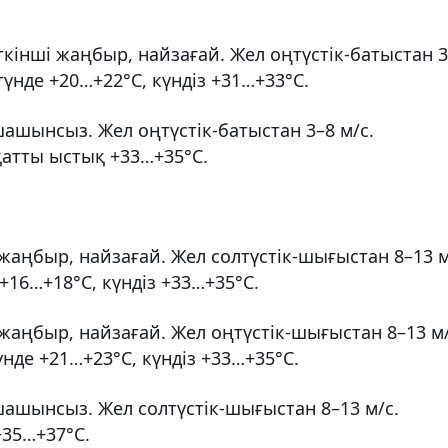
ткінші жаңбыр, найзағай. Жел оңтүстік-батыстан 
 түнде +20…+22°С, күндіз +31…+33°С.
ашынсыз. Жел оңтүстік-батыстан 3–8 м/с.
қатты ыстық +33…+35°С.
 жаңбыр, найзағай. Жел солтүстік-шығыстан 8–13 
 +16…+18°С, күндіз +33…+35°С.
жаңбыр, найзағай. Жел оңтүстік-шығыстан 8–13 м/
түнде +21…+23°С, күндіз +33…+35°С.
ашынсыз. Жел солтүстік-шығыстан 8–13 м/с.
+35…+37°С.