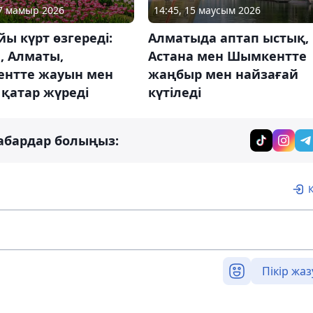
07 мамыр 2026
14:45, 15 маусым 2026
йы күрт өзгереді:
Алматыда аптап ыстық,
, Алматы,
Астана мен Шымкентте
нтте жауын мен
жаңбыр мен найзағай
қатар жүреді
күтіледі
абардар болыңыз:
Пікір жаз