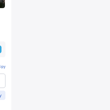
Кіру
у