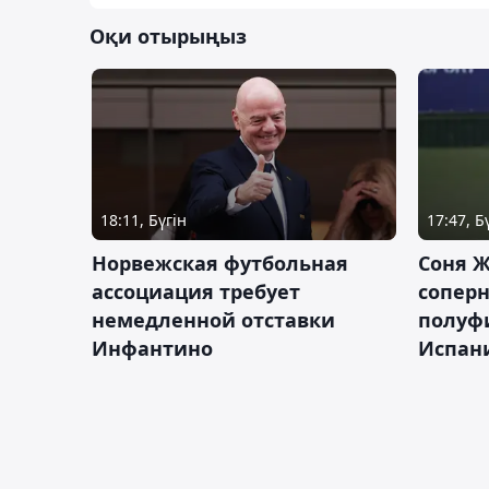
Оқи отырыңыз
18:11, Бүгін
17:47, Б
Норвежская футбольная
Соня Ж
ассоциация требует
сопер
немедленной отставки
полуф
Инфантино
Испан