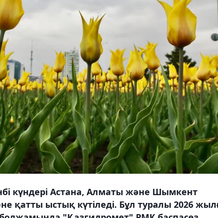
енбі күндері Астана, Алматы және Шымкент
е қатты ыстық күтіледі. Бұл туралы 2026 жыл
ы болжамында "Қазгидромет" РМК баспасөз