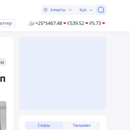
Алматы
Қаз
+25°
$
467.48
€
539.52
₽
5.73
алтері
ам
ап
Соңғы
Танымал