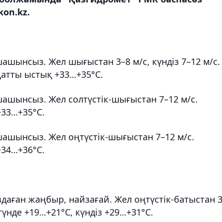
on.kz.
ашынсыз. Жел шығыстан 3–8 м/с, күндіз 7–12 м/с.
қатты ыстық +33…+35°С.
ашынсыз. Жел солтүстік-шығыстан 7–12 м/с.
+33…+35°С.
шашынсыз. Жел оңтүстік-шығыстан 7–12 м/с.
+34…+36°С.
здаған жаңбыр, найзағай. Жел оңтүстік-батыстан 
 түнде +19…+21°С, күндіз +29…+31°С.