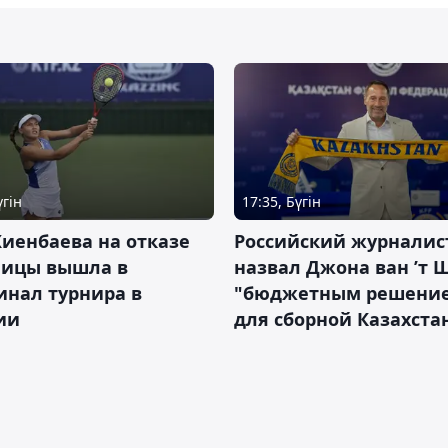
үгін
17:35, Бүгін
иенбаева на отказе
Российский журналис
ницы вышла в
назвал Джона ван ’т 
инал турнира в
"бюджетным решени
ии
для сборной Казахста