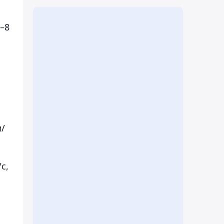
3–8
м/
с,