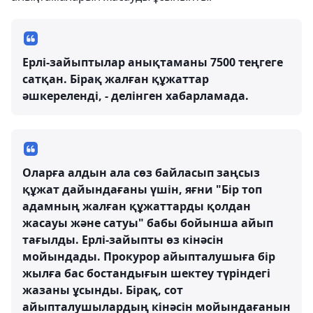
Ерлі-зайыптылар анықтаманы 7500 теңгеге
сатқан. Бірақ жалған құжаттар
әшкереленді, - делінген хабарламада.
Оларға алдын ала сөз байласып заңсыз
құжат дайындағаны үшін, яғни "Бір топ
адамның жалған құжаттарды қолдан
жасауы және сатуы" бабы бойынша айып
тағылды. Ерлі-зайыпты өз кінәсін
мойындады. Прокурор айыпталушыға бір
жылға бас бостандығын шектеу түріндегі
жазаны ұсынды. Бірақ, сот
айыпталушылардың кінәсін мойындағанын