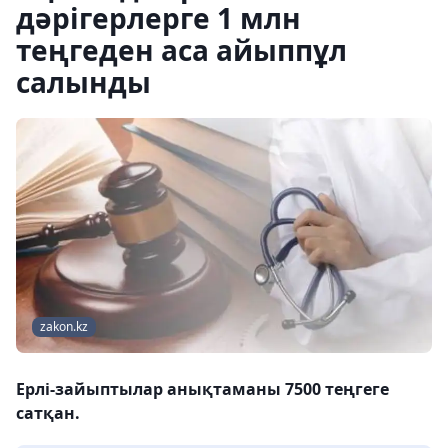
дәрігерлерге 1 млн
теңгеден аса айыппұл
салынды
zakon.kz
Ерлі-зайыптылар анықтаманы 7500 теңгеге
сатқан.