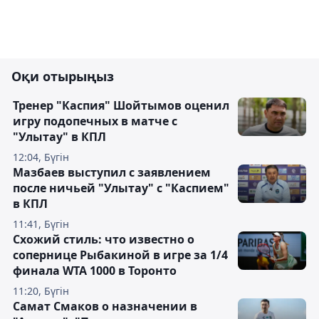
Оқи отырыңыз
Тренер "Каспия" Шойтымов оценил
игру подопечных в матче с
"Улытау" в КПЛ
12:04, Бүгін
Мазбаев выступил с заявлением
после ничьей "Улытау" с "Каспием"
в КПЛ
11:41, Бүгін
Схожий стиль: что известно о
сопернице Рыбакиной в игре за 1/4
финала WTA 1000 в Торонто
11:20, Бүгін
Самат Смаков о назначении в