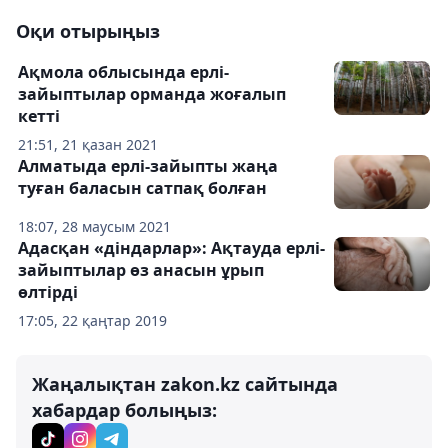
Оқи отырыңыз
Ақмола облысында ерлі-
зайыптылар орманда жоғалып
кетті
21:51, 21 қазан 2021
Алматыда ерлі-зайыпты жаңа
туған баласын сатпақ болған
18:07, 28 маусым 2021
Адасқан «діндарлар»: Ақтауда ерлі-
зайыптылар өз анасын ұрып
өлтірді
17:05, 22 қаңтар 2019
Жаңалықтан zakon.kz сайтында
хабардар болыңыз: