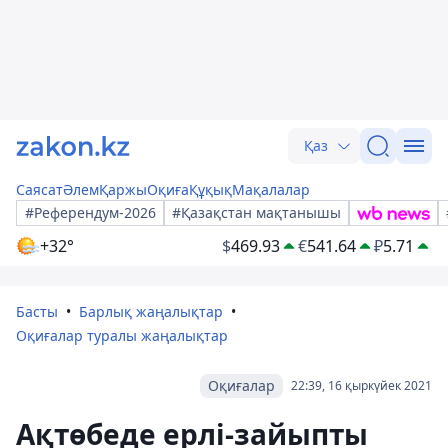
Қаз
Саясат
Әлем
Қаржы
Оқиға
Құқық
Мақалалар
#Референдум-2026
#Қазақстан мақтанышы
+32°
$
469.93
€
541.64
₽
5.71
Басты
Барлық жаңалықтар
Оқиғалар туралы жаңалықтар
Оқиғалар
22:39, 16 қыркүйек 2021
Ақтөбеде ерлі-зайыпты