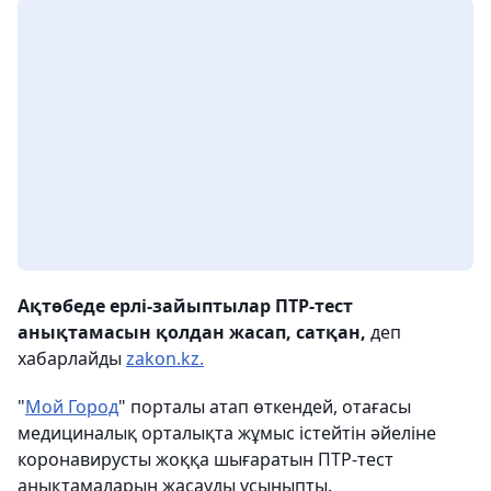
Ақтөбеде ерлі-зайыптылар ПТР-тест
анықтамасын қолдан жасап, сатқан,
деп
хабарлайды
zakon.kz.
"
Мой Город
" порталы атап өткендей, отағасы
медициналық орталықта жұмыс істейтін әйеліне
коронавирусты жоққа шығаратын ПТР-тест
анықтамаларын жасауды ұсыныпты.