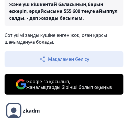
және үш кішкентай баласының барын
ескеріп, әрқайсысына 555 600 теңге айыппұл
салды, - деп жазады басылым.
Сот үкімі заңды күшіне енген жоқ, оған қарсы
шағымдануға болады.
Мақаламен бөлісу
Google-ға қосылып,
жаңалықтарды бірінші болып оқыңыз
zkadm