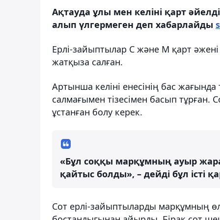
Ақтауда ұлы мен келіні қарт әйелд
алып үлгермеген деп хабарлайды
Ерлі-зайыптылар С және М қарт әжені 
жатқыза салған.
Артынша келіні енесінің бас жағында 
салмағымен тізесімен басып тұрған. 
ұстанған болу керек.
«Бұл соққы марқұмның ауыр жара
қайтыс болды», – дейді бұл істі қ
Сот ерлі-зайыптыларды марқұмның өлі
бостандығынан айырды. Бірақ сот шеші