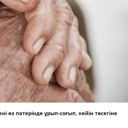
і өз пәтерінде ұрып-соғып, кейін төсегіне