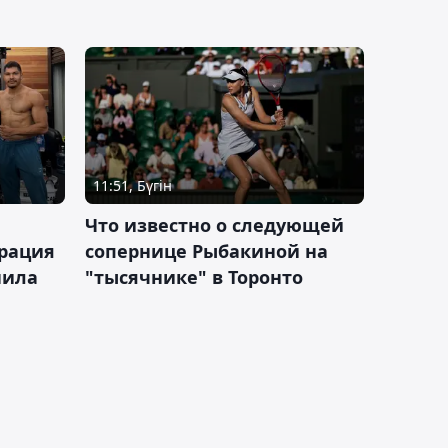
11:51, Бүгін
Что известно о следующей
ерация
сопернице Рыбакиной на
нила
"тысячнике" в Торонто