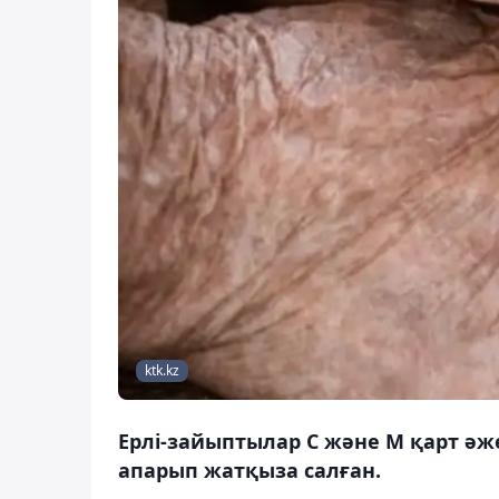
ktk.kz
Ерлі-зайыптылар С және М қарт әжен
апарып жатқыза салған.