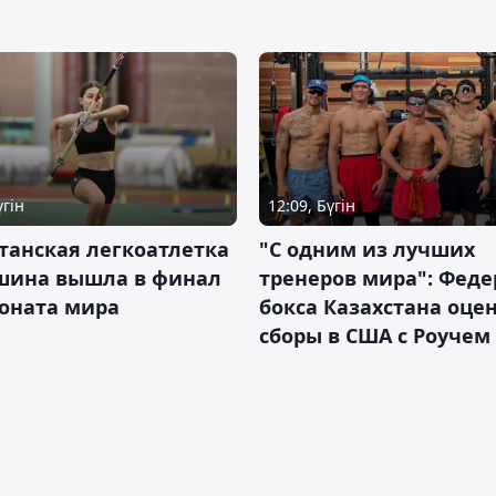
үгін
12:09, Бүгін
танская легкоатлетка
"С одним из лучших
шина вышла в финал
тренеров мира": Фед
оната мира
бокса Казахстана оце
сборы в США с Роучем