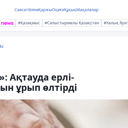
Саясат
Әлем
Қаржы
Оқиға
Құқық
Мақалалар
#Қазақмыс
#Салыстырмалы Қазақстан
#Халық бухг
kz
: Ақтауда ерлі-
ын ұрып өлтірді