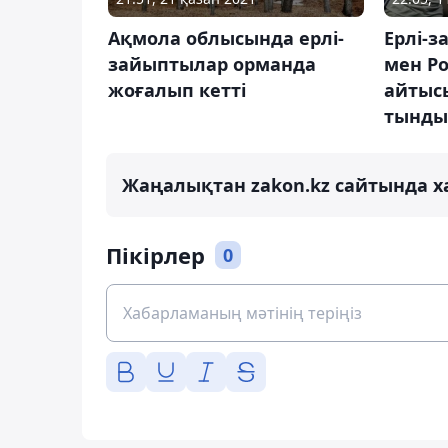
Ақмола облысында ерлі-
Ерлі-
зайыптылар орманда
мен Р
жоғалып кетті
айтыс
тынды
Жаңалықтан zakon.kz сайтында х
Пікірлер
0