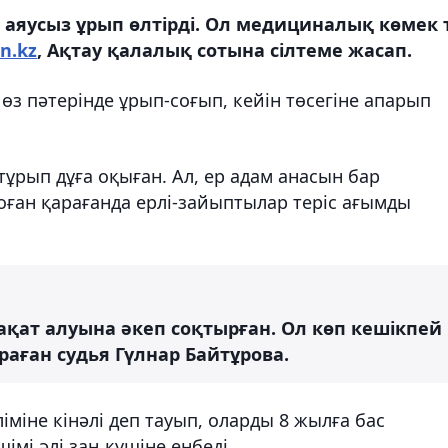
і аяусыз ұрып өлтірді. Ол медициналық көмек 
sn.kz
, Ақтау қалалық сотына сілтеме жасап.
өз пәтерінде ұрып-соғып, кейін төсегіне апарып
тұрып дұға оқыған. Ал, ер адам анасын бар
Соған қарағанда ерлі-зайыптылар теріс ағымды
қат алуына әкеп соқтырған. Ол көп кешікпей
араған судья Гүлнар Байтұрова.
міне кінәлі деп тауып, оларды 8 жылға бас
мі әлі заң күшіне енбеді.