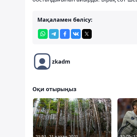
Мақаламен бөлісу:
zkadm
Оқи отырыңыз
21:51, 21 қазан 2021
22:05, 