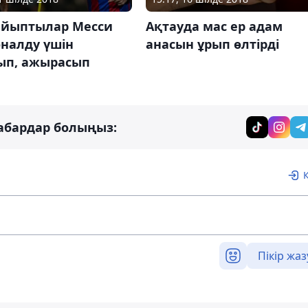
зайыптылар Месси
Ақтауда мас ер адам
оналду үшін
анасын ұрып өлтірді
ып, ажырасып
абардар болыңыз:
Пікір жаз