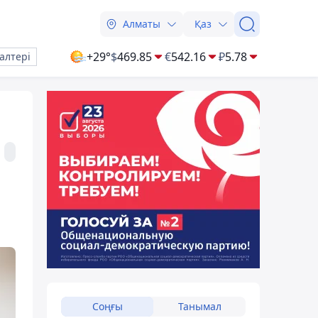
Алматы
Қаз
+29°
$
469.85
€
542.16
₽
5.78
алтері
Соңғы
Танымал