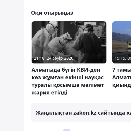
Оқи отырыңыз
15:15, 
21:18, 24 сәуір 2020
7 тамы
Алматыда бүгін КВИ-ден
Алмат
көз жұмған екінші науқас
қиынд
туралы қосымша мәлімет
жария етілді
Жаңалықтан zakon.kz сайтында х