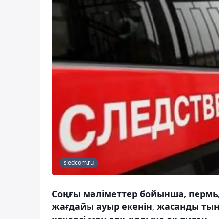
sledcom.ru
Соңғы мәліметтер бойынша, пермьді
жағдайы ауыр екенін, жасанды ты
кеудесі мен аяқ-қолына оқ тиген.