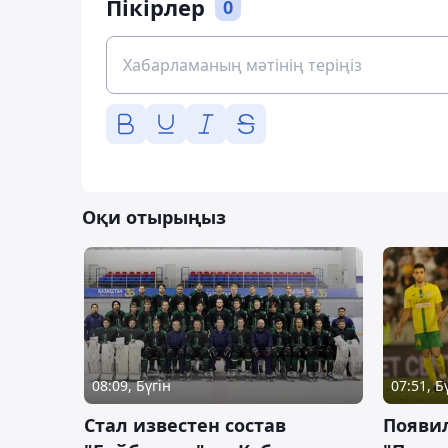
Пікірлер
0
Оқи отырыңыз
08:09, Бүгін
07:51, Б
Стал известен состав
Появи