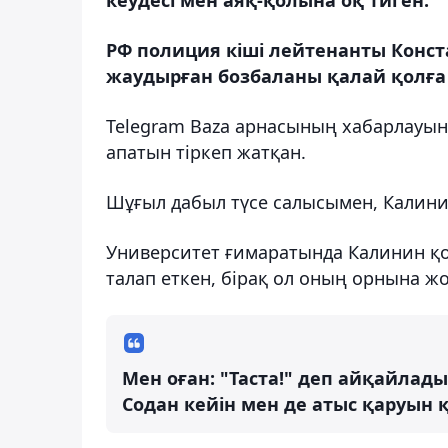
РФ полиция кіші лейтенанты Конст
жаудырған бозбаланы қалай қолға 
Telegram Baza арнасының хабарлауын
апатын тіркеп жатқан.
Шұғыл дабыл түсе салысымен, Калинин
Университет ғимаратында Калинин қо
талап еткен, бірақ ол оның орнына жо
Мен оған: "Таста!" деп айқайлады
Содан кейін мен де атыс қаруын 