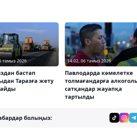
06 тамыз 2026
14:02, 06 тамыз 2026
здан бастап
Павлодарда кәмелетке
ыдан Таразға жету
толмағандарға алкогол
айды
сатқандар жауапқа
тартылды
абардар болыңыз: