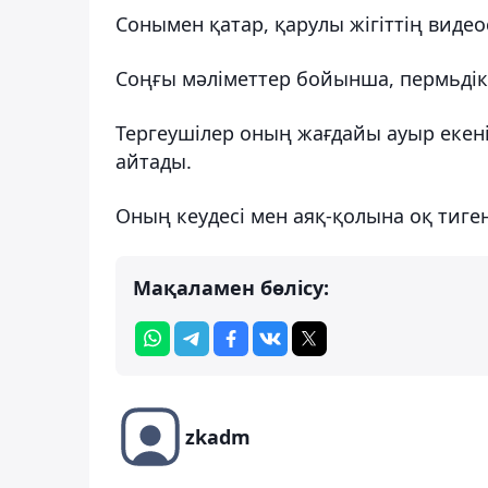
Сонымен қатар, қарулы жігіттің виде
Соңғы мәліметтер бойынша, пермьдік 
Тергеушілер оның жағдайы ауыр екен
айтады.
Оның кеудесі мен аяқ-қолына оқ тиген
Мақаламен бөлісу:
zkadm