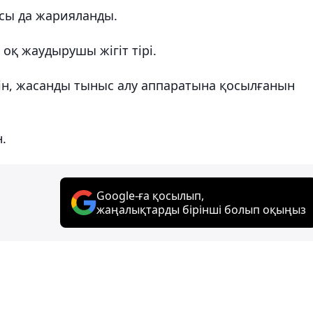
осы да жарияланды.
оқ жаудырушы жігіт тірі.
ін, жасанды тыныс алу аппаратына қосылғанын
.
Google-ға қосылып,
жаңалықтарды бірінші болып оқыңыз