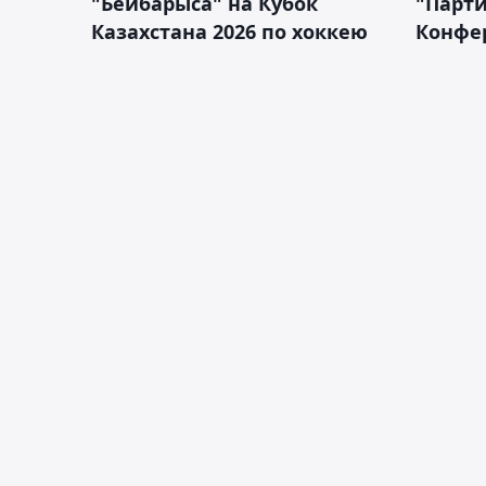
"Бейбарыса" на Кубок
"Парти
Казахстана 2026 по хоккею
Конфе