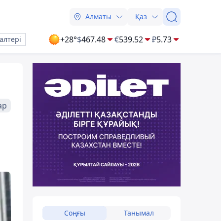
Алматы
Қаз
+28°
$
467.48
€
539.52
₽
5.73
алтері
ар
Соңғы
Танымал