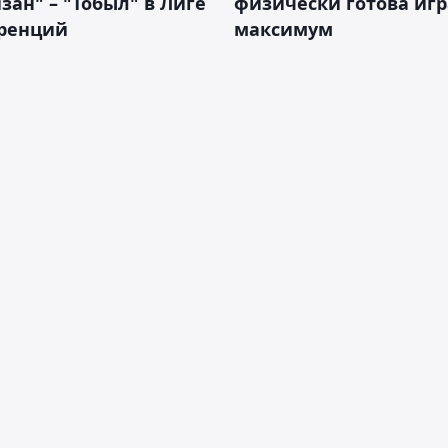
зан" – "Тобыл" в Лиге
физически готова игр
ренций
максимум