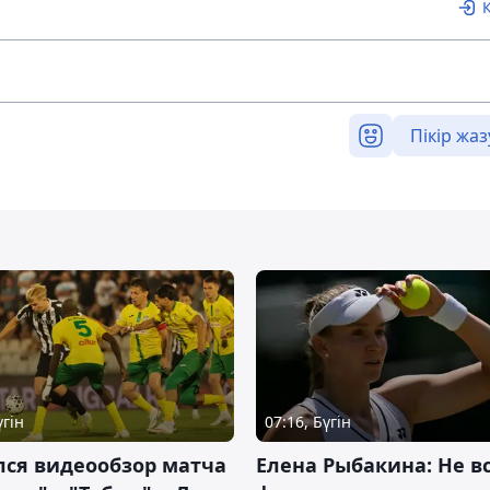
Пікір жаз
үгін
07:16, Бүгін
лся видеообзор матча
Елена Рыбакина: Не в