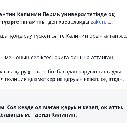
антин Калинин Пермь университетінде оқ
түсіргенін айтты
, деп хабарлайды
zakon.kz.
ша, қоңырау түскен сәтте Калинин орын алған жо
 мен оның серіктесі оқиға орнына аттанған.
лына қару ұстаған бозбаладан қаруын тастауды
л полиция қызметкеріне қаруын кезеп, оқ атқан.
м. Сол кезде ол маған қаруын кезеп, оқ атты.
қолдандым, - дейді Калинин.