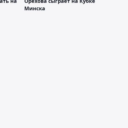
ать на
Орехова сыграет на Кубке
Минска