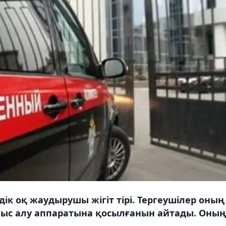
к оқ жаудырушы жігіт тірі. Тергеушілер оның
ныс алу аппаратына қосылғанын айтады. Оның