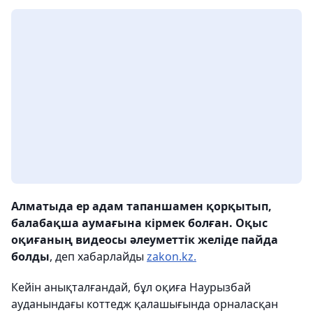
Алматыда ер адам тапаншамен қорқытып,
балабақша аумағына кірмек болған. Оқыс
оқиғаның видеосы әлеуметтік желіде пайда
болды
, деп хабарлайды
zakon.kz.
Кейін анықталғандай, бұл оқиға Наурызбай
ауданындағы коттедж қалашығында орналасқан