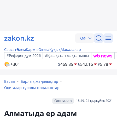
Қаз
Саясат
Әлем
Қаржы
Оқиға
Құқық
Мақалалар
#Референдум-2026
#Қазақстан мақтанышы
+30°
$
469.85
€
542.16
₽
5.78
Басты
Барлық жаңалықтар
Оқиғалар туралы жаңалықтар
Оқиғалар
18:49, 24 қыркүйек 2021
Алматыда ер адам