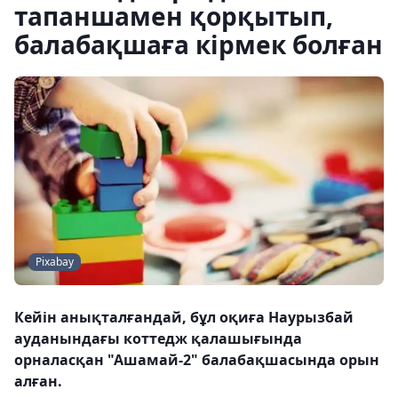
тапаншамен қорқытып,
балабақшаға кірмек болған
Pixabay
Кейін анықталғандай, бұл оқиға Наурызбай
ауданындағы коттедж қалашығында
орналасқан "Ашамай-2" балабақшасында орын
алған.