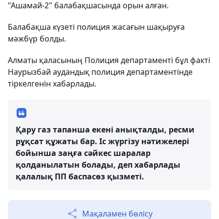
"Ашамай-2" балабақшасында орын алған.
Балабақша күзеті полиция жасағын шақыруға
мәжбүр болды.
Алматы қаласының Полиция департаменті бұл факті
Наурызбай аудандық полиция департаментінде
тіркелгенін хабарлады.
Қару газ тапанша екені анықталды, ресми
рұқсат құжаты бар. Іс жүргізу нәтижелері
бойынша заңға сәйкес шаралар
қолданылатын болады, деп хабарлады
қалалық ПП баспасөз қызметі.
Мақаламен бөлісу