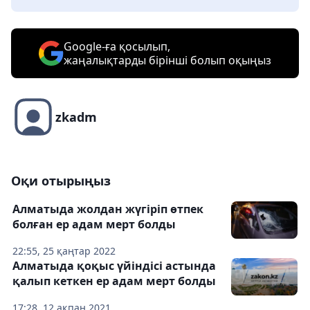
Google-ға қосылып,
жаңалықтарды бірінші болып оқыңыз
zkadm
Оқи отырыңыз
Алматыда жолдан жүгіріп өтпек
болған ер адам мерт болды
22:55, 25 қаңтар 2022
Алматыда қоқыс үйіндісі астында
қалып кеткен ер адам мерт болды
17:28, 12 ақпан 2021