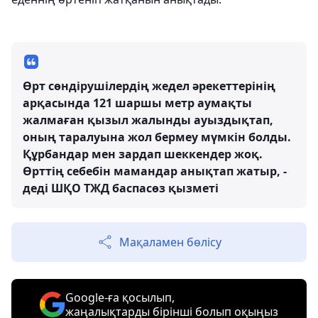
Өрт сөндірушілердің жедел әрекеттерінің
арқасында 121 шаршы метр аумақты
жалмаған қызыл жалынды ауыздықтап,
оның таралуына жол бермеу мүмкін болды.
Құрбандар мен зардап шеккендер жоқ.
Өрттің себебін мамандар анықтап жатыр, -
деді ШҚО ТЖД баспасөз қызметі
Мақаламен бөлісу
Google-ға қосылып,
жаңалықтарды бірінші болып оқыңыз