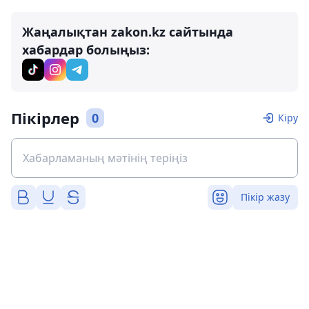
Жаңалықтан zakon.kz сайтында
хабардар болыңыз:
Пікірлер
0
Кіру
Пікір жазу