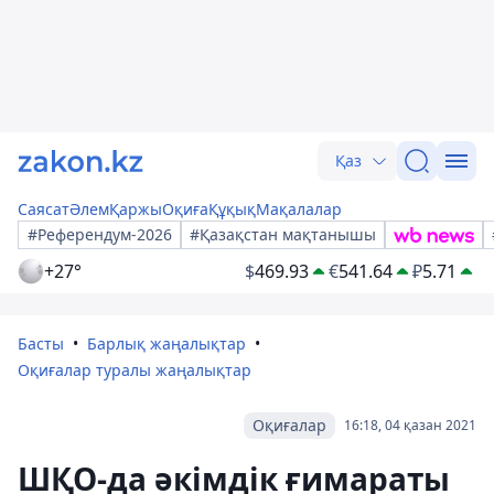
Қаз
Саясат
Әлем
Қаржы
Оқиға
Құқық
Мақалалар
#Референдум-2026
#Қазақстан мақтанышы
+27°
$
469.93
€
541.64
₽
5.71
Басты
Барлық жаңалықтар
Оқиғалар туралы жаңалықтар
Оқиғалар
16:18, 04 қазан 2021
ШҚО-да әкімдік ғимараты