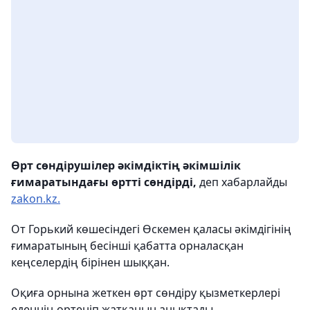
Өрт сөндірушілер әкімдіктің әкімшілік
ғимаратындағы өртті сөндірді,
деп хабарлайды
zakon.kz.
От Горький көшесіндегі Өскемен қаласы әкімдігінің
ғимаратының
бесінші қабатта орналасқан
кеңселердің бірінен шыққан.
Оқиға орнына жеткен өрт сөндіру қызметкерлері
еденнің өртеніп жатқанын анықтады.