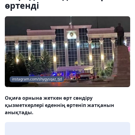
өртенді
instagram.com/shygysqaz_tjd
Оқиға орнына жеткен өрт сөндіру
қызметкерлері еденнің өртеніп жатқанын
анықтады.