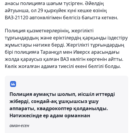
анасы полицияға шағым түсірген. Әйелдің
айтуынша, ол 29 қыркүйек күні кешке өзінің
ВАЗ-21120 автокөлігімен белгісіз бағытта кеткен.
Полиция қызметкерлерінің, жергілікті
тұрғындардың және еріктілердің қарқынды іздестіру
жұмыстары нәтиже берді. Жергілікті тұрғындардың
бірі полицияға Таранқұл мен Иверск арасындағы
жолда қараусыз қалған ВАЗ көлігін көргенін айтты.
Көлік жоғалған адамға тиесілі екені белгілі болды.
Полиция аумақты шолып, иісшіл иттерді
жіберді, сондай-ақ ұшқышсыз ұшу
аппараты, квадрокоптер қолданылды.
Нәтижесінде ер адам орманнан
аман-есен