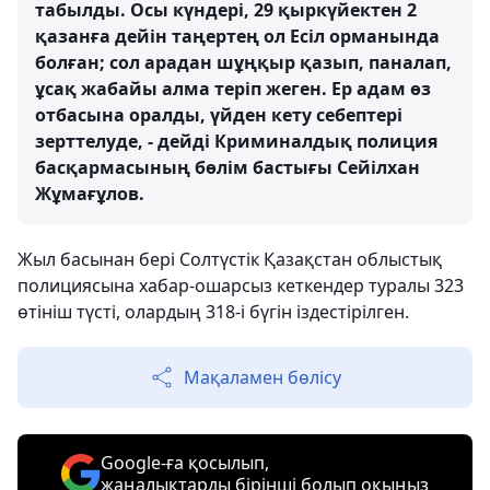
табылды. Осы күндері, 29 қыркүйектен 2
қазанға дейін таңертең ол Есіл орманында
болған; сол арадан шұңқыр қазып, паналап,
ұсақ жабайы алма теріп жеген. Ер адам өз
отбасына оралды, үйден кету себептері
зерттелуде, - дейді Криминалдық полиция
басқармасының бөлім бастығы Сейілхан
Жұмағұлов.
Жыл басынан бері Солтүстік Қазақстан облыстық
полициясына хабар-ошарсыз кеткендер туралы 323
өтініш түсті, олардың 318-і бүгін іздестірілген.
Мақаламен бөлісу
Google-ға қосылып,
жаңалықтарды бірінші болып оқыңыз