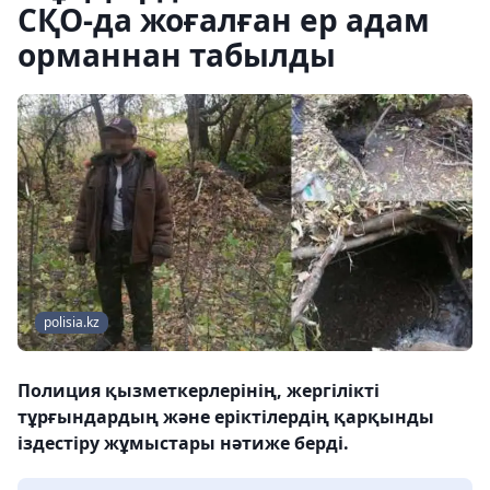
СҚО-да жоғалған ер адам
орманнан табылды
polisia.kz
Полиция қызметкерлерінің, жергілікті
тұрғындардың және еріктілердің қарқынды
іздестіру жұмыстары нәтиже берді.