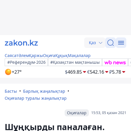
Қаз
Саясат
Әлем
Қаржы
Оқиға
Құқық
Мақалалар
#Референдум-2026
#Қазақстан мақтанышы
+27°
$
469.85
€
542.16
₽
5.78
Басты
Барлық жаңалықтар
Оқиғалар туралы жаңалықтар
Оқиғалар
15:53, 05 қазан 2021
Шұңқырды паналаған.