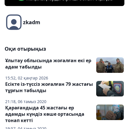
zkadm
Оқи отырыңыз
Ұлытау облысында жоғалған екі ер
адам табылды
15:52, 02 қаңтар 2026
Есікте із-түссіз жоғалған 79 жастағы
тұрғын табылды
21:18, 06 тамыз 2020
Қарағандыда 45 жастағы ер
адамды күндіз көше ортасында
тонап кетті
19:57, 04 тамыз 2020