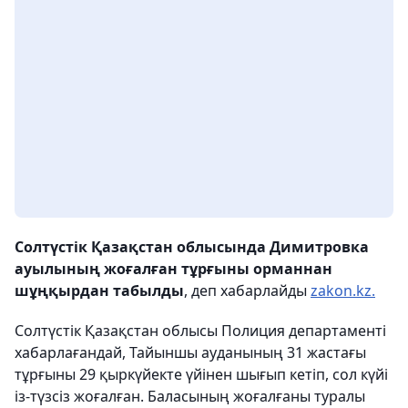
Солтүстік Қазақстан облысында Димитровка
ауылының жоғалған тұрғыны орманнан
шұңқырдан табылды
, деп хабарлайды
zakon.kz.
Солтүстік Қазақстан облысы Полиция департаменті
хабарлағандай, Тайыншы ауданының 31 жастағы
тұрғыны 29 қыркүйекте үйінен шығып кетіп, сол күйі
із-түзсіз жоғалған. Баласының жоғалғаны туралы