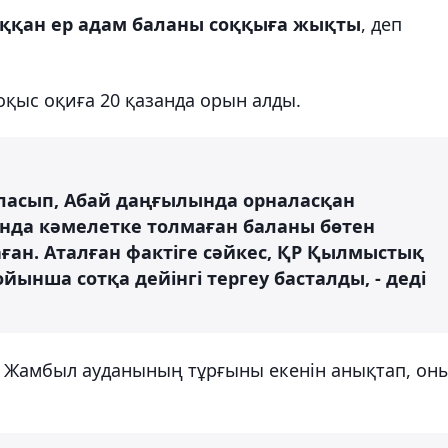
ққан ер адам баланы соққыға жықты
, деп
қыс оқиға 20 қазанда орын алды.
рласып, Абай даңғылында орналасқан
да кәмелетке толмаған баланы бөтен
ан. Аталған фактіге сәйкес, ҚР Қылмыстық
ойынша сотқа дейінгі тергеу басталды, - деді
 Жамбыл ауданының тұрғыны екенін анықтап, он