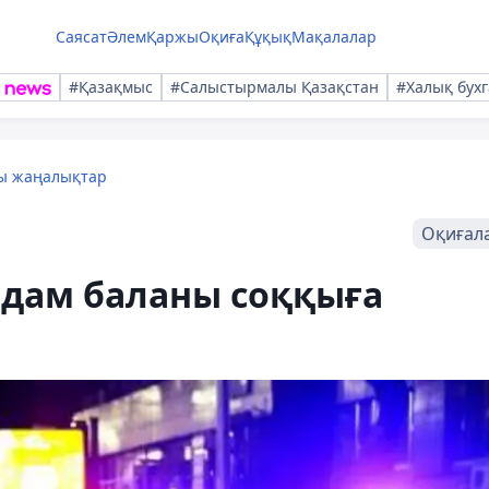
Саясат
Әлем
Қаржы
Оқиға
Құқық
Мақалалар
#Қазақмыс
#Салыстырмалы Қазақстан
#Халық бухг
лы жаңалықтар
Оқиғал
адам баланы соққыға