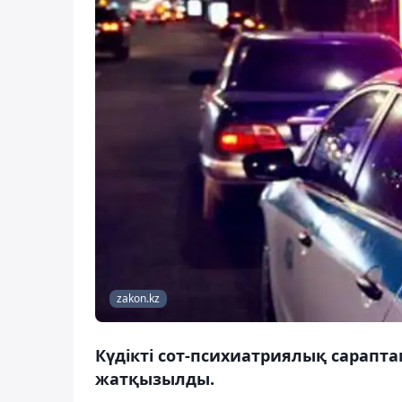
zakon.kz
Күдікті сот-психиатриялық сарапт
жатқызылды.