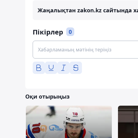
Жаңалықтан zakon.kz сайтында х
Пікірлер
0
Оқи отырыңыз