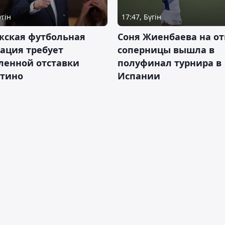
үгін
17:47, Бүгін
жская футбольная
Соня Жиенбаева на от
ация требует
соперницы вышла в
ленной отставки
полуфинал турнира в
тино
Испании