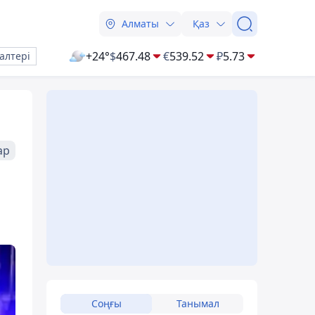
Алматы
Қаз
+24°
$
467.48
€
539.52
₽
5.73
алтері
ар
Соңғы
Танымал