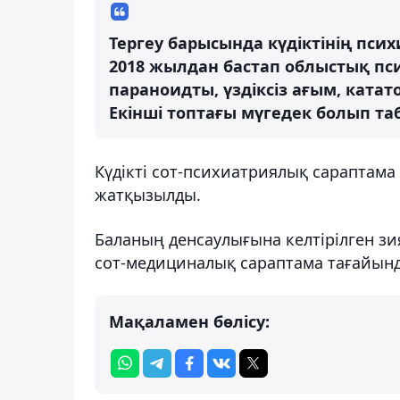
Тергеу барысында күдіктінің пси
2018 жылдан бастап облыстық п
параноидты, үздіксіз ағым, ката
Екінші топтағы мүгедек болып таб
Күдікті сот-психиатриялық сараптама
жатқызылды.
Баланың денсаулығына келтірілген з
сот-медициналық сараптама тағайын
Мақаламен бөлісу: