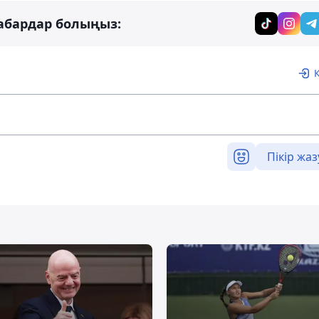
абардар болыңыз:
Пікір жаз