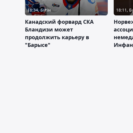
18:34, Бүгін
18:11, Б
Канадский форвард СКА
Норве
Бландизи может
ассоци
продолжить карьеру в
немед
"Барысе"
Инфан