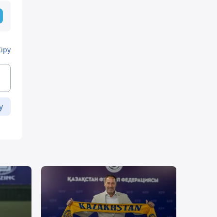
Кіру
у