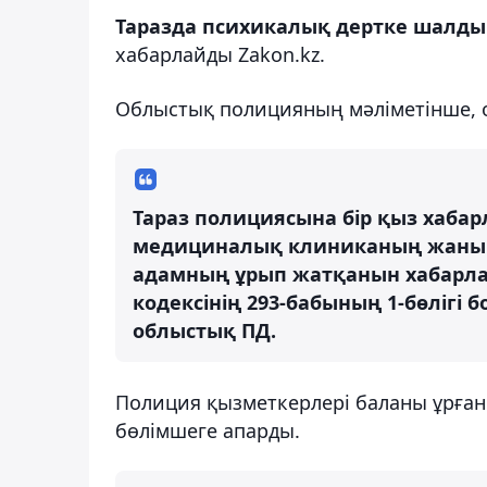
Таразда психикалық дертке шалды
хабарлайды Zakon.kz.
Облыстық полицияның мәліметінше, о
Тараз полициясына бір қыз хаба
медициналық клиниканың жанын
адамның ұрып жатқанын хабарлағ
кодексінің 293-бабының 1-бөлігі б
облыстық ПД.
Полиция қызметкерлері баланы ұрған
бөлімшеге апарды.