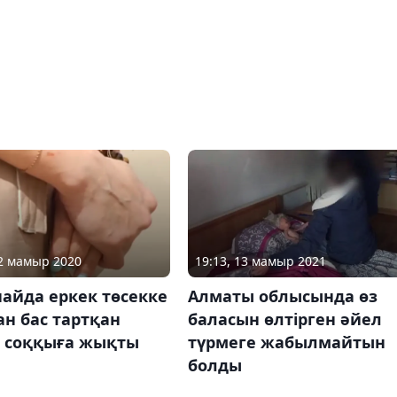
12 мамыр 2020
19:13, 13 мамыр 2021
айда еркек төсекке
Алматы облысында өз
н бас тартқан
баласын өлтірген әйел
 соққыға жықты
түрмеге жабылмайтын
болды