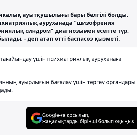
хикалық ауытқушылығы бары белгілі болды.
сихиатриялық ауруханада "шизофрения
тониялық синдром" диагнозымен есепте тұр.
ылады, - деп атап өтті баспасөз қызметі.
 тағайындау үшін психиатриялық ауруханаға
иянның ауырлығын бағалау үшін тергеу органдары
дады.
Google-ға қосылып,
жаңалықтарды бірінші болып оқыңыз