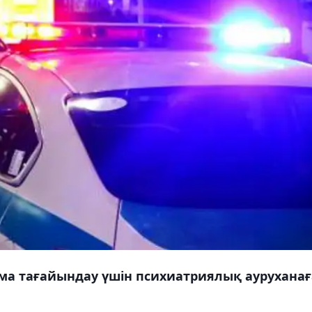
ама тағайындау үшін психиатриялық ауруханағ