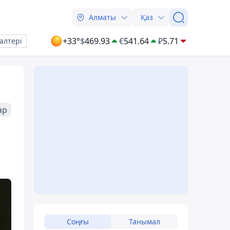
Алматы
Қаз
+33°
$
469.93
€
541.64
₽
5.71
алтері
ар
Соңғы
Танымал