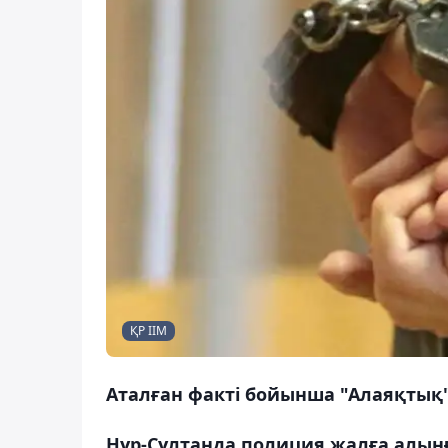
ҚР ІІМ
Аталған факті бойынша "Алаяқтық
Нұр-Сұлтанда полиция жалға алынға