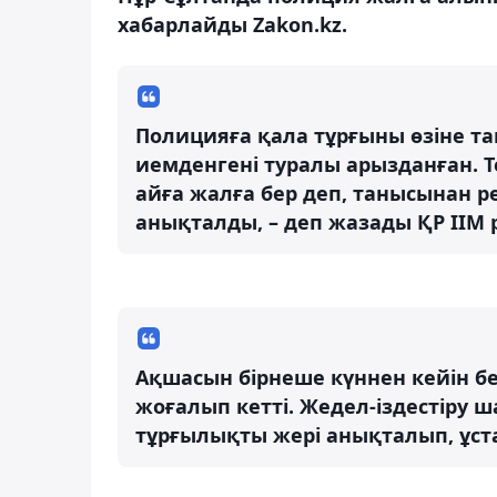
хабарлайды Zakon.kz.
Полицияға қала тұрғыны өзіне та
иемденгені туралы арызданған. Т
айға жалға бер деп, танысынан ре
анықталды, – деп жазады ҚР ІІМ 
Ақшасын бірнеше күннен кейін бер
жоғалып кетті. Жедел-іздестіру 
тұрғылықты жері анықталып, ұстал