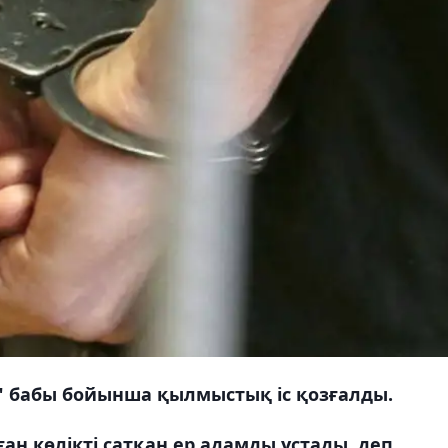
" бабы бойынша қылмыстық іс қозғалды.
н көлікті сатқан ер адамды ұстады, деп