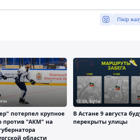
Пікір жаз
үгін
13:59, Бүгін
ер" потерпел крупное
В Астане 9 августа буд
 против "АКМ" на
перекрыты улицы
губернатора
ргской области