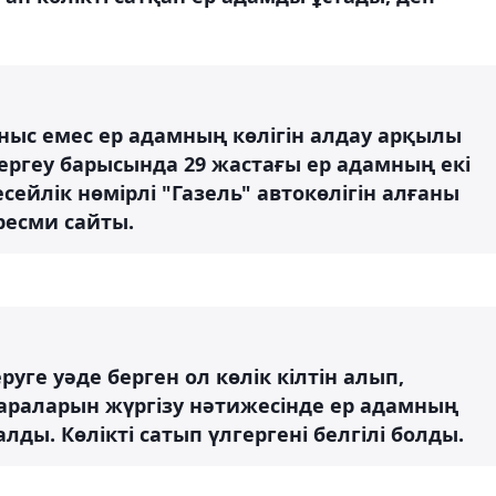
ныс емес ер адамның көлігін алдау арқылы
ергеу барысында 29 жастағы ер адамның екі
сейлік нөмірлі "Газель" автокөлігін алғаны
ресми сайты.
уге уәде берген ол көлік кілтін алып,
шараларын жүргізу нәтижесінде ер адамның
ды. Көлікті сатып үлгергені белгілі болды.