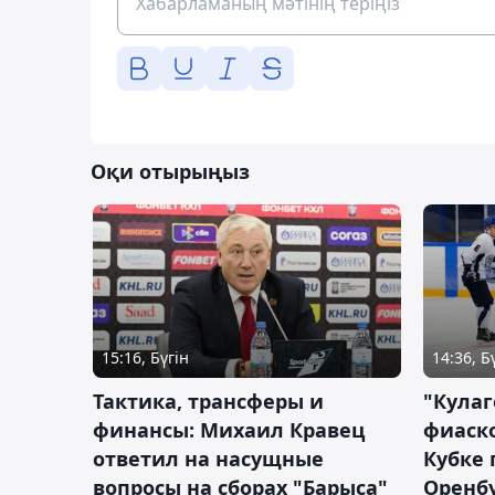
Оқи отырыңыз
15:16, Бүгін
14:36, Б
Тактика, трансферы и
"Кулаг
финансы: Михаил Кравец
фиаско
ответил на насущные
Кубке 
вопросы на сборах "Барыса"
Оренбу