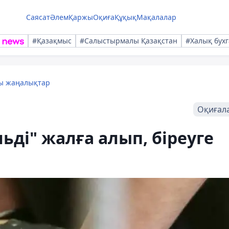
Саясат
Әлем
Қаржы
Оқиға
Құқық
Мақалалар
#Қазақмыс
#Салыстырмалы Қазақстан
#Халық бухг
лы жаңалықтар
Оқиғал
льді" жалға алып, біреуге