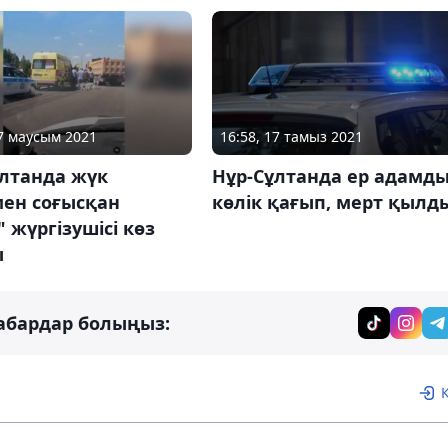
17 маусым 2021
16:58, 17 тамыз 2021
ұлтанда жүк
Нұр-Сұлтанда ер адамд
мен соғысқан
көлік қағып, мерт қылд
" жүргізушісі көз
ы
абардар болыңыз: