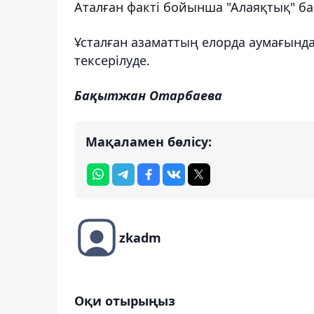
Аталған факті бойынша "Алаяқтық" б
Ұсталған азаматтың елорда аумағынд
тексерілуде.
Бақытжан Отарбаева
Мақаламен бөлісу:
zkadm
Оқи отырыңыз