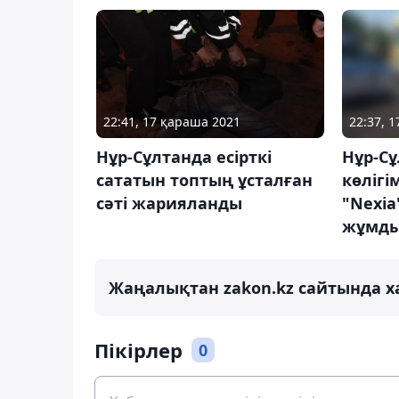
22:41, 17 қараша 2021
22:37, 
Нұр-Сұлтанда есірткі
Нұр-С
сататын топтың ұсталған
көлігі
сәті жарияланды
"Nexia
жұмд
Жаңалықтан zakon.kz сайтында х
Пікірлер
0