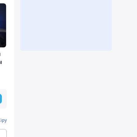
ы
ы
Кіру