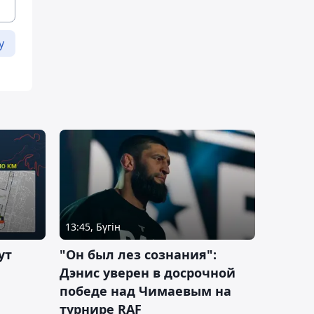
у
13:45, Бүгін
ут
"Он был лез сознания":
Дэнис уверен в досрочной
победе над Чимаевым на
турнире RAF