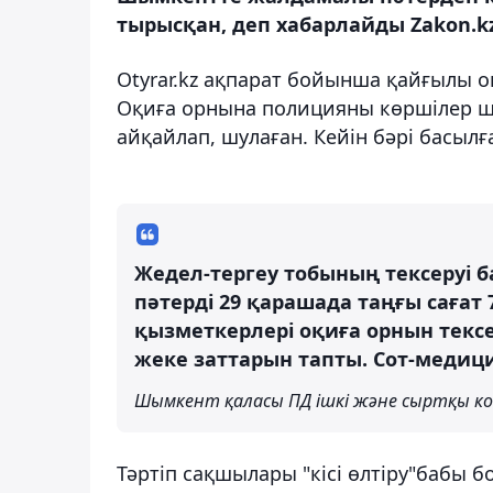
тырысқан, деп хабарлайды Zakon.kz
Otyrar.kz ақпарат бойынша қайғылы о
Оқиға орнына полицияны көршілер ш
айқайлап, шулаған. Кейін бәрі басылғ
Жедел-тергеу тобының тексеруі 
пәтерді 29 қарашада таңғы сағат
қызметкерлері оқиға орнын тексе
жеке заттарын тапты. Сот-медиц
Шымкент қаласы ПД ішкі және сыртқы ко
Тәртіп сақшылары "кісі өлтіру"бабы б