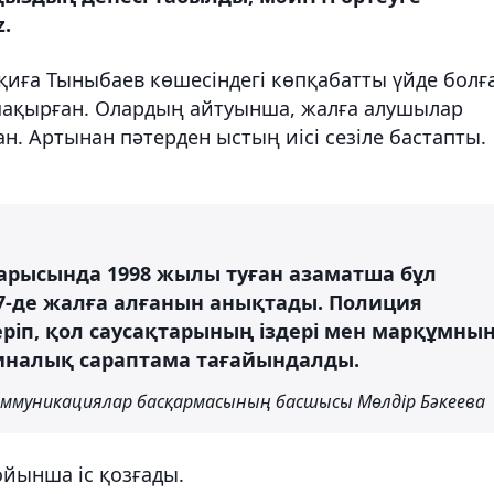
.
қиға Тыныбаев көшесіндегі көпқабатты үйде болғ
ақырған. Олардың айтуынша, жалға алушылар
ан. Артынан пәтерден ыстың иісі сезіле бастапты.
барысында 1998 жылы туған азаматша бұл
 7-де жалға алғанын анықтады. Полиция
ріп, қол саусақтарының іздері мен марқұмны
иналық сараптама тағайындалды.
ммуникациялар басқармасының басшысы Мөлдір Бәкеева
ойынша іс қозғады.