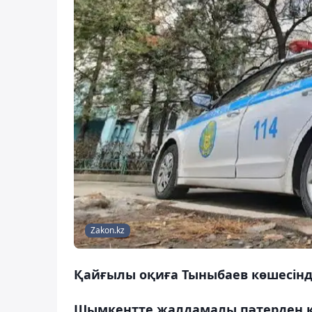
Zakon.kz
Қайғылы оқиға Тыныбаев көшесіндег
Шымкентте жалдамалы пәтерден қы