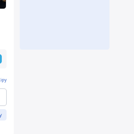
Кіру
у