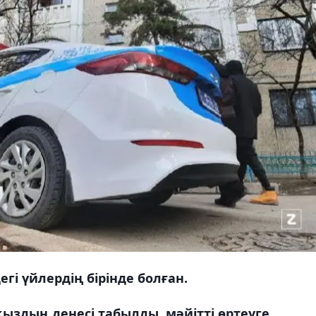
і үйлердің бірінде болған.
здың денесі табылды, мәйітті өртеуге