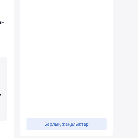
ан.
ң
Барлық жаңалықтар