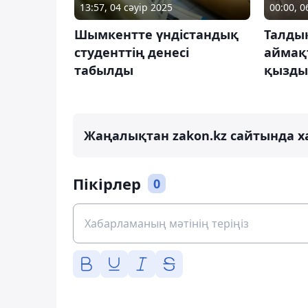
13:57, 04 сәуір 2025
00:00, 
Шымкентте үндістандық
Талдық
студенттің денесі
аймақ
табылды
қызды
Жаңалықтан zakon.kz сайтында х
Пікірлер
0