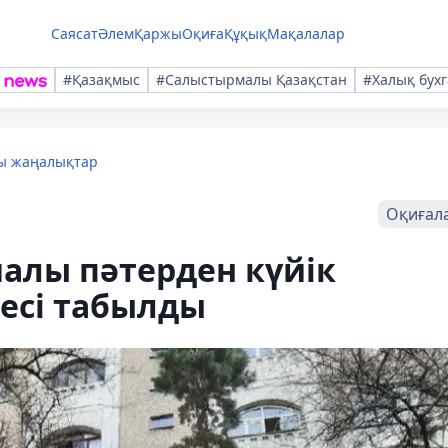
Саясат
Әлем
Қаржы
Оқиға
Құқық
Мақалалар
#Қазақмыс
#Салыстырмалы Қазақстан
#Халық бухг
лы жаңалықтар
Оқиғал
лы пәтерден күйік
есі табылды