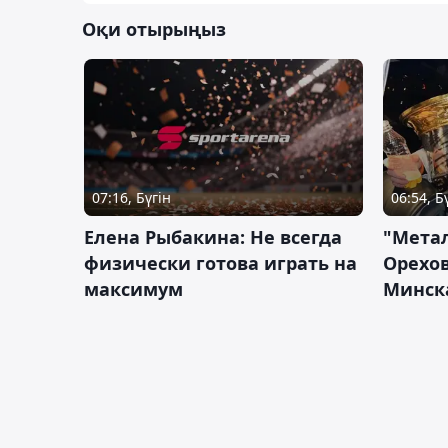
Оқи отырыңыз
07:16, Бүгін
06:54, Б
Елена Рыбакина: Не всегда
"Мета
физически готова играть на
Орехов
максимум
Минск