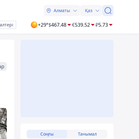
Алматы
Қаз
+29°
$
467.48
€
539.52
₽
5.73
алтері
ар
Соңғы
Танымал