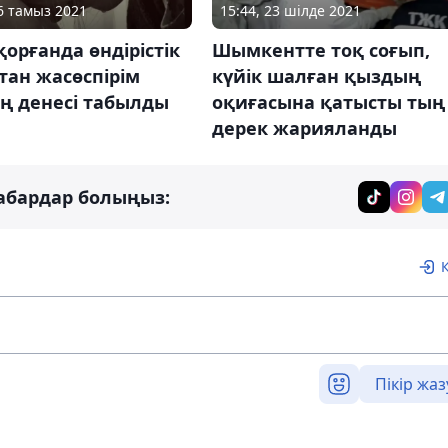
06 тамыз 2021
15:44, 23 шілде 2021
орғанда өндірістік
Шымкентте тоқ соғып,
тан жасөспірім
күйік шалған қыздың
ң денесі табылды
оқиғасына қатысты тың
дерек жарияланды
абардар болыңыз:
Пікір жаз