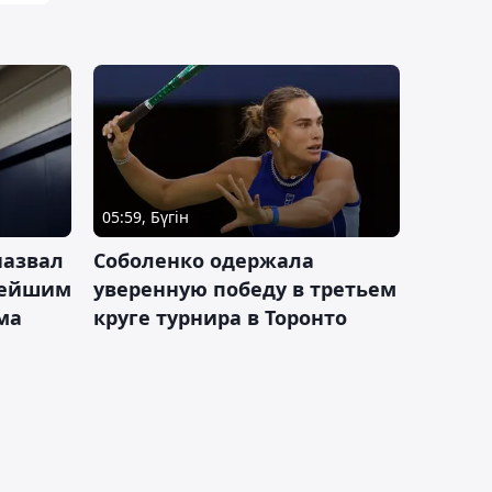
05:59, Бүгін
назвал
Соболенко одержала
лейшим
уверенную победу в третьем
ма
круге турнира в Торонто