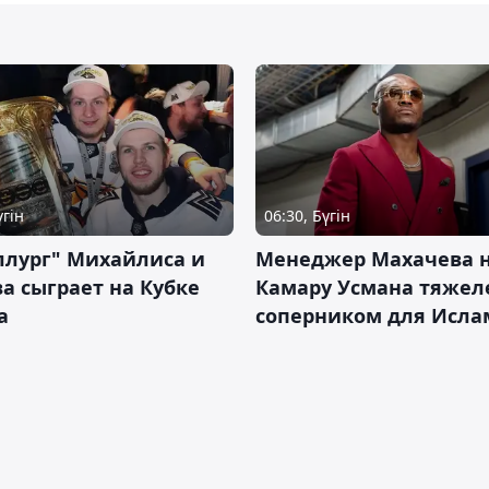
үгін
06:30, Бүгін
ллург" Михайлиса и
Менеджер Махачева 
а сыграет на Кубке
Камару Усмана тяже
а
соперником для Исла