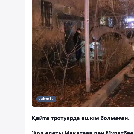
Zakon.kz
Қайта тротуарда ешкім болмаған.
Жол апаты Мақатаев пен Мұратбае