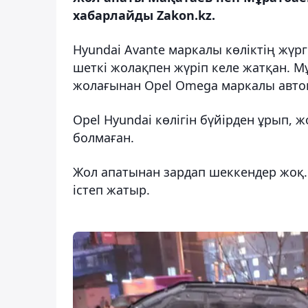
хабарлайды Zakon.kz.
Hyundai Avante маркалы көліктің жүрг
шеткі жолақпен жүріп келе жатқан. М
жолағынан Opel Omega маркалы авток
Opel Hyundai көлігін бүйірден ұрып, 
болмаған.
Жол апатынан зардап шеккендер жоқ
істеп жатыр.