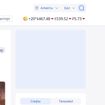
Алматы
Қаз
+20°
$
467.48
€
539.52
₽
5.73
алтері
ар
Соңғы
Танымал