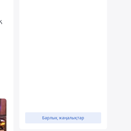
қ
Барлық жаңалықтар