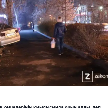
в көшелерінің қиылысында орын алды, деп