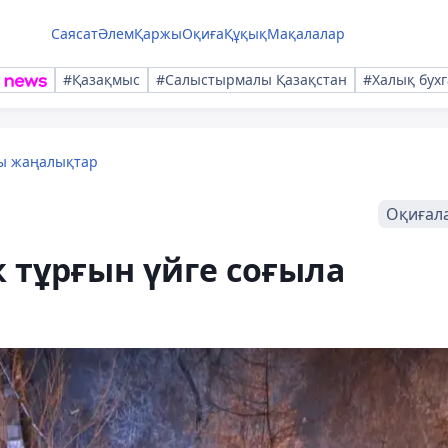
Саясат
Әлем
Қаржы
Оқиға
Құқық
Мақалалар
#Қазақмыс
#Салыстырмалы Қазақстан
#Халық бухг
лы жаңалықтар
Оқиғал
 тұрғын үйге соғыла