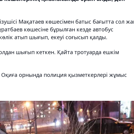
ізушісі Мақатаев көшесімен батыс бағытта сол жа
ұратбаев көшесіне бұрылған кезде автобус
өлік атып шығып, екеуі соғысып қалды.
жолдан шығып кеткен. Қайта тротуарда ешкім
. Оқиға орнында полиция қызметкерлері жұмыс