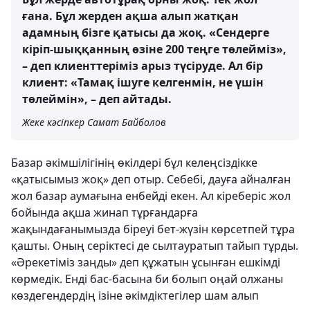
ғана. Бұл жерден ақша алып жатқан
адамның бізге қатысы да жоқ. «Сендерге
кіріп-шыққанның өзіне 200 теңге төлейміз»,
– деп клиенттеріміз арыз түсіруде. Ал бір
клиент: «Тамақ ішуге келгенмін, не үшін
төлеймін», – деп айтады.
Жеке кәсіпкер Самат Байболов
Базар әкімшілігінің өкілдері бұл келеңсіздікке
«қатысымыз жоқ» деп отыр. Себебі, дауға айналған
жол базар аумағына енбейді екен. Ал кіреберіс жол
бойында ақша жинап тұрғандарға
жақындағанымызда біреуі бет-жүзін көрсетпей тұра
қашты. Оның серіктесі де сылтауратып тайып тұрды.
«Әрекетіміз заңды» деп құжатын ұсынған ешкімді
көрмедік. Енді бас-басына би болып оңай олжаны
көздегендердің ізіне әкімдіктегілер шам алып