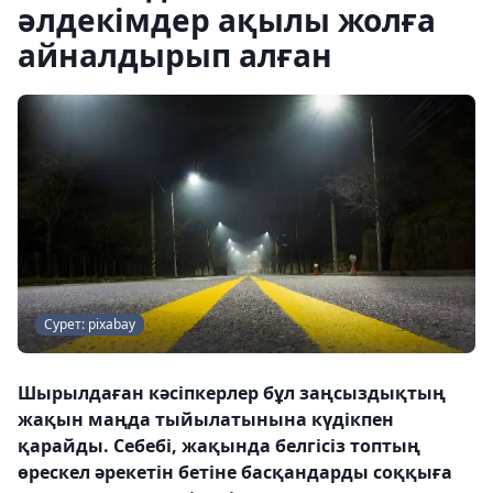
әлдекімдер ақылы жолға
айналдырып алған
Сурет: pixabay
Шырылдаған кәсіпкерлер бұл заңсыздықтың
жақын маңда тыйылатынына күдікпен
қарайды. Себебі, жақында белгісіз топтың
өрескел әрекетін бетіне басқандарды соққыға