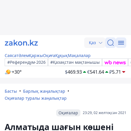
Қаз
Саясат
Әлем
Қаржы
Оқиға
Құқық
Мақалалар
#Референдум-2026
#Қазақстан мақтанышы
+30°
$
469.93
€
541.64
₽
5.71
Басты
Барлық жаңалықтар
Оқиғалар туралы жаңалықтар
Оқиғалар
23:29, 02 желтоқсан 2021
Алматыда шағын көшені