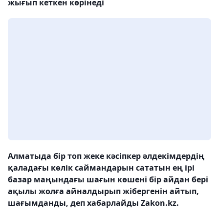
жығып кеткен көрінеді
Алматыда бір топ жеке кәсіпкер әлдекімдердің
қаладағы көлік саймандарын сататын ең ірі
базар маңындағы шағын көшені бір айдан бері
ақылы жолға айналдырып жібергенін айтып,
шағымданды, деп хабарлайды Zakon.kz.