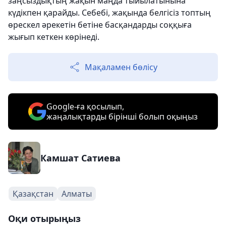
заңсыздықтың жақын маңда тыйылатынына
күдікпен қарайды. Себебі, жақында белгісіз топтың
өрескел әрекетін бетіне басқандарды соққыға
жығып кеткен көрінеді.
Мақаламен бөлісу
Google-ға қосылып,
жаңалықтарды бірінші болып оқыңыз
Камшат Сатиева
Қазақстан
Алматы
Оқи отырыңыз