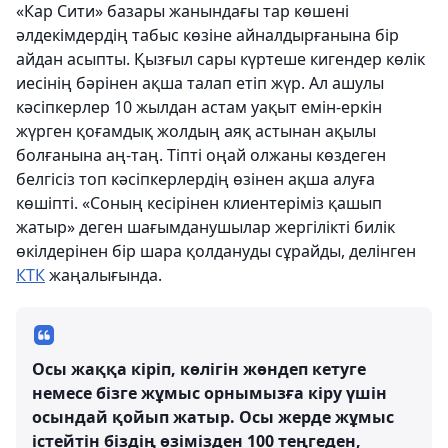
«Кар Сити» базары жанындағы тар көшені
әлдекімдердің табыс көзіне айналдырғанына бір
айдан асыпты. Қызғыл сары күртеше кигендер көлік
иесінің бәрінен ақша талап етіп жүр. Ал ашулы
кәсіпкерлер 10 жылдан астам уақыт емін-еркін
жүрген қоғамдық жолдың аяқ астынан ақылы
болғанына аң-таң. Тіпті оңай олжаны көздеген
белгісіз топ кәсіпкерлердің өзінен ақша алуға
көшіпті. «Соның кесірінен клиентеріміз қашып
жатыр» деген шағымданушылар жергілікті билік
өкілдерінен бір шара қолдануды сұрайды, делінген
КТК
жаңалығында.
Осы жаққа кіріп, көлігін жөндеп кетуге
немесе бізге жұмыс орнымызға кіру үшін
осындай қойып жатыр. Осы жерде жұмыс
істейтін біздің өзімізден 100 теңгеден,