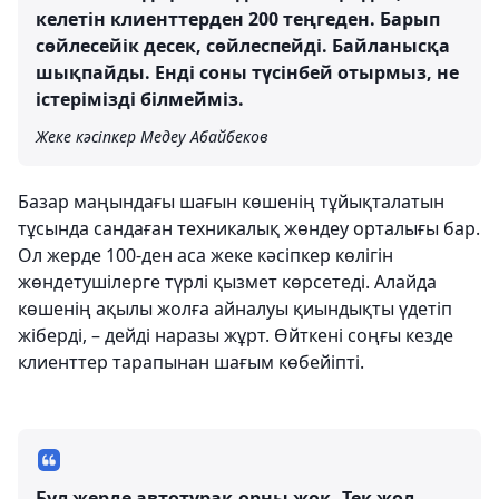
келетін клиенттерден 200 теңгеден. Барып
сөйлесейік десек, сөйлеспейді. Байланысқа
шықпайды. Енді соны түсінбей отырмыз, не
істерімізді білмейміз.
Жеке кәсіпкер Медеу Абайбеков
Базар маңындағы шағын көшенің тұйықталатын
тұсында сандаған техникалық жөндеу орталығы бар.
Ол жерде 100-ден аса жеке кәсіпкер көлігін
жөндетушілерге түрлі қызмет көрсетеді. Алайда
көшенің ақылы жолға айналуы қиындықты үдетіп
жіберді, – дейді наразы жұрт. Өйткені соңғы кезде
клиенттер тарапынан шағым көбейіпті.
Бұл жерде автотұрақ орны жоқ. Тек жол