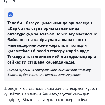
түспек.
Төле би – Яссауи қиылысында орналасқан
«Кар Сити» сауда орны маңайында
автотұраққа заңсыз ақша жинау мәселесіне
байланысты қазір аудан аппаратының
мамандармен және жергілікті полиция
қызметімен бірлесіп тексеру жүргізілуде.
Тексеру аяқталғаннан кейін заңдылықтарға
сәйкес тиісті шара қабылданады.
Әуезов ауданы кәсіпкерлік және өнеркәсіпті дамыту
бөлімінің бас маманы Зәкіржан Алтынқожаев
Шенеуніктер «заңсыз ақша жинағандармен күресті
күшейтіп, барлығын бақылауда ұстаймыз» деп
сендіреді. Бірақ шырылдаған кәсіпкерлер бұл