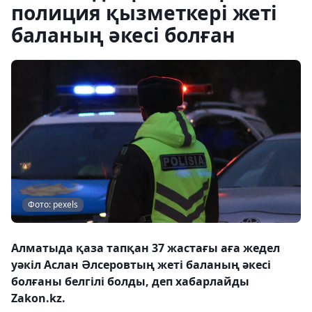
полиция қызметкері жеті
баланың әкесі болған
Фото: pexels
Алматыда қаза тапқан 37 жастағы аға жедел
уәкіл Аслан Әлсеровтың жеті баланың әкесі
болғаны белгілі болды, деп хабарлайды
Zakon.kz.