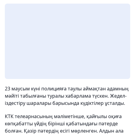
23 маусым күні полицияға таулы аймақтан адамның
мәйіті табылғаны туралы хабарлама түскен. Жедел-
іздестіру шаралары барысында күдіктілер ұсталды.
КТК телеарнасының мәліметінше, қайғылы оқиға
көпқабатты үйдің бірінші қабатындағы пәтерде
болған. Қазір пәтердің есігі мөрленген. Алдын ала