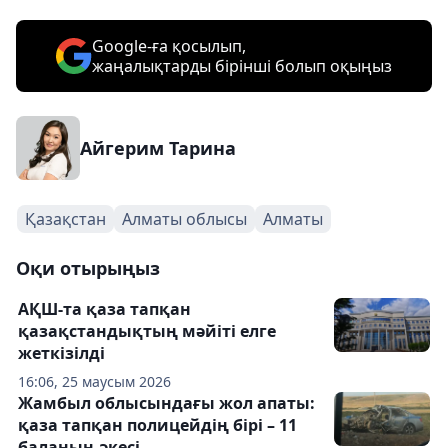
Google-ға қосылып,
жаңалықтарды бірінші болып оқыңыз
Айгерим Тарина
Қазақстан
Алматы облысы
Алматы
Оқи отырыңыз
АҚШ-та қаза тапқан
қазақстандықтың мәйіті елге
жеткізілді
16:06, 25 маусым 2026
Жамбыл облысындағы жол апаты:
қаза тапқан полицейдің бірі – 11
баланың әкесі