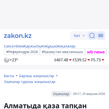
Қаз
Саясат
Әлем
Қаржы
Оқиға
Құқық
Мақалалар
#Референдум-2026
#Қазақстан мақтанышы
+23°
$
467.48
€
539.52
₽
5.73
Басты
Барлық жаңалықтар
Оқиғалар туралы жаңалықтар
Оқиғалар
09:17, 25 маусым 2026
Алматыда қаза тапқан