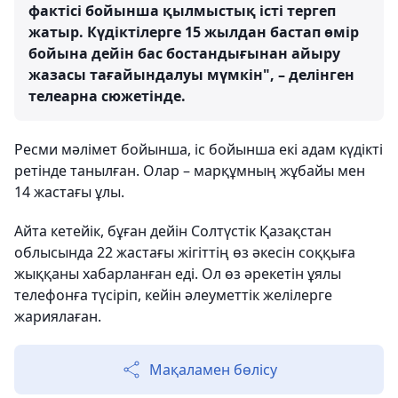
фактісі бойынша қылмыстық істі тергеп
жатыр. Күдіктілерге 15 жылдан бастап өмір
бойына дейін бас бостандығынан айыру
жазасы тағайындалуы мүмкін", – делінген
телеарна сюжетінде.
Ресми мәлімет бойынша, іс бойынша екі адам күдікті
ретінде танылған. Олар – марқұмның жұбайы мен
14 жастағы ұлы.
Айта кетейік, бұған дейін Солтүстік Қазақстан
облысында 22 жастағы жігіттің өз әкесін соққыға
жыққаны хабарланған еді. Ол өз әрекетін ұялы
телефонға түсіріп, кейін әлеуметтік желілерге
жариялаған.
Мақаламен бөлісу