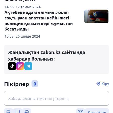
14:56, 17 тамыз 2024
Ақтөбеде адам өліміне әкеліп
соқтырған апаттан кейін жеті
полиция қызметкері жұмыстан
босатылды
10:58, 26 шілде 2024
Жаңалықтан zakon.kz сайтында
хабардар болыңыз:
Пікірлер
0
Кіру
Пікір жазу