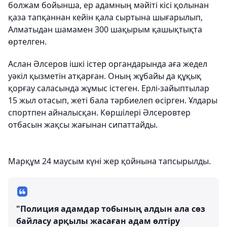
болжам бойынша, ер адамның мәйіті кісі қолынан
қаза тапқаннан кейін қала сыртына шығарылып,
Алматыдан шамамен 300 шақырым қашықтықта
өртелген.
Аслан Әлсеров ішкі істер органдарында аға жедел
уәкіл қызметін атқарған. Оның жұбайы да құқық
қорғау саласында жұмыс істеген. Ерлі-зайыптылар
15 жыл отасып, жеті бала тәрбиелеп өсірген. Ұлдары
спортпен айналысқан. Көршілері Әлсеровтер
отбасын жақсы жағынан сипаттайды.
Марқұм 24 маусым күні жер қойнына тапсырылды.
"Полиция адамдар тобының алдын ала сөз
байласу арқылы жасаған адам өлтіру