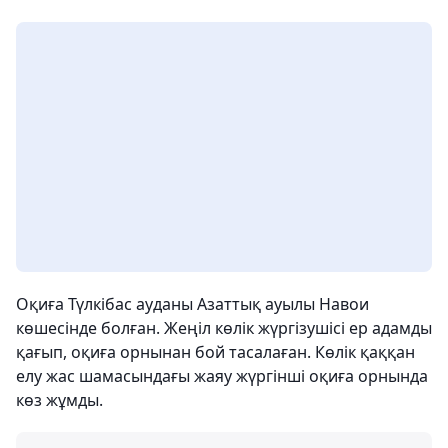
Оқиға Түлкібас ауданы Азаттық ауылы Навои
көшесінде болған. Жеңіл көлік жүргізушісі ер адамды
қағып, оқиға орнынан бой тасалаған. Көлік қаққан
елу жас шамасындағы жаяу жүргінші оқиға орнында
көз жұмды.