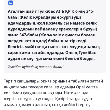
Аталған жайт Түлкібас АПБ ҚР ҚК-нің 345-
бабы (Көлік құралдарын жүргізуші
адамдардың жол қозғалысы немесе көлік
құралдарын пайдалану ережелерін бұзуы)
және 347-бабы (Жол-көлік оқиғасы болған
жерден кетіп қалу) бойынша тіркелді.
Белгісіз мәйітке қатысты сот-медициналық
сараптама тағайындалды. Оның Түлкібас
ауданының тұрғыны екені белгілі болды.
Түлкібас аудандық полиция бөлімі
Тәртіп сақшылары оқиға орнынан табылған заттай
айқақтарды тексере келе, ер адамды Opel Vectra
көлігімен қаққанын анықтады. Нәтижесінде
жергілікті тұрғын ұсталды. Қазіргі таңда күдікті
азамат қамауға алынып, сотқа дейінгі тергеу