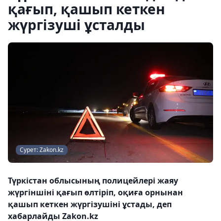
қағып, қашып кеткен
жүргізуші ұсталды
Сурет: Zakon.kz
Түркістан облысының полицейлері жаяу
жүргіншіні қағып өлтіріп, оқиға орнынан
қашып кеткен жүргізушіні ұстады, деп
хабарлайды Zakon.kz