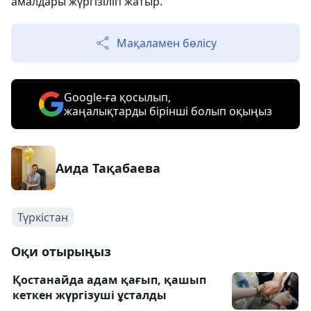
амалдары жүргізіліп жатыр.
Мақаламен бөлісу
Google-ға қосылып,
жаңалықтарды бірінші болып оқыңыз
Аида Тақабаева
Түркістан
Оқи отырыңыз
Қостанайда адам қағып, қашып
кеткен жүргізуші ұсталды