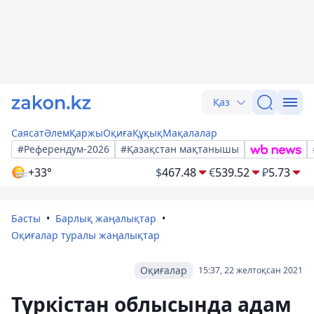
Қаз
Саясат
Әлем
Қаржы
Оқиға
Құқық
Мақалалар
#Референдум-2026
#Қазақстан мақтанышы
+33°
$
467.48
€
539.52
₽
5.73
Басты
Барлық жаңалықтар
Оқиғалар туралы жаңалықтар
Оқиғалар
15:37, 22 желтоқсан 2021
Түркістан облысында адам