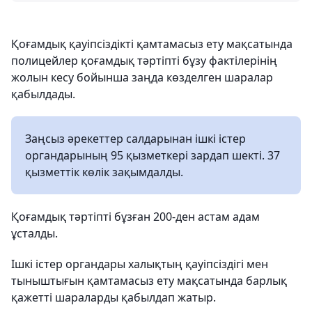
Қоғамдық қауіпсіздікті қамтамасыз ету мақсатында
полицейлер қоғамдық тәртіпті бұзу фактілерінің
жолын кесу бойынша заңда көзделген шаралар
қабылдады.
Заңсыз әрекеттер салдарынан ішкі істер
органдарының 95 қызметкері зардап шекті. 37
қызметтік көлік зақымдалды.
Қоғамдық тәртіпті бұзған 200-ден астам адам
ұсталды.
Ішкі істер органдары халықтың қауіпсіздігі мен
тыныштығын қамтамасыз ету мақсатында барлық
қажетті шараларды қабылдап жатыр.