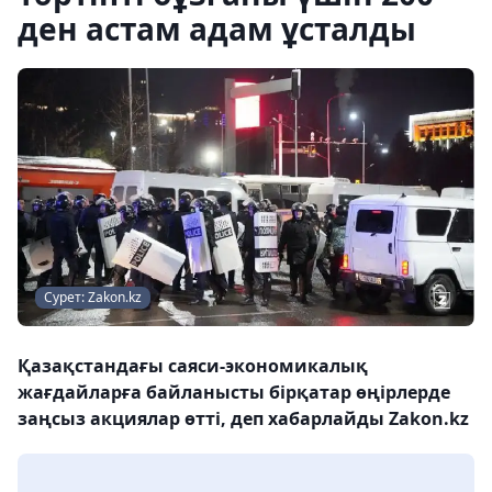
ден астам адам ұсталды
Сурет: Zakon.kz
Қазақстандағы саяси-экономикалық
жағдайларға байланысты бірқатар өңірлерде
заңсыз акциялар өтті, деп хабарлайды Zakon.kz