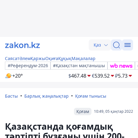
Қаз
Саясат
Әлем
Қаржы
Оқиға
Құқық
Мақалалар
#Референдум-2026
#Қазақстан мақтанышы
+20°
$
467.48
€
539.52
₽
5.73
Басты
Барлық жаңалықтар
Қоғам тынысы
Қоғам
10:49, 05 қаңтар 2022
Қазақстанда қоғамдық
тәртіпті бұзғаны үшін 200-