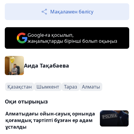
Мақаламен бөлісу
Google-ға қосылып,
жаңалықтарды бірінші болып оқыңыз
Аида Тақабаева
Қазақстан
Шымкент
Тараз
Алматы
Оқи отырыңыз
Алматыдағы ойын-сауық орнында
қоғамдық тәртіпті бұзған ер адам
ұсталды