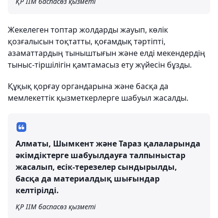
ҚР ІІМ баспасөз қызметі
Жекелеген топтар жолдарды жауып, көлік
қозғалысын тоқтатты, қоғамдық тәртіпті,
азаматтардың тыныштығын және елді мекендердің
тыныс-тіршілігін қамтамасыз ету жүйесін бұзды.
Құқық қорғау органдарына және басқа да
мемлекеттік қызметкерлерге шабуыл жасалды.
Алматы, Шымкент және Тараз қалаларында
әкімдіктерге шабуылдауға талпыныстар
жасалып, есік-терезелер сындырылды,
басқа да материалдық шығындар
келтірілді.
ҚР ІІМ баспасөз қызметі