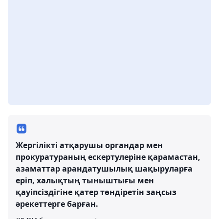
Жергілікті атқарушы органдар мен
прокуратураның ескертулеріне қарамастан,
азаматтар арандатушылық шақыруларға
еріп, халықтың тыныштығы мен
қауіпсіздігіне қатер төндіретін заңсыз
әрекеттерге барған.