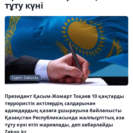
тұту күні
Сурет: Zakon.kz
Президент Қасым-Жомарт Тоқаев 10 қаңтарды
террористік актілердің салдарынан
адамдардың қазаға ұшырауына байланысты
Қазақстан Республикасында жалпыұлттық аза
тұту күні етіп жариялады, деп хабарлайды
Zakon.kz.