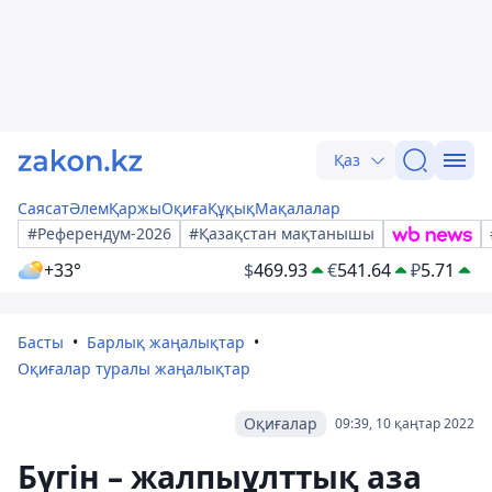
Қаз
Саясат
Әлем
Қаржы
Оқиға
Құқық
Мақалалар
#Референдум-2026
#Қазақстан мақтанышы
+33°
$
469.93
€
541.64
₽
5.71
Басты
Барлық жаңалықтар
Оқиғалар туралы жаңалықтар
Оқиғалар
09:39, 10 қаңтар 2022
Бүгін – жалпыұлттық аза