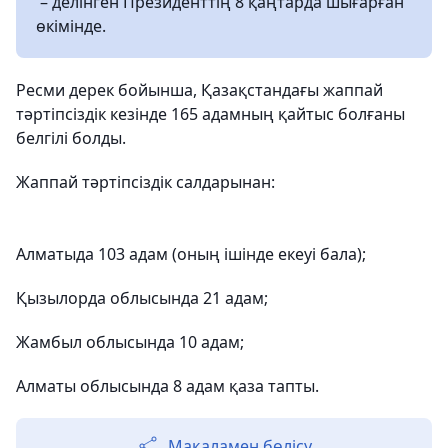
– делінген Президенттің 8 қаңтарда шығарған
өкімінде.
Ресми дерек бойынша, Қазақстандағы жаппай
тәртіпсіздік кезінде 165 адамның қайтыс болғаны
белгілі болды.
Жаппай тәртіпсіздік салдарынан:
Алматыда 103 адам (оның ішінде екеуі бала);
Қызылорда облысында 21 адам;
Жамбыл облысында 10 адам;
Алматы облысында 8 адам қаза тапты.
Мақаламен бөлісу