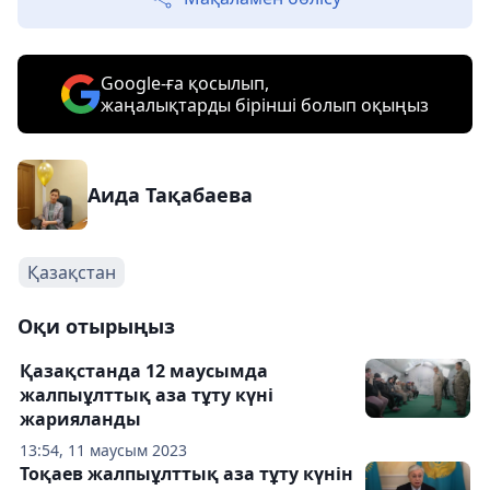
Google-ға қосылып,
жаңалықтарды бірінші болып оқыңыз
Аида Тақабаева
Қазақстан
Оқи отырыңыз
Қазақстанда 12 маусымда
жалпыұлттық аза тұту күні
жарияланды
13:54, 11 маусым 2023
Тоқаев жалпыұлттық аза тұту күнін