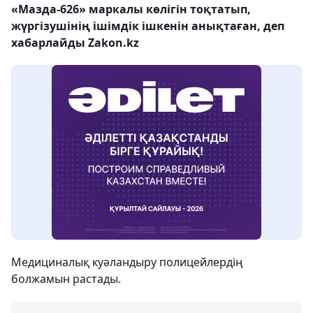
«Мазда-626» маркалы көлігін тоқтатып,
жүргізушінің ішімдік ішкенін анықтаған, деп
хабарлайды Zakon.kz
Медициналық куәландыру полицейлердің
болжамын растады.