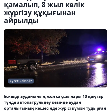
қамалып, 8 жыл көлік
жүргізу құқығынан
айрылды
Сурет: Zakon.kz
Ескелді ауданының жол сақшылары 10 қаңтар
түнде автопатрульдеу кезінде аудан
орталығының көшесінде жүрісі күмән тудырған