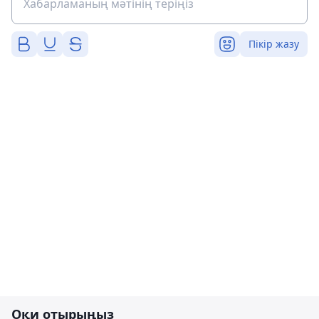
Пікір жазу
Оқи отырыңыз