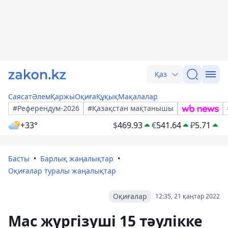
Қаз
Саясат
Әлем
Қаржы
Оқиға
Құқық
Мақалалар
#Референдум-2026
#Қазақстан мақтанышы
+33°
$
469.93
€
541.64
₽
5.71
Басты
Барлық жаңалықтар
Оқиғалар туралы жаңалықтар
Оқиғалар
12:35, 21 қаңтар 2022
Мас жүргізуші 15 тәулікке