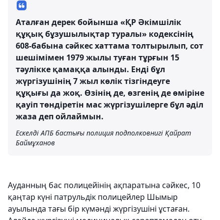
Аталған дерек бойынша «ҚР Әкімшілік
құқық бұзушылықтар туралы» кодексінің
608-бабына сәйкес хаттама толтырылып, сот
шешімімен 1979 жылы туған тұрғын 15
тәулікке қамаққа алынды. Енді бұл
жүргізушінің 7 жыл көлік тізгіндеуге
құқығы да жоқ. Өзінің де, өзгенің де өміріне
қауіп төндіретін мас жүргізушілерге бұл әділ
жаза деп ойлаймын.
Ескелді АПБ бастығы полиция подполковнигі Қайрат
Баймұханов
Ауданның бас полицейінің ақпаратына сәйкес, 10
қаңтар күні патрульдік полицейлер Шымыр
ауылында тағы бір күмәнді жүргізушіні ұстаған.