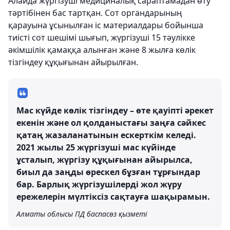
Алайда жүргізуші медициналық сараптамадан өту
тәртібінен бас тартқан. Сот органдарының
қарауына ұсынылған іс материалдары бойынша
тиісті сот шешімі шығып, жүргізуші 15 тәулікке
әкімшілік қамаққа алынған және 8 жылға көлік
тізгіндеу құқығынан айырылған.
Мас күйде көлік тізгіндеу – өте қауіпті әрекет
екенін және ол қолданыстағы заңға сәйкес
қатаң жазаланатынын ескерткім келеді.
2021 жылы 25 жүргізуші мас күйінде
ұсталып, жүргізу құқығынан айырылса,
биыл да заңды өрескел бұзған тұрғындар
бар. Барлық жүргізушілерді жол жүру
ережелерін мүлтіксіз сақтауға шақырамын.
Алматы облысы ПД баспасөз қызметі