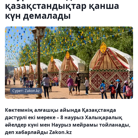
қазақстандықтар қанша
күн демалады
Сурет: Zakon.kz
Көктемнің алғашқы айында Қазақстанда
дәстүрлі екі мереке – 8 наурыз Халықаралық
әйелдер күні мен Наурыз мейрамы тойланады,
деп хабарлайды Zakon.kz