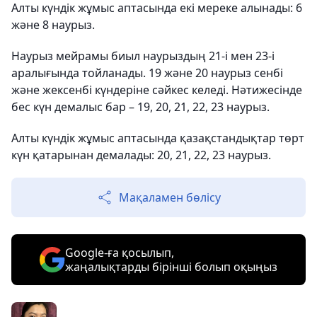
Алты күндік жұмыс аптасында екі мереке алынады: 6
және 8 наурыз.
Наурыз мейрамы биыл наурыздың 21-і мен 23-і
аралығында тойланады. 19 және 20 наурыз сенбі
және жексенбі күндеріне сәйкес келеді. Нәтижесінде
бес күн демалыс бар – 19, 20, 21, 22, 23 наурыз.
Алты күндік жұмыс аптасында қазақстандықтар төрт
күн қатарынан демалады: 20, 21, 22, 23 наурыз.
Мақаламен бөлісу
Google-ға қосылып,
жаңалықтарды бірінші болып оқыңыз