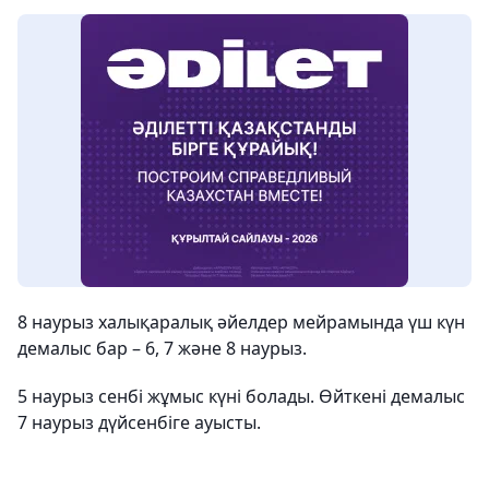
8 наурыз халықаралық әйелдер мейрамында үш күн
демалыс бар – 6, 7 және 8 наурыз.
5 наурыз сенбі жұмыс күні болады. Өйткені демалыс
7 наурыз дүйсенбіге ауысты.