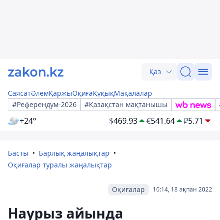
Қаз
Саясат
Әлем
Қаржы
Оқиға
Құқық
Мақалалар
#Референдум-2026
#Қазақстан мақтанышы
+24°
$
469.93
€
541.64
₽
5.71
Басты
Барлық жаңалықтар
Оқиғалар туралы жаңалықтар
Оқиғалар
10:14, 18 ақпан 2022
Наурыз айында