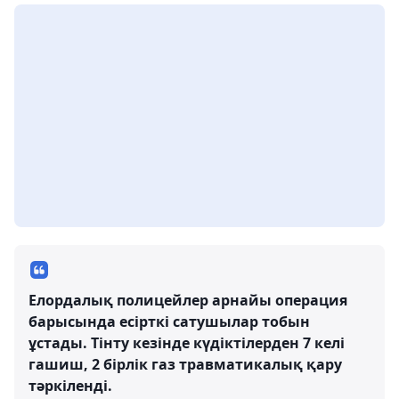
Елордалық полицейлер арнайы операция
барысында есірткі сатушылар тобын
ұстады. Тінту кезінде күдіктілерден 7 келі
гашиш, 2 бірлік газ травматикалық қару
тәркіленді.