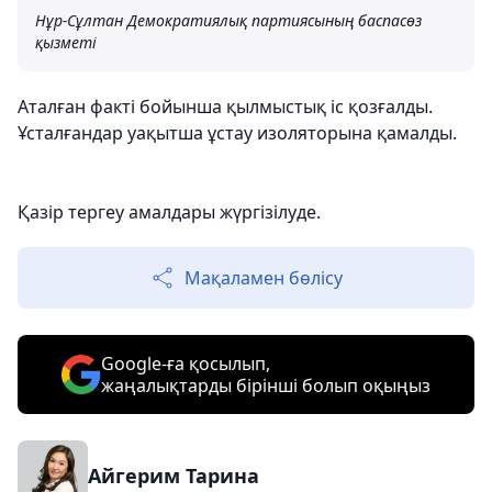
Нұр-Сұлтан Демократиялық партиясының баспасөз
қызметі
Аталған факті бойынша қылмыстық іс қозғалды.
Ұсталғандар уақытша ұстау изоляторына қамалды.
Қазір тергеу амалдары жүргізілуде.
Мақаламен бөлісу
Google-ға қосылып,
жаңалықтарды бірінші болып оқыңыз
Айгерим Тарина