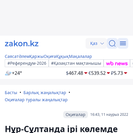
Қаз
Саясат
Әлем
Қаржы
Оқиға
Құқық
Мақалалар
#Референдум-2026
#Қазақстан мақтанышы
+24°
$
467.48
€
539.52
₽
5.73
Басты
Барлық жаңалықтар
Оқиғалар туралы жаңалықтар
Оқиғалар
16:43, 11 наурыз 2022
Нұр-Сұлтанда ірі көлемде