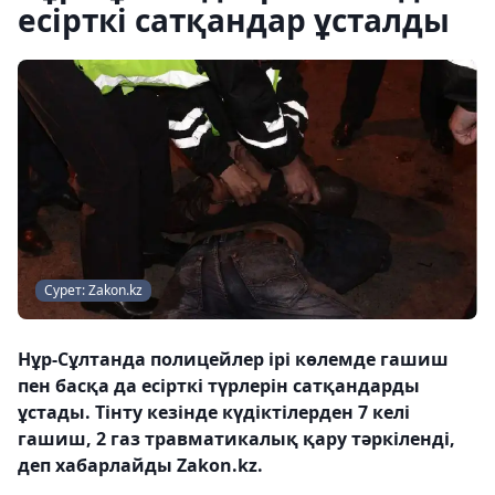
есірткі сатқандар ұсталды
Сурет: Zakon.kz
Нұр-Сұлтанда полицейлер ірі көлемде гашиш
пен басқа да есірткі түрлерін сатқандарды
ұстады. Тінту кезінде күдіктілерден 7 келі
гашиш, 2 газ травматикалық қару тәркіленді,
деп хабарлайды Zakon.kz.