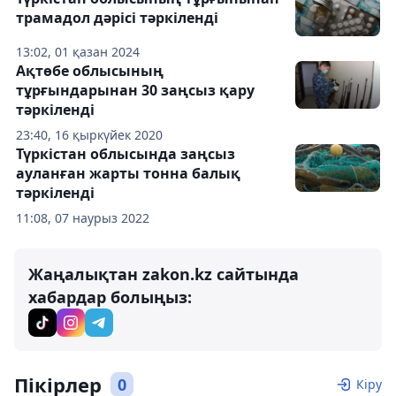
трамадол дәрісі тәркіленді
13:02, 01 қазан 2024
Ақтөбе облысының
тұрғындарынан 30 заңсыз қару
тәркіленді
23:40, 16 қыркүйек 2020
Түркістан облысында заңсыз
ауланған жарты тонна балық
тәркіленді
11:08, 07 наурыз 2022
Жаңалықтан zakon.kz сайтында
хабардар болыңыз:
Пікірлер
0
Кіру