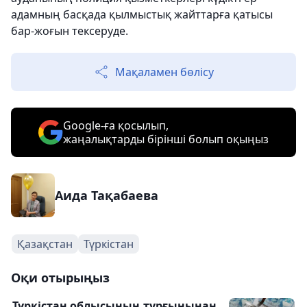
адамның басқада қылмыстық жайттарға қатысы
бар-жоғын тексеруде.
Мақаламен бөлісу
Google-ға қосылып,
жаңалықтарды бірінші болып оқыңыз
Аида Тақабаева
Қазақстан
Түркістан
Оқи отырыңыз
Түркістан облысының тұрғынынан