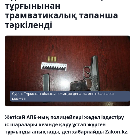
тұрғынынан
трамватикалық тапанша
тәркіленді
Сурет: Түркістан облысы полиция департаменті баспасөз
қызметі
Жетісай АПБ-ның полицейлері жедел іздестіру
іс-шаралары кезінде қару ұстап жүрген
тұрғынды анықтады, деп хабарлайды Zakon.kz.