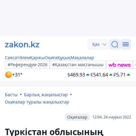
Қаз
Саясат
Әлем
Қаржы
Оқиға
Құқық
Мақалалар
#Референдум-2026
#Қазақстан мақтанышы
+31°
$
469.93
€
541.64
₽
5.71
Басты
Барлық жаңалықтар
Оқиғалар туралы жаңалықтар
Оқиғалар
12:04, 24 наурыз 2022
Түркістан облысының