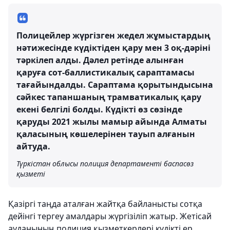
Полицейлер жүргізген жедел жұмыстардың
нәтижесінде күдіктіден қару мен 3 оқ-дәріні
тәркілеп алды. Дәлел ретінде алынған
қаруға сот-баллистикалық сараптамасы
тағайындалды. Сараптама қорытындысына
сәйкес тапаншаның трамватикалық қару
екені белгілі болды. Күдікті өз сөзінде
қаруды 2021 жылы мамыр айында Алматы
қаласының көшелерінен тауып алғанын
айтуда.
Түркістан облысы полиция департаменті баспасөз
қызметі
Қазіргі таңда аталған жайтқа байланысты сотқа
дейінгі тергеу амалдары жүргізіліп жатыр. Жетісай
ауданының полиция қызметкерлері күдікті ер