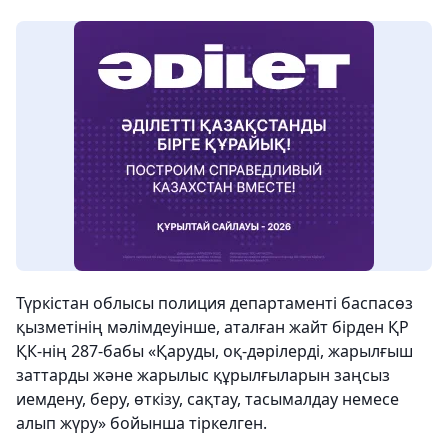
Түркістан облысы полиция департаменті баспасөз
қызметінің мәлімдеуінше, аталған жайт бірден ҚР
ҚК-нің 287-бабы «Қаруды, оқ-дәрiлердi, жарылғыш
заттарды және жарылыс құрылғыларын заңсыз
иемдену, беру, өткiзу, сақтау, тасымалдау немесе
алып жүру» бойынша тіркелген.