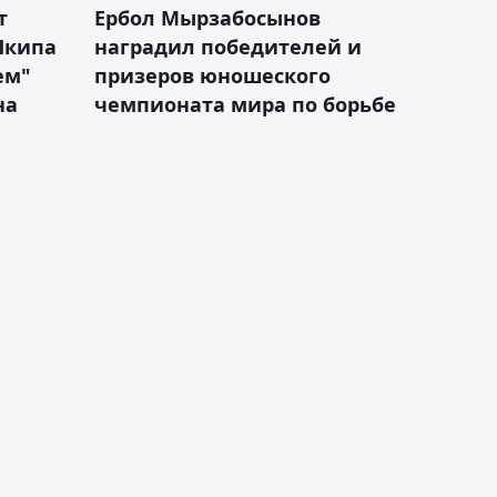
т
Ербол Мырзабосынов
Шкипа
наградил победителей и
ем"
призеров юношеского
на
чемпионата мира по борьбе