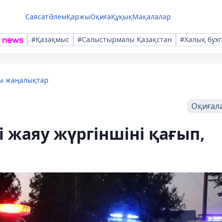
Саясат
Әлем
Қаржы
Оқиға
Құқық
Мақалалар
#Қазақмыс
#Салыстырмалы Қазақстан
#Халық бухг
лы жаңалықтар
Оқиғал
 жаяу жүргіншіні қағып,