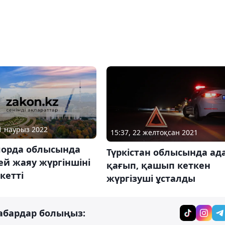
11 наурыз 2022
15:37, 22 желтоқсан 2021
орда облысында
Түркістан облысында ад
й жаяу жүргіншіні
қағып, қашып кеткен
кетті
жүргізуші ұсталды
абардар болыңыз: