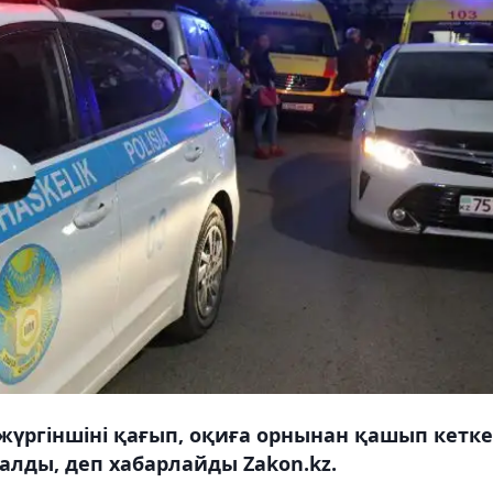
 жүргіншіні қағып, оқиға орнынан қашып кетк
талды, деп хабарлайды Zakon.kz.