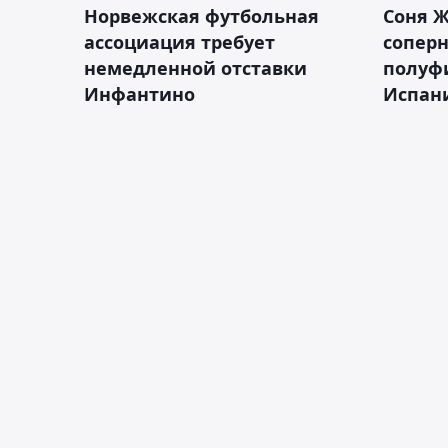
Норвежская футбольная
Соня Ж
ассоциация требует
сопер
немедленной отставки
полуф
Инфантино
Испан