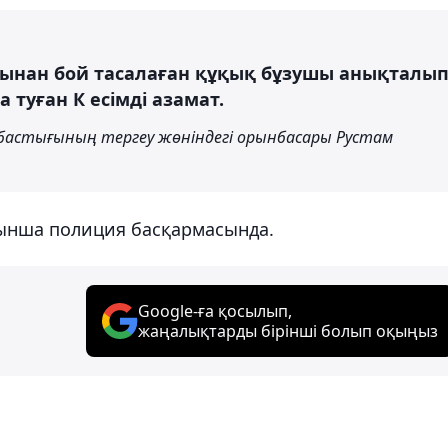
рнынан бой тасалаған құқық бұзушы анықталып
 туған К есімді азамат.
бастығының тергеу жөніндегі орынбасары Рустам
ойынша полиция басқармасында.
Google-ға қосылып,
жаңалықтарды бірінші болып оқыңыз