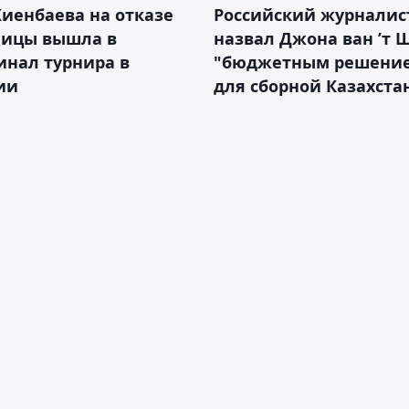
иенбаева на отказе
Российский журналис
ницы вышла в
назвал Джона ван ’т 
инал турнира в
"бюджетным решени
ии
для сборной Казахста