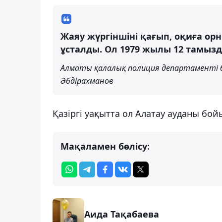
Жаяу жүргіншіні қағып, оқиға о
ұсталды. Ол 1979 жылы 12 тамызда
Алматы қалалық полиция департаменті 
Әбдірахманов
Қазіргі уақытта ол Алатау ауданы б
Мақаламен бөлісу:
Аида Тақабаева