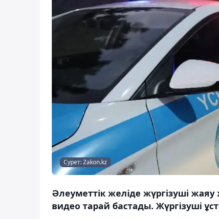
Сурет: Zakon.kz
Әлеуметтік желіде жүргізуші жаяу
видео тарай бастады. Жүргізуші ұс