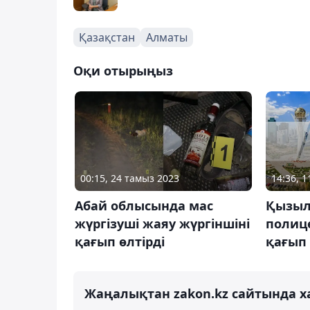
Қазақстан
Алматы
Оқи отырыңыз
00:15, 24 тамыз 2023
14:36, 
Абай облысында мас
Қызыл
жүргізуші жаяу жүргіншіні
полице
қағып өлтірді
қағып 
Жаңалықтан zakon.kz сайтында х