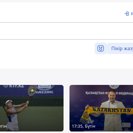
Пікір жаз
үгін
17:35, Бүгін