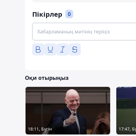
Пікірлер
0
Оқи отырыңыз
18:11, Бүгін
17:47, Б