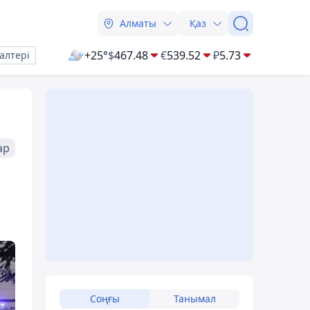
Алматы
Қаз
+25°
$
467.48
€
539.52
₽
5.73
алтері
ар
Соңғы
Танымал