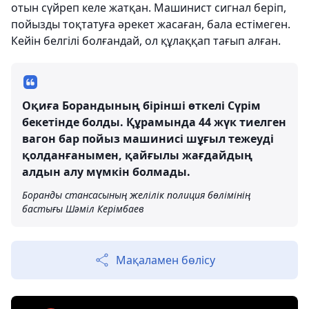
отын сүйреп келе жатқан. Машинист сигнал беріп,
пойызды тоқтатуға әрекет жасаған, бала естімеген.
Кейін белгілі болғандай, ол құлаққап тағып алған.
Оқиға Борандының бірінші өткелі Сүрім
бекетінде болды. Құрамында 44 жүк тиелген
вагон бар пойыз машинисі шұғыл тежеуді
қолданғанымен, қайғылы жағдайдың
алдын алу мүмкін болмады.
Боранды стансасының желілік полиция бөлімінің
бастығы Шәміл Керімбаев
Мақаламен бөлісу