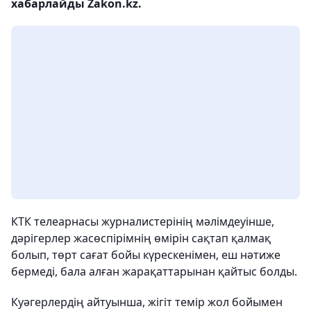
хабарлайды Zakon.kz.
КТК телеарнасы журналистерінің мәлімдеуінше,
дәрігерлер жасөспірімнің өмірін сақтап қалмақ
болып, төрт сағат бойы күрескенімен, еш нәтиже
бермеді, бала алған жарақаттарынан қайтыс болды.
Куәгерлердің айтуынша, жігіт темір жол бойымен