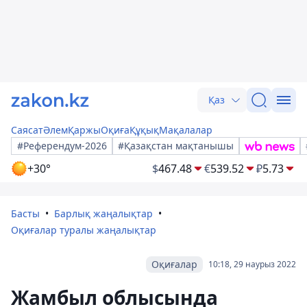
Қаз
Саясат
Әлем
Қаржы
Оқиға
Құқық
Мақалалар
#Референдум-2026
#Қазақстан мақтанышы
+30°
$
467.48
€
539.52
₽
5.73
Басты
Барлық жаңалықтар
Оқиғалар туралы жаңалықтар
Оқиғалар
10:18, 29 наурыз 2022
Жамбыл облысында