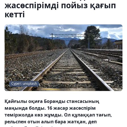
жасөспірімді пойыз қағып
кетті
Сурет: unsplash
Қайғылы оқиға Боранды стансасының
маңында болды. 16 жасар жасөспірім
теміржолда көз жұмды. Ол құлаққап тағып,
рельспен отын алып бара жатқан, деп