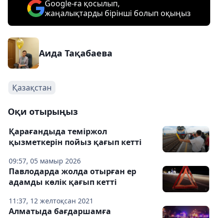
Google-ға қосылып,
жаңалықтарды бірінші болып оқыңыз
Аида Тақабаева
Қазақстан
Оқи отырыңыз
Қарағандыда теміржол
қызметкерін пойыз қағып кетті
09:57, 05 мамыр 2026
Павлодарда жолда отырған ер
адамды көлік қағып кетті
11:37, 12 желтоқсан 2021
Алматыда бағдаршамға