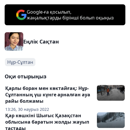
Google-ға қосылып,
жаңалықтарды бірінші болып оқыңыз
Еңлік Сақтан
Нұр-Сұлтан
Оқи отырыңыз
Қарлы боран мен көктайғақ: Нұр-
Сұлтанның үш күнге арналған ауа
райы болжамы
13:26, 30 наурыз 2022
Қар көшкіні Шығыс Қазақстан
облысына баратын жолды жауып
тастады