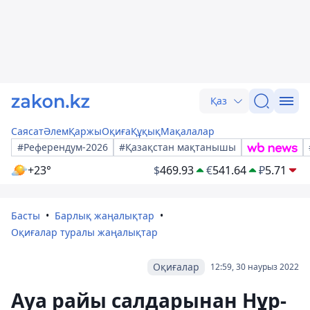
Қаз
Саясат
Әлем
Қаржы
Оқиға
Құқық
Мақалалар
#Референдум-2026
#Қазақстан мақтанышы
+23°
$
469.93
€
541.64
₽
5.71
Басты
Барлық жаңалықтар
Оқиғалар туралы жаңалықтар
Оқиғалар
12:59, 30 наурыз 2022
Ауа райы салдарынан Нұр-