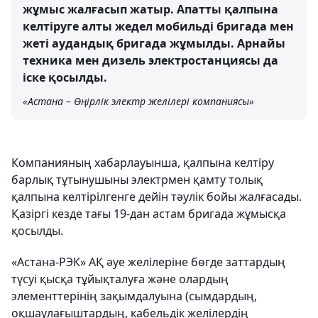
жұмыс жалғасып жатыр. Апатты қалпына
келтіруге алты жедел мобильді бригада мен
жеті аудандық бригада жұмылды. Арнайы
техника мен дизель электростанциясы да
іске қосылды.
«Астана – Өңірлік электр желілері компаниясы»
Компанияның хабарлауынша, қалпына келтіру
барлық тұтынушыны электрмен қамту толық
қалпына келтірілгенге дейін тәулік бойы жалғасады.
Қазіргі кезде тағы 19-дан астам бригада жұмысқа
қосылды.
«Астана-РЭК» АҚ әуе желілеріне бөгде заттардың
түсуі қысқа тұйықталуға және олардың
элементтерінің зақымдалуына (сымдардың,
оқшаулағыштардың, кабельдік желілердің