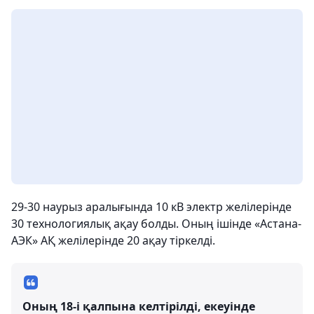
29-30 наурыз аралығында 10 кВ электр желілерінде
30 технологиялық ақау болды. Оның ішінде «Астана-
АЭК» АҚ желілерінде 20 ақау тіркелді.
Оның 18-і қалпына келтірілді, екеуінде