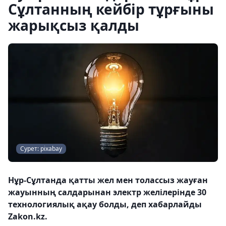
Сұлтанның кейбір тұрғыны
жарықсыз қалды
Сурет: pixabay
Нұр-Сұлтанда қатты жел мен толассыз жауған
жауынның салдарынан электр желілерінде 30
технологиялық ақау болды, деп хабарлайды
Zakon.kz.