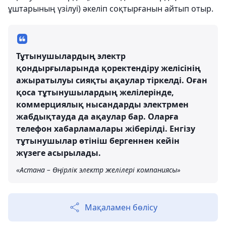
ұштарының үзілуі) әкеліп соқтырғанын айтып отыр.
Тұтынушылардың электр
қондырғыларында қоректендіру желісінің
ажыратылуы сияқты ақаулар тіркелді. Оған
қоса тұтынушылардың желілерінде,
коммерциялық нысандарды электрмен
жабдықтауда да ақаулар бар. Оларға
телефон хабарламалары жіберілді. Енгізу
тұтынушылар өтініш бергеннен кейін
жүзеге асырылады.
«Астана – Өңірлік электр желілері компаниясы»
Мақаламен бөлісу