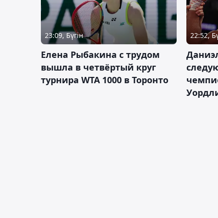
23:09, Бүгін
22:52, Б
Елена Рыбакина с трудом
Даниэ
вышла в четвёртый круг
следую
турнира WTA 1000 в Торонто
чемпио
Уордл