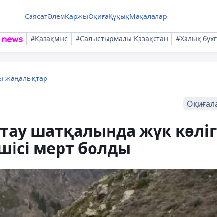
Саясат
Әлем
Қаржы
Оқиға
Құқық
Мақалалар
#Қазақмыс
#Салыстырмалы Қазақстан
#Халық бухг
лы жаңалықтар
Оқиғал
тау шатқалында жүк көліг
шісі мерт болды