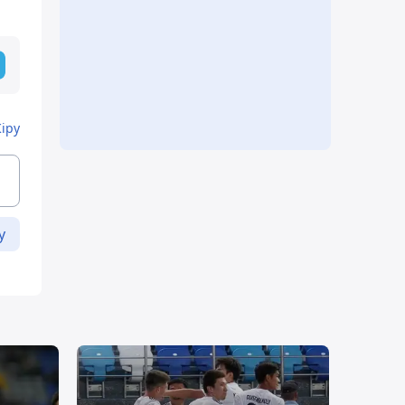
Кіру
у