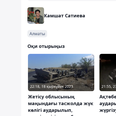
Камшат Сатиева
Алматы
Оқи отырыңыз
22:18, 18 қыркүйек 2023
21:55, 
Жетісу облысының
Ақтөб
маңындағы тасжолда жүк
аудар
көлігі аударылып,
жүргіз