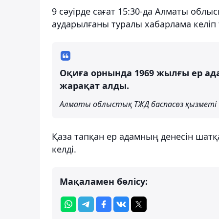
9 сәуірде сағат 15:30-да Алматы облыс
аударылғаны туралы хабарлама келіп т
Оқиға орнында 1969 жылғы ер ада
жарақат алды.
Алматы облыстық ТЖД баспасөз қызметі
Қаза тапқан ер адамның денесін шатқ
келді.
Мақаламен бөлісу: