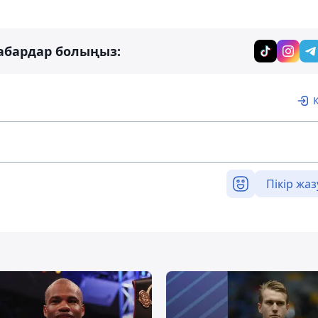
абардар болыңыз:
Пікір жаз