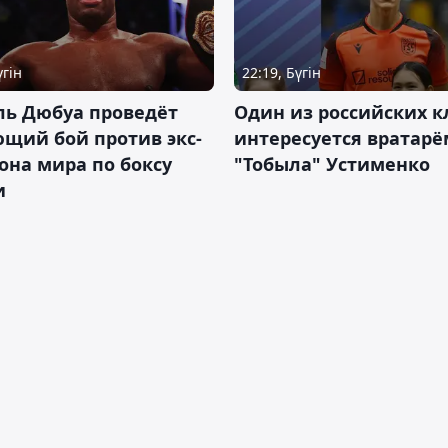
үгін
22:19, Бүгін
ль Дюбуа проведёт
Один из российских к
щий бой против экс-
интересуется вратарё
на мира по боксу
"Тобыла" Устименко
и