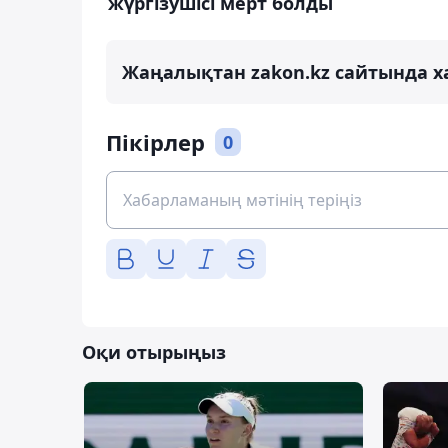
жүргізушісі мерт болды
Жаңалықтан zakon.kz сайтында х
Пікірлер
0
Оқи отырыңыз