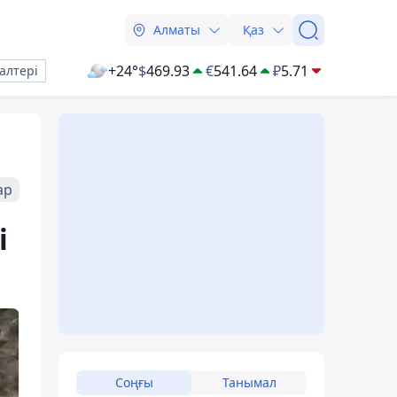
Алматы
Қаз
+24°
$
469.93
€
541.64
₽
5.71
алтері
ар
і
Соңғы
Танымал