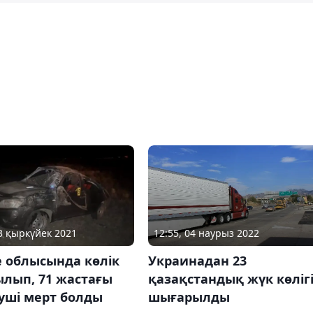
12:55, 04 наурыз 2022
23 қыркүйек 2021
Украинадан 23
е облысында көлік
қазақстандық жүк көліг
ылып, 71 жастағы
шығарылды
уші мерт болды