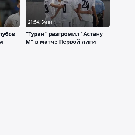
21:54, Бүгін
лубов
"Туран" разгромил "Астану
м
М" в матче Первой лиги