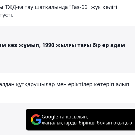
ы ТЖД-ға тау шатқалында "Газ-66" жүк көлігі
үсті.
м көз жұмып, 1990 жылғы тағы бір ер адам
алдан құтқарушылар мен еріктілер көтеріп алып
Google-ға қосылып,
жаңалықтарды бірінші болып оқыңыз