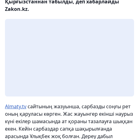
Қырғызстаннан табылды, деп хабарлайды
Zakon.kz.
Almaty.tv
сайтының жазуынша, сарбазды соңғы рет
оның қаруласы көрген. Жас жауынгер екінші наурыз
күні екілер шамасында ат қораны тазалауға шыққан
екен. Кейін сарбаздар сапқа шақырылғанда
арасында Ұлықбек жоқ болған. Дереу дабыл