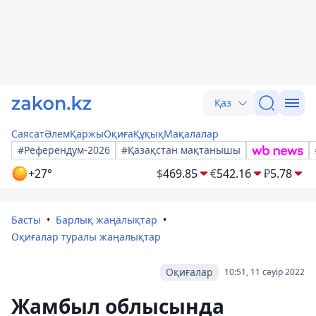
Қаз
Саясат
Әлем
Қаржы
Оқиға
Құқық
Мақалалар
#Референдум-2026
#Қазақстан мақтанышы
+27°
$
469.85
€
542.16
₽
5.78
Басты
Барлық жаңалықтар
Оқиғалар туралы жаңалықтар
Оқиғалар
10:51, 11 сәуір 2022
Жамбыл облысында