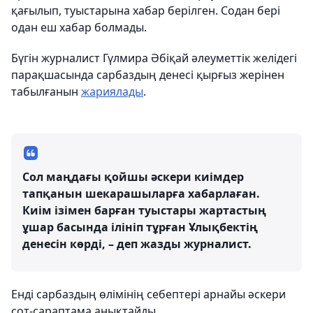
қағылып, туыстарына хабар берілген. Содан бері
одан еш хабар болмады.
Бүгін журналист Гүлмира Әбіқай әлеуметтік желідегі
парақшасында сарбаздың денесі қырғыз жерінен
табылғанын
жариялады
.
Сол маңдағы қойшы әскери киімдер
тапқанын шекарашыларға хабарлаған.
Киім ізімен барған туыстары жартастың
ұшар басында ілініп тұрған Ұлықбектің
денесін көрді, – деп жазды журналист.
Енді сарбаздың өлімінің себептері арнайы әскери
сот-сараптама анықтайды.