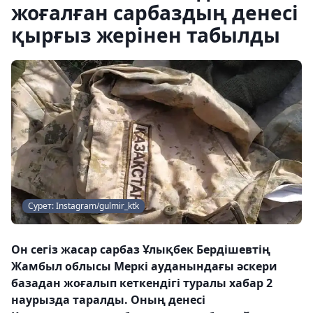
жоғалған сарбаздың денесі
қырғыз жерінен табылды
Сурет: Instagram/gulmir_ktk
Он сегіз жасар сарбаз Ұлықбек Бердішевтің
Жамбыл облысы Меркі ауданындағы әскери
базадан жоғалып кеткендігі туралы хабар 2
наурызда таралды. Оның денесі