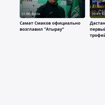
21:06, Бүгін
20:41, Б
Самат Смаков официально
Дастан
возглавил "Атырау"
первы
трофей