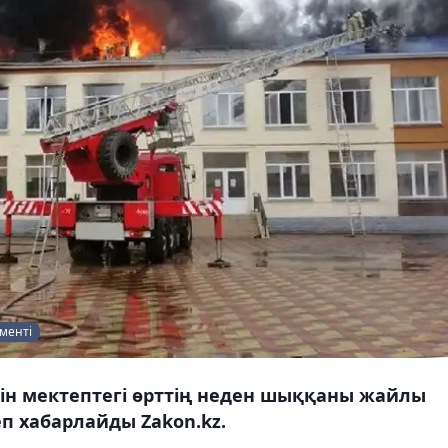
менті
ін мектептегі өрттің неден шыққаны жайлы
п хабарлайды Zakon.kz.