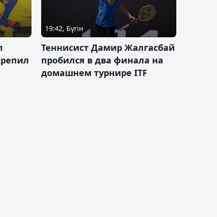
19:42, Бүгін
л
Теннисист Дамир Жалгасбай
крепил
пробился в два финала на
домашнем турнире ITF