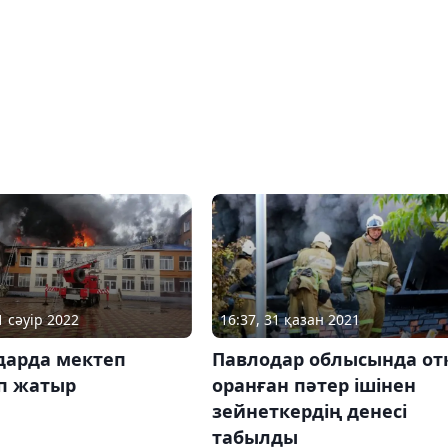
1 сәуір 2022
16:37, 31 қазан 2021
дарда мектеп
Павлодар облысында от
іп жатыр
оранған пәтер ішінен
зейнеткердің денесі
табылды