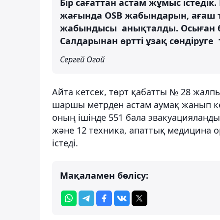
Бір сағаттан астам жұмыс істедік
жағында OSB жабындарын, ағаш 
жабындысы анықталды. Осыған б
Салдарынан өртті ұзақ сөндіруге 
Сергей Огай
Айта кетсек, төрт қабатты № 28 жалпы
шаршы метрден астам аумақ жанып кетт
оның ішінде 551 бала эвакуацияланды
және 12 техника, апаттық медицина 
істеді.
Мақаламен бөлісу: