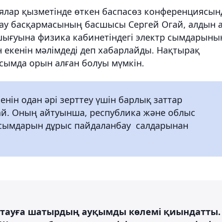
ялар қызметінде өткен баспасөз конференциясын
ау басқармасының басшысы Сергей Огай, алдын 
шығуына физика кабинетіндегі электр сымдарыны
 екенін мәлімдеді деп хабарлайды. Нақтырақ
сымда орын алған болуы мүмкін.
енін одан әрі зерттеу үшін барлық заттар
гай. Оның айтуынша, республика және облыс
 сымдарын дұрыс пайдаланбау салдарынан
ықтауға шатырдың ауқымды көлемі қиындатты