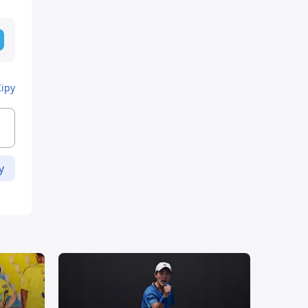
Кіру
у