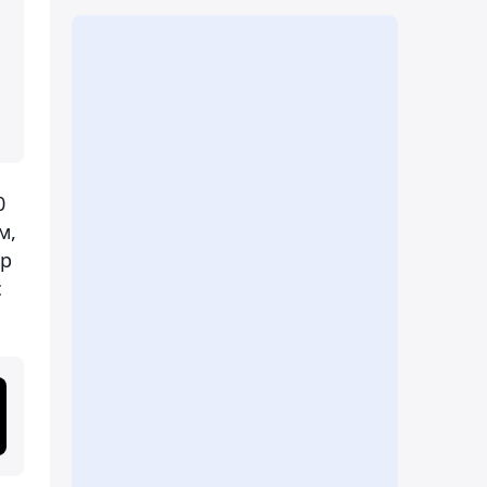
0
м,
ер
с