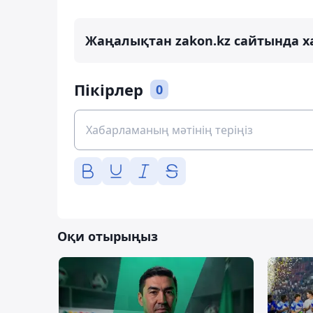
Жаңалықтан zakon.kz сайтында х
Пікірлер
0
Оқи отырыңыз