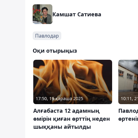
Камшат Сатиева
Павлодар
Оқи отырыңыз
17:50, 19 қараша 2025
10:11, 2
Алғабаста 12 адамның
Павло
өмірін қиған өрттің неден
өртен
шыққаны айтылды