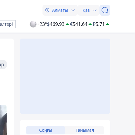
Алматы
Қаз
+23°
$
469.93
€
541.64
₽
5.71
алтері
ар
Соңғы
Танымал