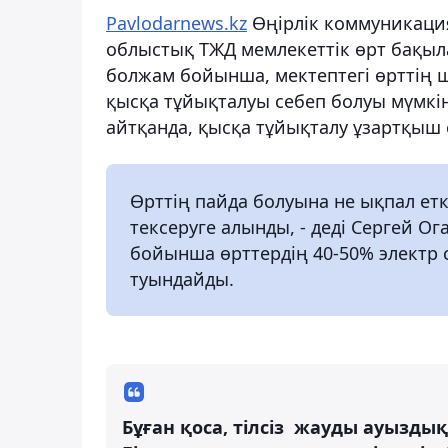
Pavlodarnews.kz
Өңірлік коммуникаци
облыстық ТЖД мемлекеттік өрт бақыл
болжам бойынша, мектептегі өрттің 
қысқа тұйықталуы себеп болуы мүмкін
айтқанда, қысқа тұйықталу ұзартқыш 
Өрттің пайда болуына не ықпал етк
тексеруге алынды, - деді Сергей О
бойынша өрттердің 40-50% электр
туындайды.
Бұған қоса, тілсіз жауды ауызд