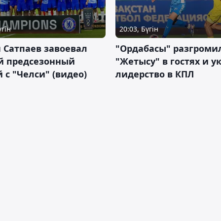
үгін
20:03, Бүгін
 Сатпаев завоевал
"Ордабасы" разгроми
й предсезонный
"Жетысу" в гостях и у
 с "Челси" (видео)
лидерство в КПЛ