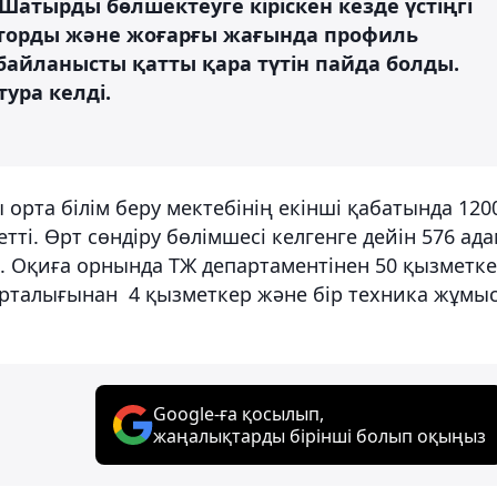
. Шатырды бөлшектеуге кіріскен кезде үстіңгі
торды және жоғарғы жағында профиль
айланысты қатты қара түтін пайда болды.
тура келді.
 орта білім беру мектебінің екінші қабатында 120
і. Өрт сөндіру бөлімшесі келгенге дейін 576 ада
. Оқиға орнында ТЖ департаментінен 50 қызметк
орталығынан 4 қызметкер және бір техника жұмы
Google-ға қосылып,
жаңалықтарды бірінші болып оқыңыз