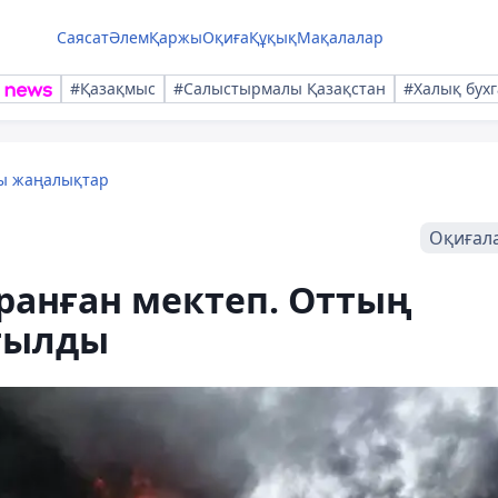
Саясат
Әлем
Қаржы
Оқиға
Құқық
Мақалалар
#Қазақмыс
#Салыстырмалы Қазақстан
#Халық бухг
лы жаңалықтар
Оқиғал
ранған мектеп. Оттың
тылды