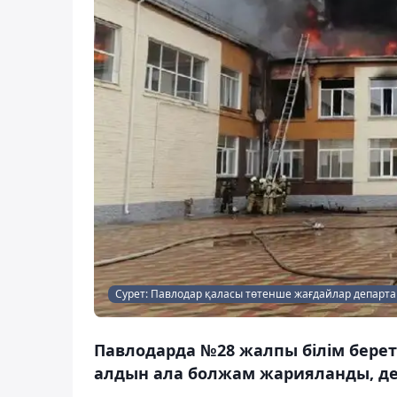
Сурет: Павлодар қаласы төтенше жағдайлар департа
Павлодарда №28 жалпы білім берет
алдын ала болжам жарияланды, де