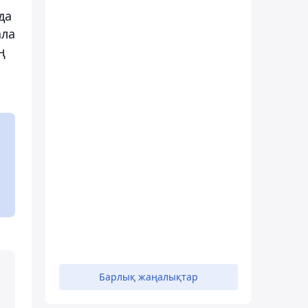
да
ала
ң
Барлық жаңалықтар
.