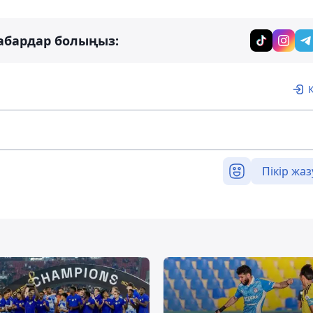
абардар болыңыз:
Пікір жаз