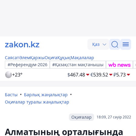
Қаз
Саясат
Әлем
Қаржы
Оқиға
Құқық
Мақалалар
#Референдум-2026
#Қазақстан мақтанышы
+23°
$
467.48
€
539.52
₽
5.73
Басты
Барлық жаңалықтар
Оқиғалар туралы жаңалықтар
Оқиғалар
18:09, 27 сәуір 2022
Алматының орталығында