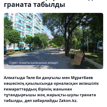
граната табылды
Сурет: Алматы қаласының әкімдігі
Алматыда Төле би даңғылы мен Мұратбаев
көшесінің қиылысында орналасқан әкімшілік
ғимараттардың бірінің жанынан
тұтандырғышы жоқ жарықты-шулы граната
табылды, деп хабарлайды Zakon.kz.