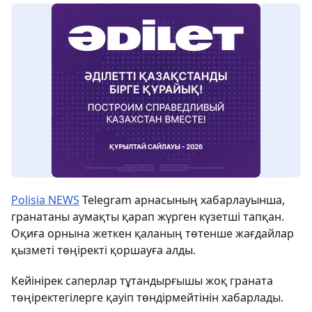
Polisia NEWS
Telegram арнасының хабарлауынша,
гранатаны аумақты қарап жүрген күзетші тапқан.
Оқиға орнына жеткен қаланың төтенше жағдайлар
қызметі төңіректі қоршауға алды.
Кейінірек саперлар тұтандырғышы жоқ граната
төңіректегілерге қауіп төндірмейтінін хабарлады.