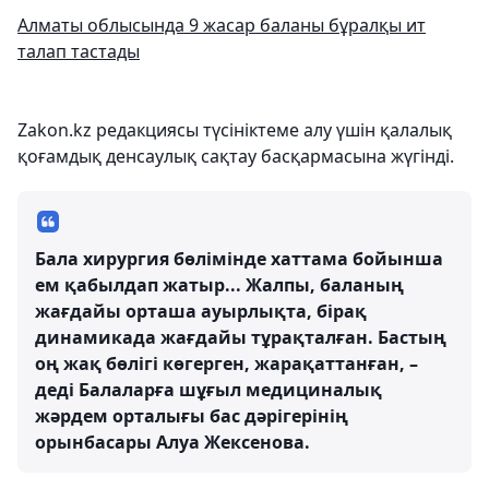
Алматы облысында 9 жасар баланы бұралқы ит
талап тастады
Zakon.kz редакциясы түсініктеме алу үшін қалалық
қоғамдық денсаулық сақтау басқармасына жүгінді.
Бала хирургия бөлімінде хаттама бойынша
ем қабылдап жатыр... Жалпы, баланың
жағдайы орташа ауырлықта, бірақ
динамикада жағдайы тұрақталған. Бастың
оң жақ бөлігі көгерген, жарақаттанған, –
деді Балаларға шұғыл медициналық
жәрдем орталығы бас дәрігерінің
орынбасары Алуа Жексенова.