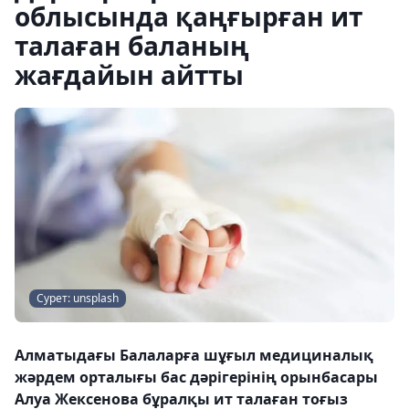
облысында қаңғырған ит
талаған баланың
жағдайын айтты
Сурет: unsplash
Алматыдағы Балаларға шұғыл медициналық
жәрдем орталығы бас дәрігерінің орынбасары
Алуа Жексенова бұралқы ит талаған тоғыз