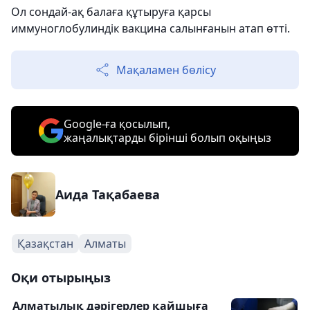
Ол сондай-ақ балаға құтыруға қарсы
иммуноглобулиндік вакцина салынғанын атап өтті.
Мақаламен бөлісу
Google-ға қосылып,
жаңалықтарды бірінші болып оқыңыз
Аида Тақабаева
Қазақстан
Алматы
Оқи отырыңыз
Алматылық дәрігерлер қайшыға