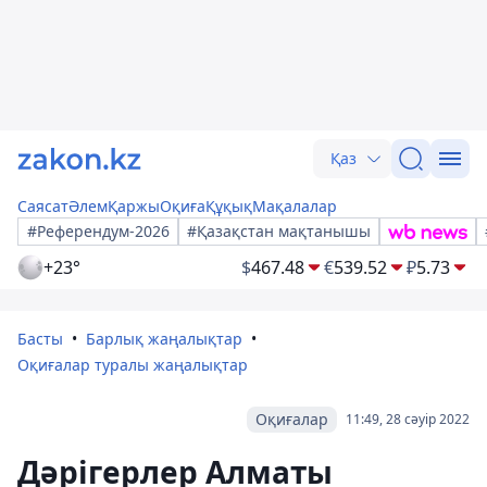
Қаз
Саясат
Әлем
Қаржы
Оқиға
Құқық
Мақалалар
#Референдум-2026
#Қазақстан мақтанышы
+23°
$
467.48
€
539.52
₽
5.73
Басты
Барлық жаңалықтар
Оқиғалар туралы жаңалықтар
Оқиғалар
11:49, 28 сәуір 2022
Дәрігерлер Алматы