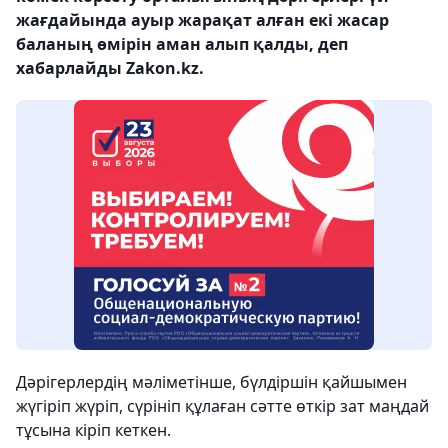
жағдайында ауыр жарақат алған екі жасар
баланың өмірін аман алып қалды, деп
хабарлайды Zakon.kz.
Дәрігерлердің мәліметінше, бүлдіршін қайшымен
жүгіріп жүріп, сүрініп құлаған сәтте өткір зат маңдай
тұсына кіріп кеткен.