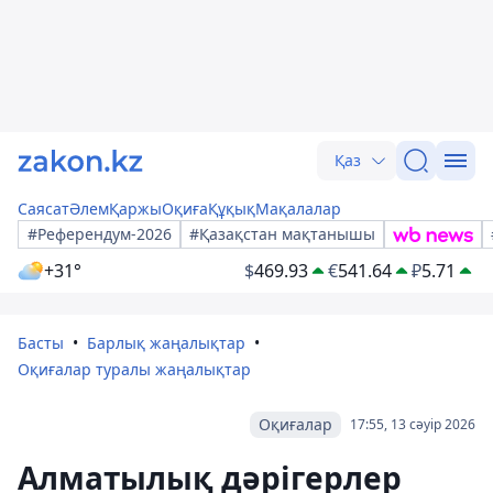
Қаз
Саясат
Әлем
Қаржы
Оқиға
Құқық
Мақалалар
#Референдум-2026
#Қазақстан мақтанышы
+31°
$
469.93
€
541.64
₽
5.71
Басты
Барлық жаңалықтар
Оқиғалар туралы жаңалықтар
Оқиғалар
17:55, 13 сәуір 2026
Алматылық дәрігерлер