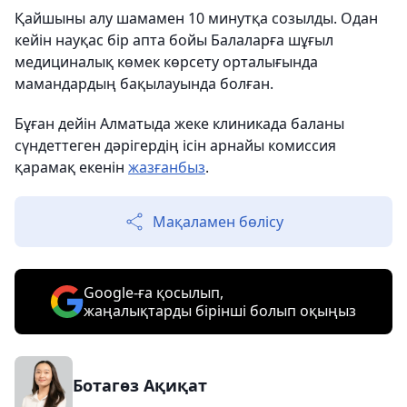
Қайшыны алу шамамен 10 минутқа созылды. Одан
кейін науқас бір апта бойы Балаларға шұғыл
медициналық көмек көрсету орталығында
мамандардың бақылауында болған.
Бұған дейін Алматыда жеке клиникада баланы
сүндеттеген дәрігердің ісін арнайы комиссия
қарамақ екенін
жазғанбыз
.
Мақаламен бөлісу
Google-ға қосылып,
жаңалықтарды бірінші болып оқыңыз
Ботагөз Ақиқат