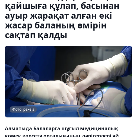
қайшыға құлап, басынан
ауыр жарақат алған екі
жасар баланың өмірін
сақтап қалды
Фото: pexels
Алматыда Балаларға шұғыл медициналық
көмек көрсету орталығының дәрігерлері үй