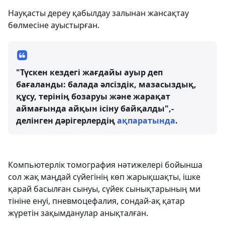
Науқасты дереу қабылдау залынан жансақтау
бөлмесіне ауыстырған.
"Түскен кездегі жағдайы ауыр деп
бағаланды: балада әлсіздік, мазасыздық,
құсу, терінің бозаруы және жарақат
аймағында айқын ісіну байқалды",-
делінген дәрігерлердің
ақпаратында
.
Компьютерлік томография нәтижелері бойынша
сол жақ маңдай сүйегінің көп жарықшақты, ішке
қарай басылған сынуы, сүйек сынықтарының ми
тініне енуі, пневмоцефалия, сондай-ақ қатар
жүретін зақымданулар анықталған.