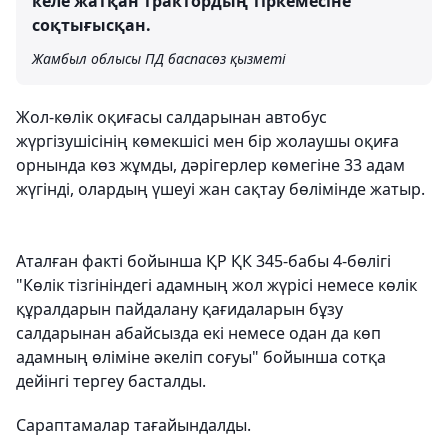
келе жатқан трактордың тіркемесіне
соқтығысқан.
Жамбыл облысы ПД баспасөз қызметі
Жол-көлік оқиғасы салдарынан автобус
жүргізушісінің көмекшісі мен бір жолаушы оқиға
орнында көз жұмды, дәрігерлер көмегіне 33 адам
жүгінді, олардың үшеуі жан сақтау бөлімінде жатыр.
Аталған факті бойынша ҚР ҚК 345-бабы 4-бөлігі
"Көлік тізгініндегі адамның жол жүрісі немесе көлік
құралдарын пайдалану қағидаларын бұзу
салдарынан абайсызда екі немесе одан да көп
адамның өліміне әкеліп соғуы" бойынша сотқа
дейінгі тергеу басталды.
Сараптамалар тағайындалды.