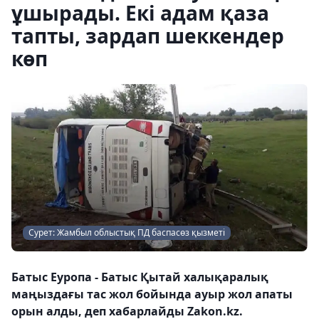
ұшырады. Екі адам қаза
тапты, зардап шеккендер
көп
Сурет: Жамбыл облыстық ПД баспасөз қызметі
Батыс Еуропа - Батыс Қытай халықаралық
маңыздағы тас жол бойында ауыр жол апаты
орын алды, деп хабарлайды Zakon.kz.