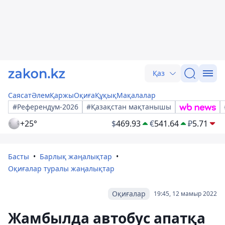
Қаз
Саясат
Әлем
Қаржы
Оқиға
Құқық
Мақалалар
#Референдум-2026
#Қазақстан мақтанышы
+25°
$
469.93
€
541.64
₽
5.71
Басты
Барлық жаңалықтар
Оқиғалар туралы жаңалықтар
Оқиғалар
19:45, 12 мамыр 2022
Жамбылда автобус апатқа