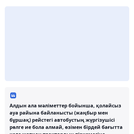
Алдын ала мәліметтер бойынша, қолайсыз
ауа райына байланысты (жаңбыр мен
бұршақ) рейстегі автобустың жүргізушісі
рөлге ие бола алмай, өзімен бірдей бағытта