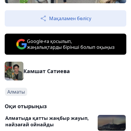
Мақаламен бөлісу
Google-ға қосылып,
жаңалықтарды бірінші болып оқыңыз
Камшат Сатиева
Алматы
Оқи отырыңыз
Алматыда қатты жаңбыр жауып,
найзағай ойнайды