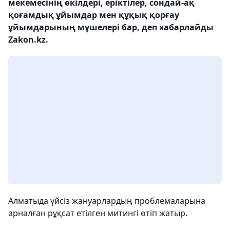
мекемесінің өкілдері, еріктілер, сондай-ақ
қоғамдық ұйымдар мен құқық қорғау
ұйымдарының мүшелері бар, деп хабарлайды
Zakon.kz.
Алматыда үйсіз жануарлардың проблемаларына
арналған рұқсат етілген митингі өтіп жатыр.