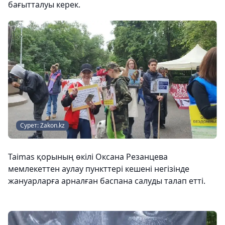
бағытталуы керек.
Сурет: Zakon.kz
Taimas қорының өкілі Оксана Резанцева
мемлекеттен аулау пункттері кешені негізінде
жануарларға арналған баспана салуды талап етті.