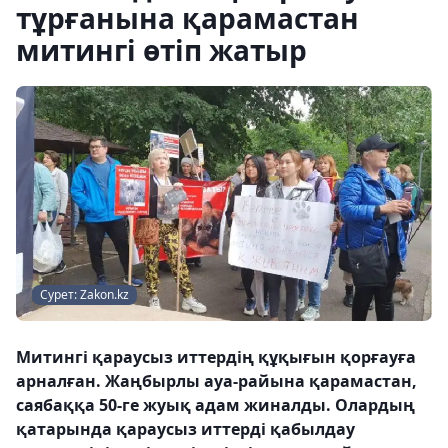
тұрғанына қарамастан
митингі өтіп жатыр
Сурет: Zakon.kz
Митингі қараусыз иттердің құқығын қорғауға
арналған. Жаңбырлы ауа-райына қарамастан,
саябаққа 50-ге жуық адам жиналды. Олардың
қатарында қараусыз иттерді қабылдау