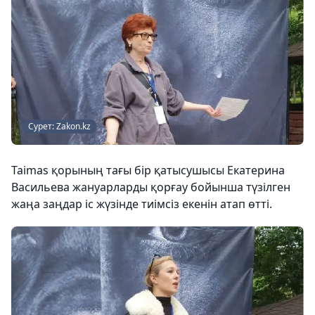
Сурет: Zakon.kz
Taimas қорының тағы бір қатысушысы Екатерина
Васильева жануарларды қорғау бойынша түзілген
жаңа заңдар іс жүзінде тиімсіз екенін атап өтті.