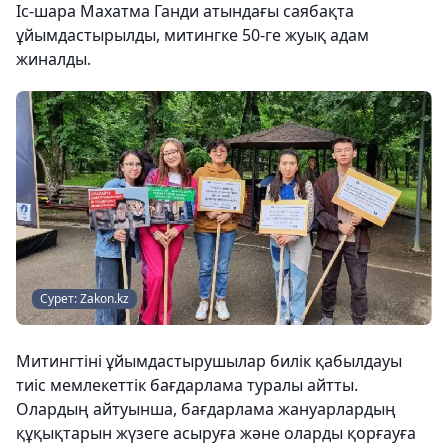
Іс-шара Махатма Ганди атындағы саябақта
ұйымдастырылды, митингке 50-ге жуық адам
жиналды.
Сурет: Zakon.kz
Митингтіні ұйымдастырушылар билік қабылдауы
тиіс мемлекеттік бағдарлама туралы айтты.
Олардың айтуынша, бағдарлама жануарлардың
құқықтарын жүзеге асыруға және оларды қорғауға