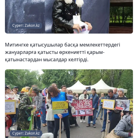
Сурет: Zakon.kz
Митингке қатысушылар басқа мемлекеттердегі
жануарларға қатысты өркениетті қарым-
қатынастардан мысалдар келтірді.
Сурет: Zakon.kz