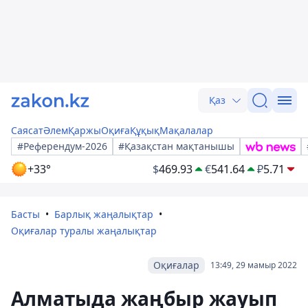
Қаз
Саясат
Әлем
Қаржы
Оқиға
Құқық
Мақалалар
#Референдум-2026
#Қазақстан мақтанышы
+33°
$
469.93
€
541.64
₽
5.71
Басты
Барлық жаңалықтар
Оқиғалар туралы жаңалықтар
Оқиғалар
13:49, 29 мамыр 2022
Алматыда жаңбыр жауып