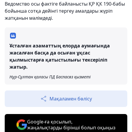
Ведомство осы фактіге байланысты ҚР ҚК 190-бабы
бойынша сотқа дейінгі тергеу амалдары жүріп
жатқанын мәлімдеді.
Ұсталған азаматтың елорда аумағында
жасалған басқа да осыған ұқсас
қылмыстарға қатыстылығы тексеріліп
жатыр.
Нұр-Сұлтан қаласы ПД Баспасөз қызметі
Мақаламен бөлісу
Google-ға қосылып,
жаңалықтарды бірінші болып оқыңыз