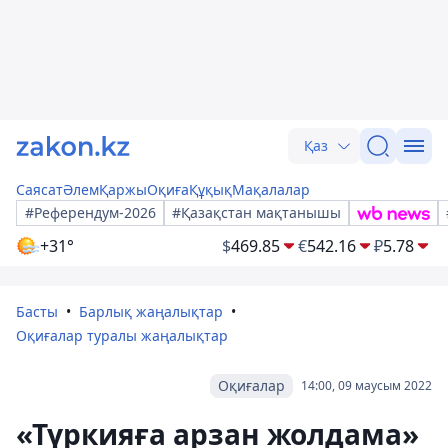
Қаз
Саясат
Әлем
Қаржы
Оқиға
Құқық
Мақалалар
#Референдум-2026
#Қазақстан мақтанышы
+31°
$
469.85
€
542.16
₽
5.78
Басты
Барлық жаңалықтар
Оқиғалар туралы жаңалықтар
Оқиғалар
14:00, 09 маусым 2022
«Түркияға арзан жолдама»