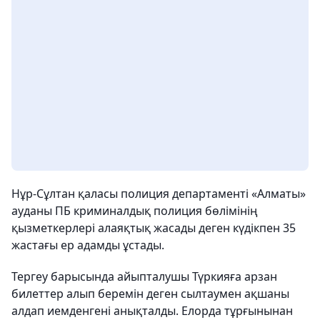
Нұр-Сұлтан қаласы полиция департаменті «Алматы»
ауданы ПБ криминалдық полиция бөлімінің
қызметкерлері алаяқтық жасады деген күдікпен 35
жастағы ер адамды ұстады.
Тергеу барысында айыпталушы Түркияға арзан
билеттер алып беремін деген сылтаумен ақшаны
алдап иемденгені анықталды. Елорда тұрғынынан