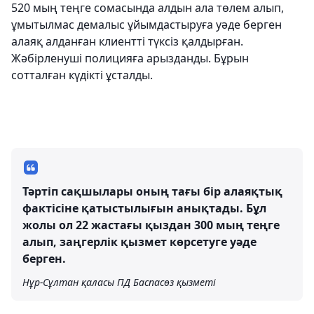
520 мың теңге сомасында алдын ала төлем алып,
ұмытылмас демалыс ұйымдастыруға уәде берген
алаяқ алданған клиентті түксіз қалдырған.
Жәбірленуші полицияға арызданды. Бұрын
сотталған күдікті ұсталды.
Тәртіп сақшылары оның тағы бір алаяқтық
фактісіне қатыстылығын анықтады. Бұл
жолы ол 22 жастағы қыздан 300 мың теңге
алып, заңгерлік қызмет көрсетуге уәде
берген.
Нұр-Сұлтан қаласы ПД Баспасөз қызметі