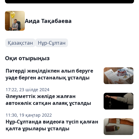
Аида Тақабаева
Қазақстан
Нұр-Сұлтан
Оқи отырыңыз
Пәтерді жеңілдікпен алып беруге
уәде берген астаналық ұсталды
17:22, 23 шілде 2024
Әлеуметтік желіде жалған
автокөлік сатқан алаяқ ұсталды
11:30, 19 қаңтар 2022
Нұр-Сұлтанда видеоға түсіп қалған
қалта ұрылары ұсталды