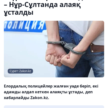
– Нұр-Сұлтанда алаяқ
ұсталды
Сурет: Zakon.kz
Елордалық полицейлер жалған уәде беріп, екі
адамды алдап кеткен алаяқты ұстады, деп
хабарлайды Zakon.kz.