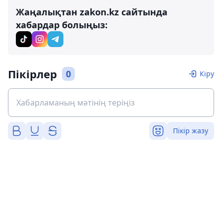
Жаңалықтан zakon.kz сайтында
хабардар болыңыз:
Пікірлер
0
Кіру
Пікір жазу