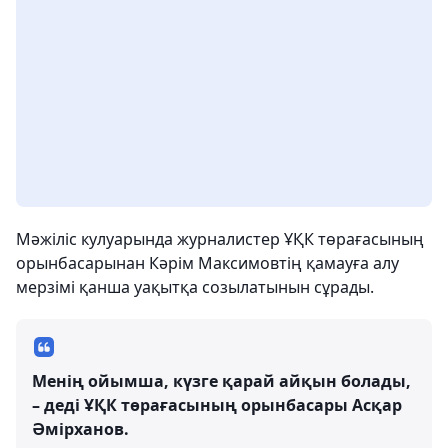
Мәжіліс кулуарында журналистер ҰҚК төрағасының
орынбасарынан Кәрім Максимовтің қамауға алу
мерзімі қанша уақытқа созылатынын сұрады.
Менің ойымша, күзге қарай айқын болады,
– деді ҰҚК төрағасының орынбасары Асқар
Әмірханов.