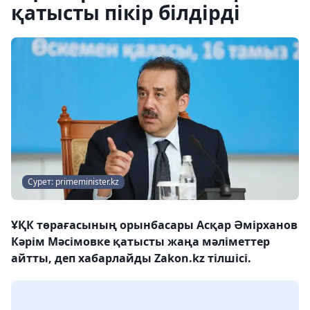
қатысты пікір білдірді
Сурет: primeminister.kz
ҰҚК төрағасының орынбасары Асқар Әмірханов
Кәрім Мәсімовке қатысты жаңа мәліметтер
айтты, деп хабарлайды Zakon.kz тілшісі.