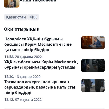
Қазақстан
ҰҚК
Оқи отырыңыз
Назарбаев ҰҚК-нің бұрынғы
басшысы Кәрім Мәсімовтің ісіне
қатысты пікір білдірді
11:58, 20 қараша 2022
ҰҚК экс-басшысы Кәрім Мәсімовтің
бұрынғы орынбасарлары ұсталды
15:30, 13 қаңтар 2022
Тоғжанов әскерге шақырылған
сарбаздардың қазасына қатысты
пікір білдірді
13:12, 07 маусым 2022