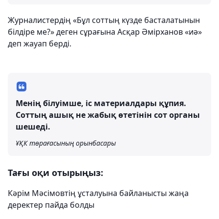
Журналистердің «Бұл соттың күзде басталатынын
білдіре ме?» деген сұрағына Асқар Әмірханов «иә»
деп жауап берді.
Менің білуімше, іс материалдары құпия.
Соттың ашық не жабық өтетінін сот органы
шешеді.
ҰҚК төрағасының орынбасары
Тағы оқи отырыңыз:
Кәрім Мәсімовтің ұсталуына байланысты жаңа
деректер пайда болды