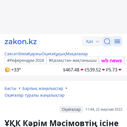
Қаз
Саясат
Әлем
Қаржы
Оқиға
Құқық
Мақалалар
#Референдум-2026
#Қазақстан мақтанышы
+33°
$
467.48
€
539.52
₽
5.73
Басты
Барлық жаңалықтар
Оқиғалар туралы жаңалықтар
Оқиғалар
11:44, 22 маусым 2022
ҰҚК Кәрім Мәсімовтің ісіне