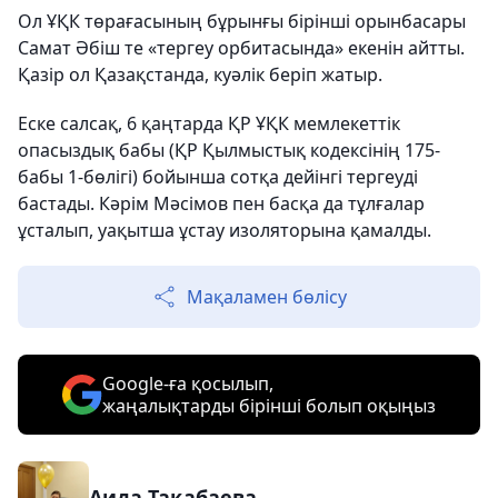
Ол ҰҚК төрағасының бұрынғы бірінші орынбасары
Самат Әбіш те «тергеу орбитасында» екенін айтты.
Қазір ол Қазақстанда, куәлік беріп жатыр.
Еске салсақ, 6 қаңтарда ҚР ҰҚК мемлекеттік
опасыздық бабы (ҚР Қылмыстық кодексінің 175-
бабы 1-бөлігі) бойынша сотқа дейінгі тергеуді
бастады. Кәрім Мәсімов пен басқа да тұлғалар
ұсталып, уақытша ұстау изоляторына қамалды.
Мақаламен бөлісу
Google-ға қосылып,
жаңалықтарды бірінші болып оқыңыз
Аида Тақабаева