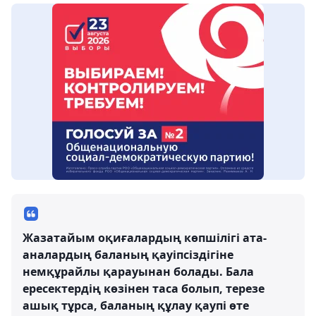
Жазатайым оқиғалардың көпшілігі ата-
аналардың баланың қауіпсіздігіне
немқұрайлы қарауынан болады. Бала
ересектердің көзінен таса болып, терезе
ашық тұрса, баланың құлау қаупі өте