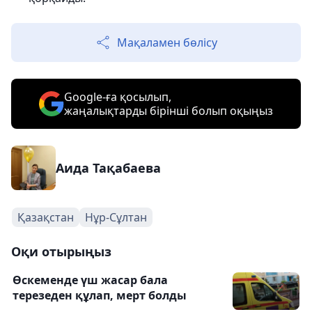
Мақаламен бөлісу
Google-ға қосылып,
жаңалықтарды бірінші болып оқыңыз
Аида Тақабаева
Қазақстан
Нұр-Сұлтан
Оқи отырыңыз
Өскеменде үш жасар бала
терезеден құлап, мерт болды