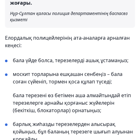
жоғары.
Нұр-Сұлтан қаласы полиция департаментінің баспасөз
қызметі
Елордалық полицейлерінің ата-аналарға арналған
кеңесі:
бала үйде болса, терезелерді ашық ұстамаңыз;
москит торларына ешқашан сенбеңіз – бала
соған сүйеніп, тормен қоса құлап түседі;
бала терезені өз бетімен аша алмайтындай етіп
терезелерге арнайы қорғаныс жүйелерін
(бекіткіш, блокаторлар) орнатыңыз;
барлық жиһазды терезелерден алысырақ
қойыңыз, бұл баланың терезеге шығып алуынан
қорқайды.