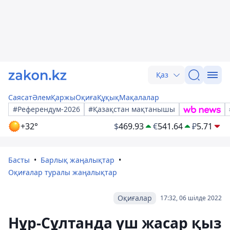
Қаз
Саясат
Әлем
Қаржы
Оқиға
Құқық
Мақалалар
#Референдум-2026
#Қазақстан мақтанышы
+32°
$
469.93
€
541.64
₽
5.71
Басты
Барлық жаңалықтар
Оқиғалар туралы жаңалықтар
Оқиғалар
17:32, 06 шілде 2022
Нұр-Сұлтанда үш жасар қыз