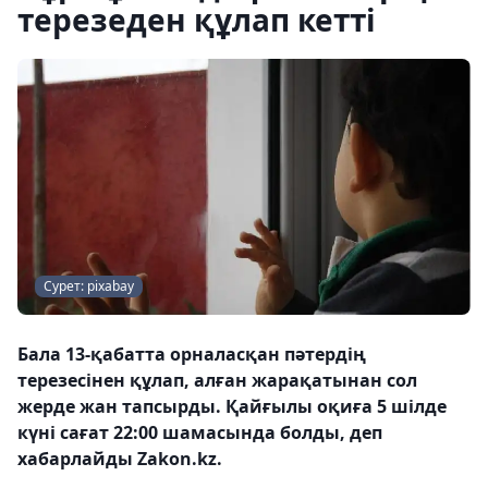
терезеден құлап кетті
Сурет: pixabay
Бала 13-қабатта орналасқан пәтердің
терезесінен құлап, алған жарақатынан сол
жерде жан тапсырды. Қайғылы оқиға 5 шілде
күні сағат 22:00 шамасында болды, деп
хабарлайды Zakon.kz.