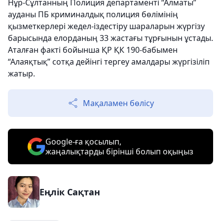
Нұр-Сұлтанның Полиция департаменті “Алматы”
ауданы ПБ криминалдық полиция бөлімінің
қызметкерлері жедел-іздестіру шараларын жүргізу
барысында елорданың 33 жастағы тұрғынын ұстады.
Аталған факті бойынша ҚР ҚК 190-бабымен
“Алаяқтық” сотқа дейінгі тергеу амалдары жүргізіліп
жатыр.
Мақаламен бөлісу
Google-ға қосылып,
жаңалықтарды бірінші болып оқыңыз
Еңлік Сақтан