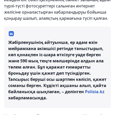
түрлі-түсті фотосуреттері салынған интернет
желісіне орналастырған хабарландыруы бойынша
қоңырау шалып, алаяқтың қармағына түсіп қалған.
Жәбірленушінің айтуынша, ер адам өзін
мейрамхана әкімшісі ретінде таныстырып,
көп қонақпен іс-шара өткізуге уәде берген
және 590 мың теңге мөлшерінде алдын ала
төлем алған. Бұл қаражат ғимаратты
броньдау үшін қажет деп түсіндірген.
Тапсырыс беруші осы шартпен келісіп, қажет
соманы берген. Күдікті ақшаны алып, қайта
байланысқа шықпаған, – делінген
Polisia.kz
хабарламасында.