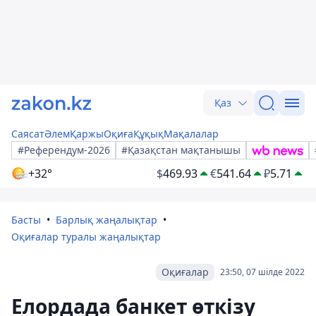
Қаз
Саясат
Әлем
Қаржы
Оқиға
Құқық
Мақалалар
#Референдум-2026
#Қазақстан мақтанышы
+32°
$
469.93
€
541.64
₽
5.71
Басты
Барлық жаңалықтар
Оқиғалар туралы жаңалықтар
Оқиғалар
23:50, 07 шілде 2022
Елордада банкет өткізу