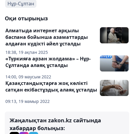
Нұр-Сұлтан
Оқи отырыңыз
Алматыда интернет арқылы
баспана бойынша азаматтарды
алдаған күдікті әйел ұсталды
18:38, 19 ақпан 2025
«Түркияға арзан жолдама» – Нұр-
Сұлтанда алаяқ ұсталды
14:00, 09 маусым 2022
Қазақстандықтарға жоқ көлікті
сатқан екібастұздық алаяқ ұсталды
09:13, 19 мамыр 2022
Жаңалықтан zakon.kz сайтында
хабардар болыңыз: