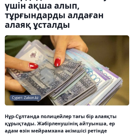
үшін ақша алып,
тұрғындарды алдаған
алаяқ ұсталды
Сурет: Zakon.kz
Нұр-Сұлтанда полицейлер тағы бір алаяқты
құрықтады. Жәбірленушінің айтуынша, ер
адам өзін мейрамхана әкімшісі ретінде