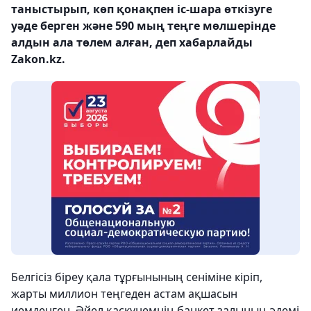
таныстырып, көп қонақпен іс-шара өткізуге
уәде берген және 590 мың теңге мөлшерінде
алдын ала төлем алған, деп хабарлайды
Zakon.kz.
Белгісіз біреу қала тұрғынының сеніміне кіріп,
жарты миллион теңгеден астам ақшасын
иемденген. Әйел қаскүнемнің банкет залының әдемі