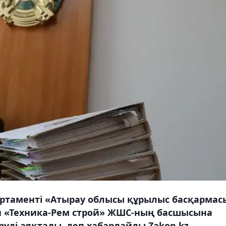
ртаменті «Атырау облысы құрылыс басқармас
 «Техника-Рем строй» ЖШС-ның басшысына
руді аяқтады, деп хабарлайды Zakon.kz.