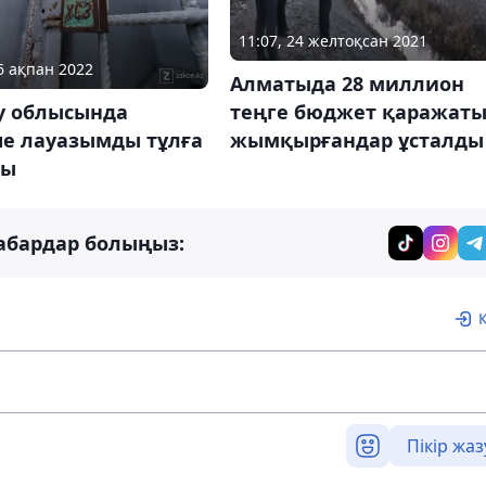
11:07, 24 желтоқсан 2021
16 ақпан 2022
Алматыда 28 миллион
теңге бюджет қаражат
у облысында
жымқырғандар ұсталды
ше лауазымды тұлға
ды
абардар болыңыз:
Пікір жаз