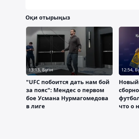
Оқи отырыңыз
13:13, Бүгін
12:54, Б
"UFC побоится дать нам бой
Новый
за пояс": Мендес о первом
сборно
бое Усмана Нурмагомедова
футбол
в лиге
что о 