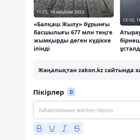
11:15, 16 маусым 2023
13:10, 
«Балқаш Жылу» бұрынғы
басшылығы 677 млн теңге
Атыра
жымқырды деген күдікке
бірне
ілінді
ұстал
Жаңалықтан zakon.kz сайтында х
Пікірлер
0