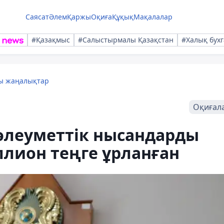
Саясат
Әлем
Қаржы
Оқиға
Құқық
Мақалалар
#Қазақмыс
#Салыстырмалы Қазақстан
#Халық бухг
лы жаңалықтар
Оқиғал
әлеуметтік нысандарды
ллион теңге ұрланған