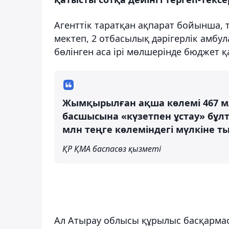
Агенттік таратқан ақпарат бойынша, 
мектеп, 2 отбасылық дәрігерлік амбу
бөлінген аса ірі мөлшерінде бюджет 
Жымқырылған ақша көлемі 467 м
басшысына «күзетпен ұстау» бұлт
млн теңге көлеміндегі мүлкіне 
ҚР ҚМА баспасөз қызметі
Ал Атырау облысы құрылыс басқарм