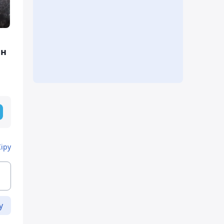
ын
Кіру
у