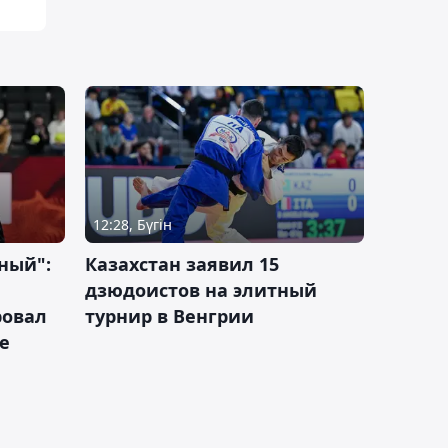
12:28, Бүгін
ный":
Казахстан заявил 15
дзюдоистов на элитный
ровал
турнир в Венгрии
е