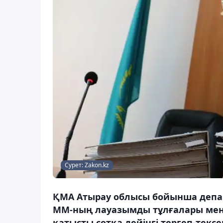
Сурет: Zakon.kz
ҚМА Атырау облысы бойынша депа
ММ-ның лауазымды тұлғалары мен
қатысты сотқа дейінгі тергеп-тексе