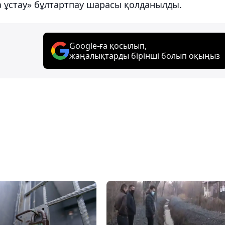
а ұстау» бұлтартпау шарасы қолданылды.
Google-ға қосылып,
жаңалықтарды бірінші болып оқыңыз