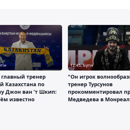
үгін
12:45, Бүгін
 главный тренер
"Он игрок волнообраз
й Казахстана по
тренер Турсунов
у Джон ван ’т Шкип:
прокомментировал п
нём известно
Медведева в Монреал