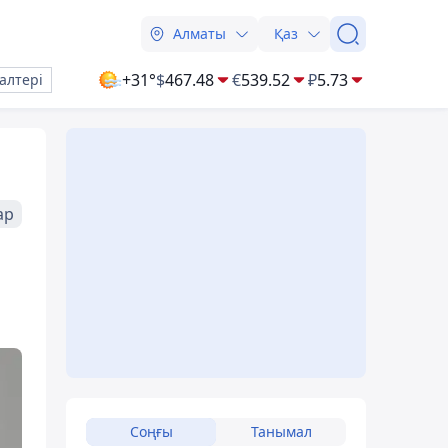
Алматы
Қаз
+31°
$
467.48
€
539.52
₽
5.73
алтері
ар
Соңғы
Танымал