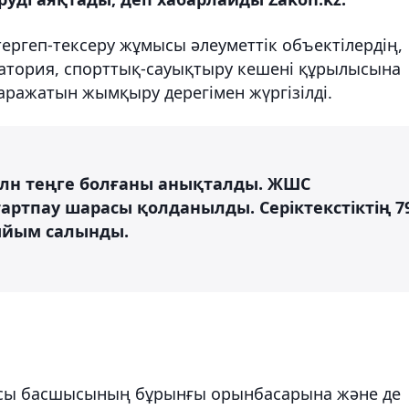
тергеп-тексеру жұмысы әлеуметтік объектілердің,
латория, спорттық-сауықтыру кешені құрылысына
қаражатын жымқыру дерегімен жүргізілді.
лн теңге болғаны анықталды. ЖШС
артпау шарасы қолданылды. Серіктекстіктің 7
тыйым салынды.
асы басшысының бұрынғы орынбасарына және де