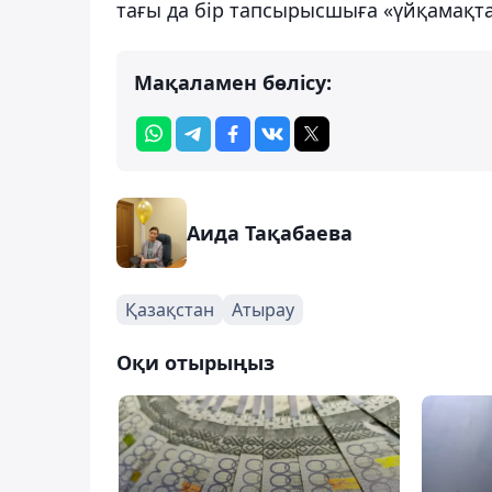
тағы да бір тапсырысшыға «үйқамақт
Мақаламен бөлісу:
Аида Тақабаева
Қазақстан
Атырау
Оқи отырыңыз