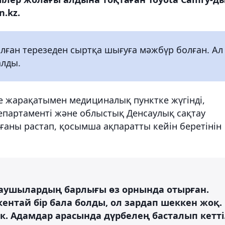
.kz.
лған терезеден сыртқа шығуға мәжбүр болған. Ал
лды.
не жарақатымен медициналық пунктке жүгінді,
департаменті және облыстық Денсаулық сақтау
ғаны растап, қосымша ақпаратты кейін беретінін
лаушылардың барлығы өз орнында отырған.
кентай бір бала болды, ол зардап шеккен жоқ.
. Адамдар арасында дүрбелең басталып кетті