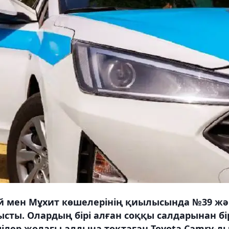
ей мен Мұхит көшелерінің қиылысында №39 ж
ысты. Олардың бірі алған соққы салдарынан бі
ілер жолағы алдына тоқтаған Toyota Camry-д