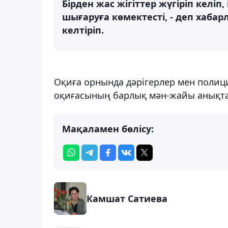
Бірден жас жігіттер жүгіріп келі
шығаруға көмектесті, - деп хабар
келтіріп.
Оқиға орнында дәрігерлер мен полици
оқиғасының барлық мән-жайы анықтал
Мақаламен бөлісу:
Камшат Сатиева