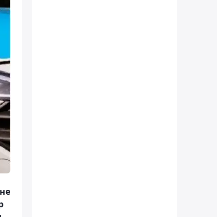
әне
р
ы