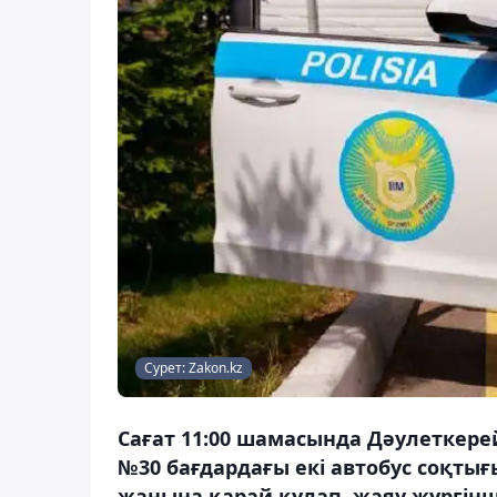
Сурет: Zakon.kz
Сағат 11:00 шамасында Дәулеткер
№30 бағдардағы екі автобус соқтығ
жанына қарай құлап, жаяу жүргінш