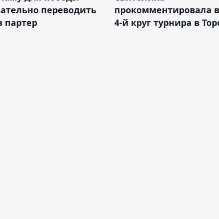
зательно переводить
прокомментировала в
в партер
4-й круг турнира в То