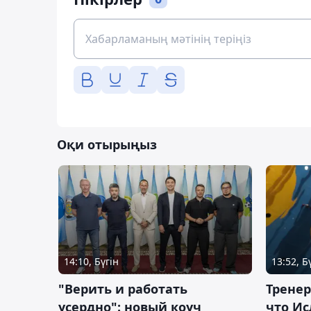
Оқи отырыңыз
14:10, Бүгін
13:52, Б
"Верить и работать
Тренер
усердно": новый коуч
что Ис