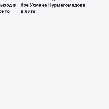
ыход в
бое Усмана Нурмагомедова
ронто
в лиге