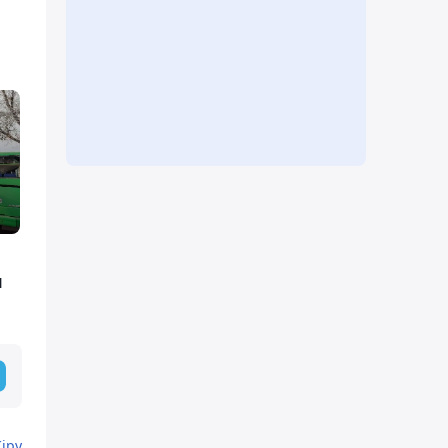
п
Кіру