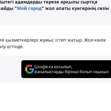
п, іштегі адамдарды терезе арқылы сыртқа
лайды "
Мой город
" жол апаты куәгерінің сөзін
я қызметкерлері жұмыс істеп жатыр. Жол-көлік
у үстінде.
Google-ға қосылып,
жаңалықтарды бірінші болып оқыңыз