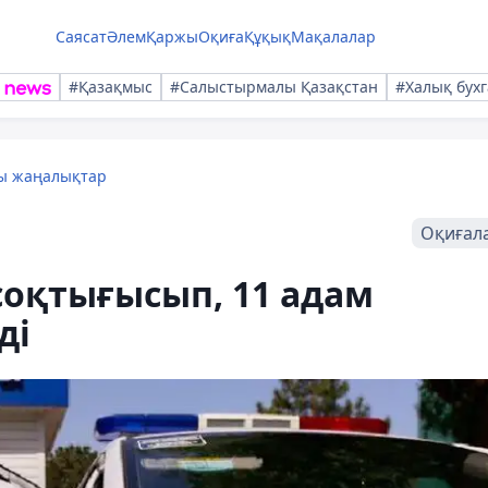
Саясат
Әлем
Қаржы
Оқиға
Құқық
Мақалалар
#Қазақмыс
#Салыстырмалы Қазақстан
#Халық бухг
лы жаңалықтар
Оқиғал
 соқтығысып, 11 адам
ді