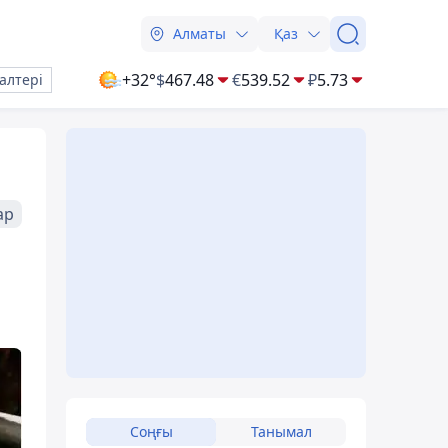
Алматы
Қаз
+32°
$
467.48
€
539.52
₽
5.73
алтері
ар
Соңғы
Танымал