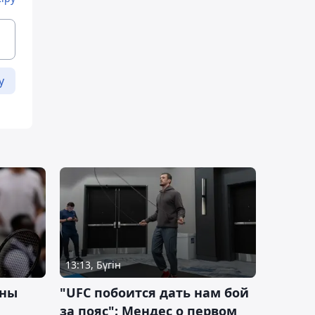
у
13:13, Бүгін
ины
"UFC побоится дать нам бой
за пояс": Мендес о первом