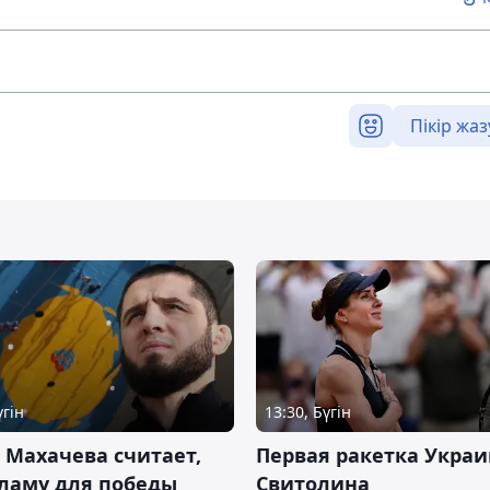
Пікір жаз
үгін
13:30, Бүгін
 Махачева считает,
Первая ракетка Укра
ламу для победы
Свитолина