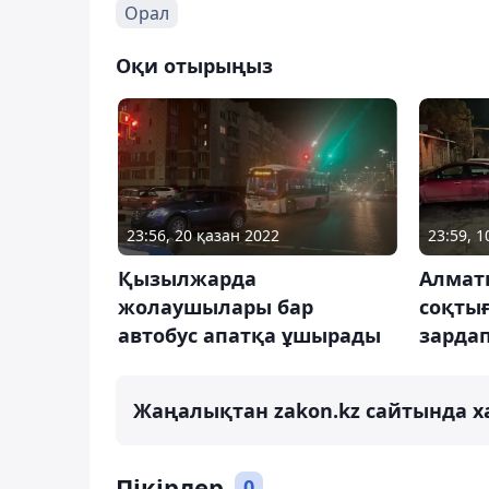
Орал
Оқи отырыңыз
23:56, 20 қазан 2022
23:59, 
Қызылжарда
Алматы
жолаушылары бар
соқтығ
автобус апатқа ұшырады
зардап
Жаңалықтан zakon.kz сайтында х
Пікірлер
0