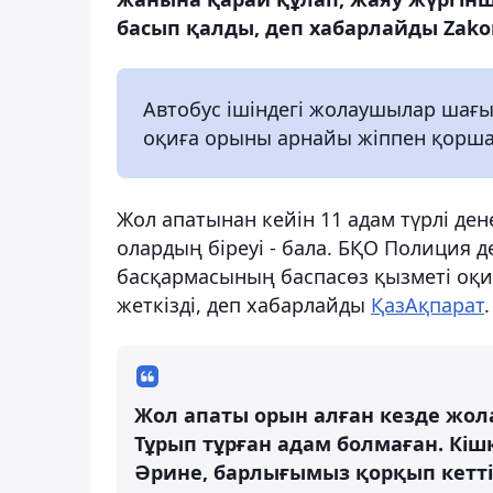
басып қалды, деп хабарлайды Zakon
Автобус ішіндегі жолаушылар шағы
оқиға орыны арнайы жіппен қорша
Жол апатынан кейін 11 адам түрлі де
олардың біреуі - бала. БҚО Полиция 
басқармасының баспасөз қызметі оқи
жеткізді, деп хабарлайды
ҚазАқпарат
.
Жол апаты орын алған кезде жо
Тұрып тұрған адам болмаған. Кіш
Әрине, барлығымыз қорқып кеттік