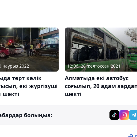
10 наурыз 2022
12:06, 28 желтоқсан 2021
да төрт көлік
Алматыда екі автобус
ысып, екі жүргізуші
соғылып, 20 адам зарда
 шекті
шекті
абардар болыңыз: