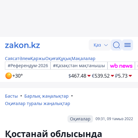
Қаз
Саясат
Әлем
Қаржы
Оқиға
Құқық
Мақалалар
#Референдум-2026
#Қазақстан мақтанышы
+30°
$
467.48
€
539.52
₽
5.73
Басты
Барлық жаңалықтар
Оқиғалар туралы жаңалықтар
Оқиғалар
09:31, 09 тамыз 2022
Қостанай облысында