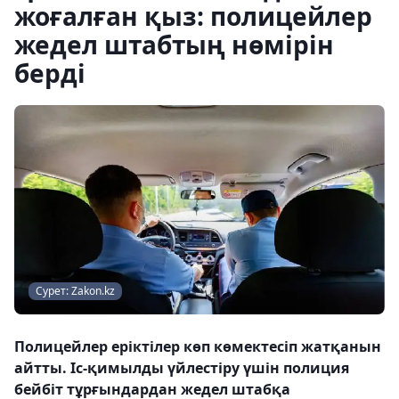
жоғалған қыз: полицейлер
жедел штабтың нөмірін
берді
Сурет: Zakon.kz
Полицейлер еріктілер көп көмектесіп жатқанын
айтты. Іс-қимылды үйлестіру үшін полиция
бейбіт тұрғындардан жедел штабқа