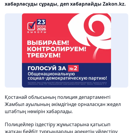
хабарласуды сұрады, деп хабарлайды Zakon.kz.
Қостанай облысының полиция департаменті
Жамбыл ауылының әкімдігінде орналасқан жедел
штабтың нөмірін хабарлады.
Полицейлер іздестіру жұмыстарына қатысып
жатқан бейбіт тұрғындардың әрекетін үйлестіру