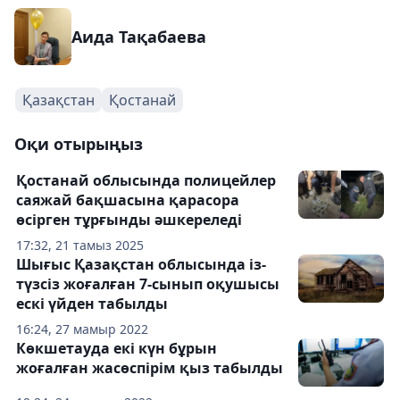
Аида Тақабаева
Қазақстан
Қостанай
Оқи отырыңыз
Қостанай облысында полицейлер
саяжай бақшасына қарасора
өсірген тұрғынды әшкереледі
17:32, 21 тамыз 2025
Шығыс Қазақстан облысында із-
түзсіз жоғалған 7-сынып оқушысы
ескі үйден табылды
16:24, 27 мамыр 2022
Көкшетауда екі күн бұрын
жоғалған жасөспірім қыз табылды