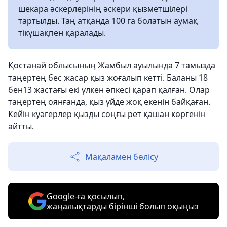
шекара әскерлерінің әскери қызметшілері
тартылды. Таң атқанда 100 га болатын аумақ
тікұшақпен қаралады.
Қостанай облысының Жамбыл ауылында 7 тамызда
таңертең бес жасар қыз жоғалып кетті. Баланы 18
бен13 жастағы екі үлкен әпкесі қарап қалған. Олар
таңертең оянғанда, қыз үйде жоқ екенін байқаған.
Кейін куәгерлер қызды соңғы рет қашан көргенін
айтты.
Мақаламен бөлісу
Google-ға қосылып,
жаңалықтарды бірінші болып оқыңыз