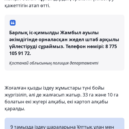
қажеттігін атап өтті.
Барлық іс-қимылды Жамбыл ауылы
әкімдігінде орналасқан жедел штаб арқылы
үйлестіруді сұраймыз. Телефон нөмірі: 8 775
105 91 72.
Қостанай облысының полиция департаменті
Жоғалған қызды іздеу жұмыстары түні бойы
жүргізіліп, әлі де жалғасып жатыр. 33 га және 10 га
болатын екі жүгері алқабы, екі картоп алқабы
қаралды.
9 тамызда іздеу шараларына Ұлттық ұлан мен