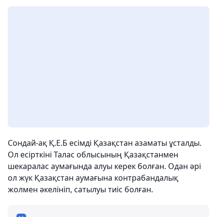
Сондай-ақ Қ.Е.Б есімді Қазақстан азаматы ұсталды.
Ол есірткіні Талас облысының Қазақстанмен
шекаралас аумағында алуы керек болған. Одан әрі
ол жүк Қазақстан аумағына контрабандалық
жолмен әкелініп, сатылуы тиіс болған.