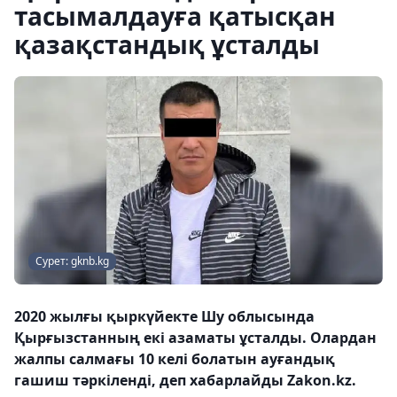
тасымалдауға қатысқан
қазақстандық ұсталды
Сурет: gknb.kg
2020 жылғы қыркүйекте Шу облысында
Қырғызстанның екі азаматы ұсталды. Олардан
жалпы салмағы 10 келі болатын ауғандық
гашиш тәркіленді, деп хабарлайды Zakon.kz.