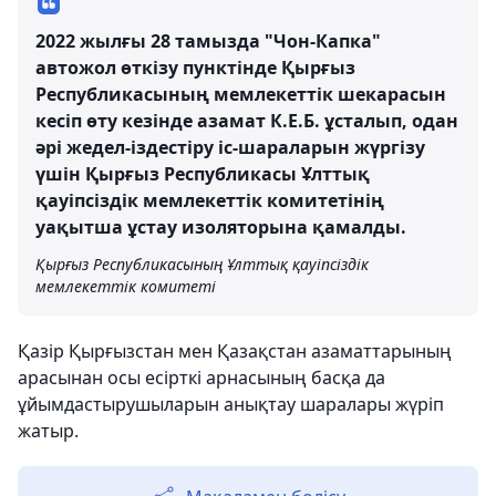
2022 жылғы 28 тамызда "Чон-Капка"
автожол өткізу пунктінде Қырғыз
Республикасының мемлекеттік шекарасын
кесіп өту кезінде азамат К.Е.Б. ұсталып, одан
әрі жедел-іздестіру іс-шараларын жүргізу
үшін Қырғыз Республикасы Ұлттық
қауіпсіздік мемлекеттік комитетінің
уақытша ұстау изоляторына қамалды.
Қырғыз Республикасының Ұлттық қауіпсіздік
мемлекеттік комитеті
Қазір Қырғызстан мен Қазақстан азаматтарының
арасынан осы есірткі арнасының басқа да
ұйымдастырушыларын анықтау шаралары жүріп
жатыр.