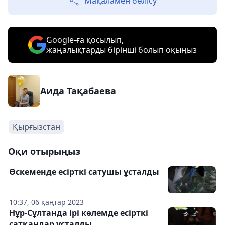
Мақаламен бөлісу
Google-ға қосылып,
жаңалықтарды бірінші болып оқыңыз
Аида Тақабаева
Қырғызстан
Оқи отырыңыз
Өскеменде есірткі сатушы ұсталды
10:37, 06 қаңтар 2023
Нұр-Сұлтанда ірі көлемде есірткі
сатқандар ұсталды