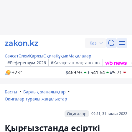
Қаз
Саясат
Әлем
Қаржы
Оқиға
Құқық
Мақалалар
#Референдум-2026
#Қазақстан мақтанышы
+23°
$
469.93
€
541.64
₽
5.71
Басты
Барлық жаңалықтар
Оқиғалар туралы жаңалықтар
Оқиғалар
09:51, 31 тамыз 2022
Қырғызстанда есірткі