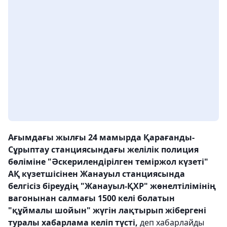
Ағымдағы жылғы 24 мамырда Қарағанды-
Сұрыптау станциясындағы желілік полиция
бөліміне "Әскерилендірілген теміржол күзеті"
АҚ күзетшісінен Жанауыл станциясында
белгісіз біреудің "Жанауыл-ҚХР" жөнелтілімінің
вагонынан салмағы 1500 келі болатын
"құймалы шойын" жүгін лақтырып жібергені
туралы хабарлама келіп түсті,
деп хабарлайды