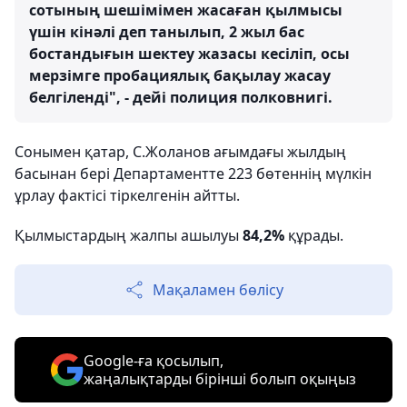
сотының шешімімен жасаған қылмысы
үшін кінәлі деп танылып, 2 жыл бас
бостандығын шектеу жазасы кесіліп, осы
мерзімге пробациялық бақылау жасау
белгіленді", - дейі полиция полковнигі.
Сонымен қатар, С.Жоланов ағымдағы жылдың
басынан бері Департаментте 223 бөтеннің мүлкін
ұрлау фактісі тіркелгенін айтты.
Қылмыстардың жалпы ашылуы
84,2%
құрады.
Мақаламен бөлісу
Google-ға қосылып,
жаңалықтарды бірінші болып оқыңыз