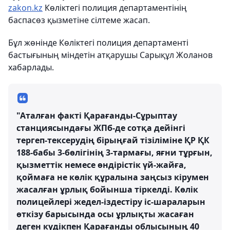
zakon.kz
Көліктегі полиция департаментінің
баспасөз қызметіне сілтеме жасап.
Бұл жөнінде Көліктегі полиция департаменті
бастығының міндетін атқарушы Сарықұл Жоланов
хабарлады.
"Аталған факті Қарағанды-Сұрыптау
станциясындағы ЖПб-де сотқа дейінгі
тергеп-тексерудің бірыңғай тізіліміне ҚР ҚК
188-бабы 3-бөлігінің 3-тармағы, яғни тұрғын,
қызметтiк немесе өндiрiстiк үй-жайға,
қоймаға не көлік құралына заңсыз кiрумен
жасалған ұрлық бойынша тіркелді. Көлік
полицейлері жедел-іздестіру іс-шараларын
өткізу барысында осы ұрлықты жасаған
деген күдікпен Қарағанды облысының 40