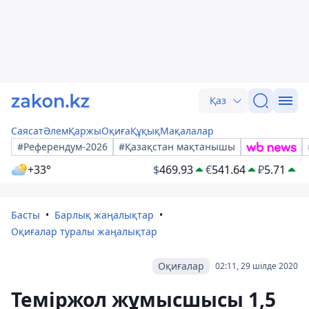
Қаз
Саясат
Әлем
Қаржы
Оқиға
Құқық
Мақалалар
#Референдум-2026
#Қазақстан мақтанышы
+33°
$
469.93
€
541.64
₽
5.71
Басты
Барлық жаңалықтар
Оқиғалар туралы жаңалықтар
Оқиғалар
02:11, 29 шілде 2020
Теміржол жұмысшысы 1,5