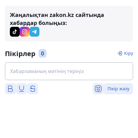
Жаңалықтан zakon.kz сайтында
хабардар болыңыз:
Пікірлер
0
Кіру
Пікір жазу