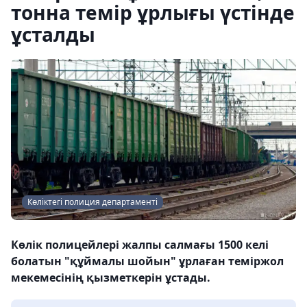
тонна темір ұрлығы үстінде
ұсталды
Көліктегі полиция департаменті
Көлік полицейлері жалпы салмағы 1500 келі
болатын "құймалы шойын" ұрлаған теміржол
мекемесінің қызметкерін ұстады.