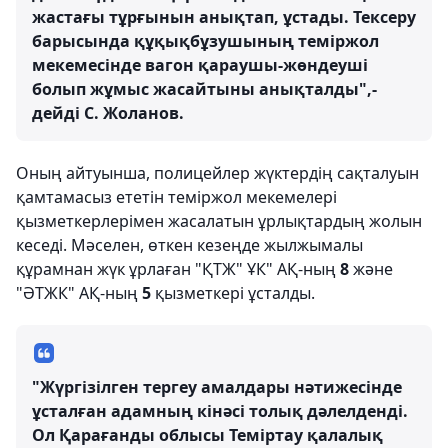
жастағы тұрғынын анықтап, ұстады. Тексеру
барысында құқықбұзушының теміржол
мекемесінде вагон қараушы-жөндеуші
болып жұмыс жасайтыны анықталды",-
дейді С. Жоланов.
Оның айтуынша, полицейлер жүктердің сақталуын
қамтамасыз ететін теміржол мекемелері
қызметкерлерімен жасалатын ұрлықтардың жолын
кеседі. Мәселен, өткен кезеңде жылжымалы
құрамнан жүк ұрлаған "ҚТЖ" ҰК" АҚ-ның
8
және
"ӘТЖК" АҚ-ның
5
қызметкері ұсталды.
"Жүргізілген тергеу амалдары нәтижесінде
ұсталған адамның кінәсі толық дәлелденді.
Ол Қарағанды облысы Теміртау қалалық