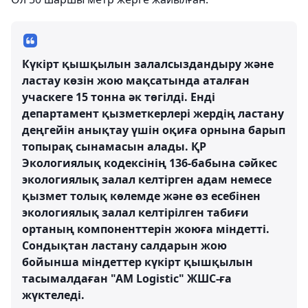
Күкірт қышқылын залалсыздандыру және
ластау көзін жою мақсатында аталған
учаскеге 15 тонна әк төгілді. Енді
департамент қызметкерлері жердің ластану
деңгейін анықтау үшін оқиға орнына барып
топырақ сынамасын алады. ҚР
Экологиялық кодексінің 136-бабына сәйкес
экологиялық залал келтірген адам немесе
қызмет толық көлемде және өз есебінен
экологиялық залал келтірілген табиғи
ортаның компоненттерін жоюға міндетті.
Сондықтан ластану салдарын жою
бойынша міндеттер күкірт қышқылын
тасымалдаған "АМ Logistic" ЖШС-ға
жүктеледі.