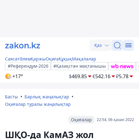
Қаз
Саясат
Әлем
Қаржы
Оқиға
Құқық
Мақалалар
#Референдум-2026
#Қазақстан мақтанышы
+17°
$
469.85
€
542.16
₽
5.78
Басты
Барлық жаңалықтар
Оқиғалар туралы жаңалықтар
Оқиғалар
22:54, 06 қазан 2022
ШҚО-да КамАЗ жол