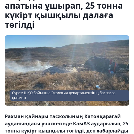
апатына ұшырап, 25 тонна
күкірт қышқылы далаға
төгілді
Сурет: ШҚО бойынша Экология департаментінің баспасөз
қызметі
Рахман қайнары тасжолының Катонқарағай
ауданындағы учаскесінде КамАЗ аударылып, 25
тонна күкірт қышқылы төгілді, деп хабарлайды