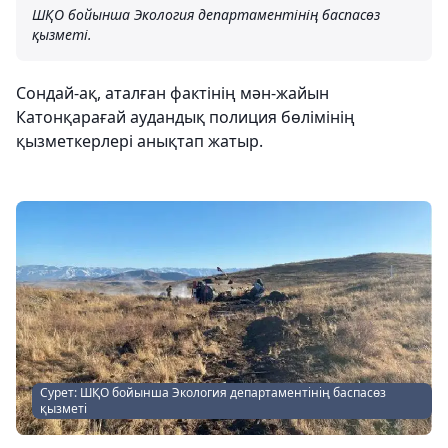
ШҚО бойынша Экология департаментінің баспасөз
қызметі.
Сондай-ақ, аталған фактінің мән-жайын
Катонқарағай аудандық полиция бөлімінің
қызметкерлері анықтап жатыр.
Сурет: ШҚО бойынша Экология департаментінің баспасөз
қызметі