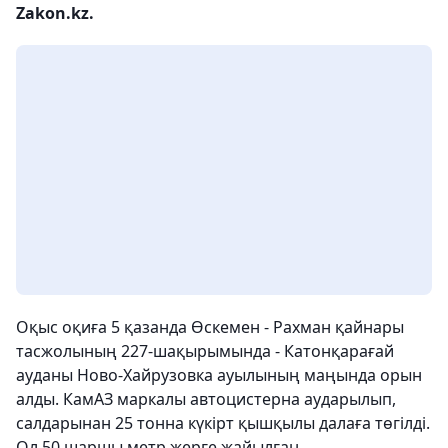
Zakon.kz.
Оқыс оқиға 5 қазанда Өскемен - Рахман қайнары
тасжолының 227-шақырымында - Катонқарағай
ауданы Ново-Хайрузовка ауылының маңында орын
алды. КамАЗ маркалы автоцистерна аударылып,
салдарынан 25 тонна күкірт қышқылы далаға төгілді.
Ол 50 шаршы метр жерге жайылған.