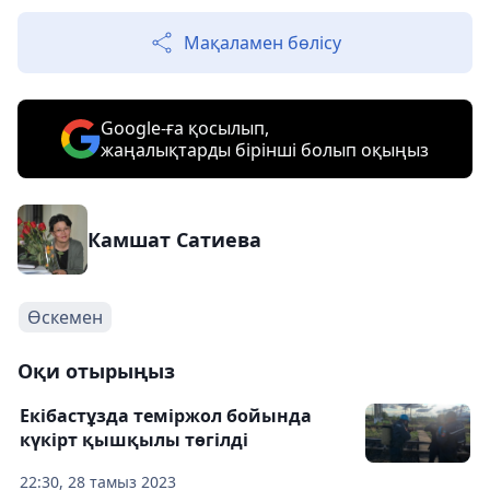
Мақаламен бөлісу
Google-ға қосылып,
жаңалықтарды бірінші болып оқыңыз
Камшат Сатиева
Өскемен
Оқи отырыңыз
Екібастұзда теміржол бойында
күкірт қышқылы төгілді
22:30, 28 тамыз 2023