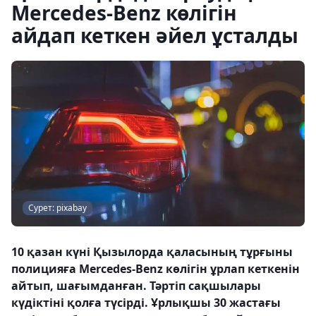
Mercedes-Benz көлігін
айдап кеткен әйел ұсталды
Сурет: pixabay
10 қазан күні Қызылорда қаласының тұрғыны
полицияға Mercedes-Benz көлігін ұрлап кеткенін
айтып, шағымданған. Тәртіп сақшылары
күдіктіні қолға түсірді. Ұрлықшы 30 жастағы