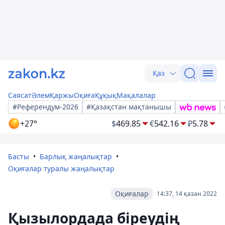
Қаз
Саясат
Әлем
Қаржы
Оқиға
Құқық
Мақалалар
#Референдум-2026
#Қазақстан мақтанышы
+27°
$
469.85
€
542.16
₽
5.78
Басты
Барлық жаңалықтар
Оқиғалар туралы жаңалықтар
Оқиғалар
14:37, 14 қазан 2022
Қызылордада біреудің