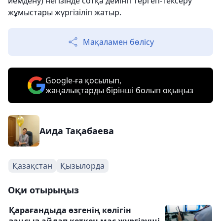
иемдену) негізінде сотқа дейінгі тергеп-тексеру
жұмыстары жүргізіліп жатыр.
Мақаламен бөлісу
Google-ға қосылып,
жаңалықтарды бірінші болып оқыңыз
Аида Тақабаева
Қазақстан
Қызылорда
Оқи отырыңыз
Қарағандыда өзгенің көлігін
заңсыз айдап кеткен мас жүргізуші