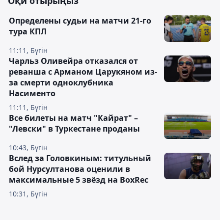
Оқи отырыңыз
Определены судьи на матчи 21-го
тура КПЛ
11:11, Бүгін
Чарльз Оливейра отказался от
реванша с Арманом Царукяном из-
за смерти одноклубника
Насименто
11:11, Бүгін
Все билеты на матч "Кайрат" –
"Левски" в Туркестане проданы
10:43, Бүгін
Вслед за Головкиным: титульный
бой Нурсултанова оценили в
максимальные 5 звёзд на BoxRec
10:31, Бүгін