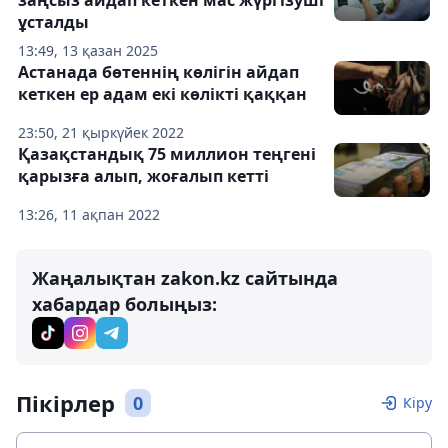
ұсталды
13:49, 13 қазан 2025
Астанада бөтеннің көлігін айдап
кеткен ер адам екі көлікті қаққан
23:50, 21 қыркүйек 2022
Қазақстандық 75 миллион теңгені
қарызға ​алып, жоғалып кетті
13:26, 11 ақпан 2022
Жаңалықтан zakon.kz сайтында
хабардар болыңыз:
Пікірлер
0
Кіру