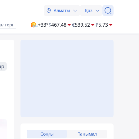
Алматы
Қаз
+33°
$
467.48
€
539.52
₽
5.73
алтері
ар
Соңғы
Танымал