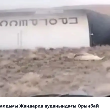
ң қалдығы Жаңаарқа ауданындағы Орынбай