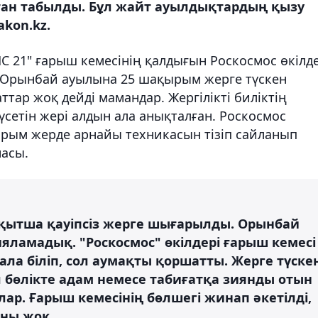
н табылды. Бұл жайт ауылдықтардың қызу
akon.kz.
С 21" ғарыш кемесінің қалдығын Роскосмос өкілде
ы Орынбай ауылына 25 шақырым жерге түскен
тар жоқ дейді мамандар. Жергілікті биліктің
түсетін жері алдын ала анықталған. Роскосмос
рым жерде арнайы техникасын тізіп сайланып
асы.
қытша қауіпсіз жерге шығарылды. Орынбай
ламадық. "Роскосмос" өкілдері ғарыш кемесі
а біліп, сол аумақты қоршатты. Жерге түске
 бөлікте адам немесе табиғатқа зиянды отын
ар. Ғарыш кемесінің бөлшегі жинап әкетілді,
ны жоқ.