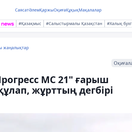
Саясат
Әлем
Қаржы
Оқиға
Құқық
Мақалалар
#Қазақмыс
#Салыстырмалы Қазақстан
#Халық бухг
лы жаңалықтар
Оқиғал
рогресс МС 21" ғарыш
құлап, жұрттың дегбірі