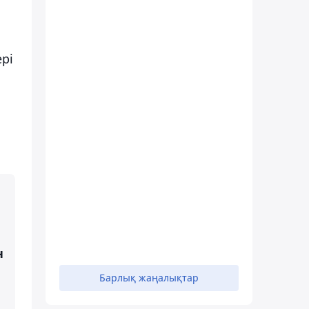
рі
н
Барлық жаңалықтар