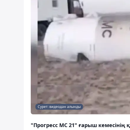
Сурет: видеодан алынды
"Прогресс МС 21" ғарыш кемесіні