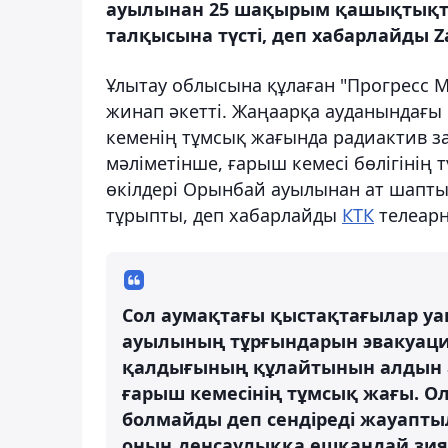
ауылынан 25 шақырым қашықтықта
талқысына түсті, деп хабарлайды Z
Ұлытау облысына құлаған "Прогресс М
жинап әкетті. Жаңаарқа ауданындағ
кеменің тұмсық жағында радиактив зат
мәліметінше, ғарыш кемесі бөлігінің 
өкілдері Орынбай ауылынан ат шапты
тұрыпты, деп хабарлайды
КТК
телеарн
Сол аумақтағы қыстақтағылар уа
ауылының тұрғындарын эвакуация
қалдығының құлайтынын алдын ал
ғарыш кемесінің тұмсық жағы. Ол
болмайды деп сендіреді жауаптыл
оның денсаулыққа ешқандай зия