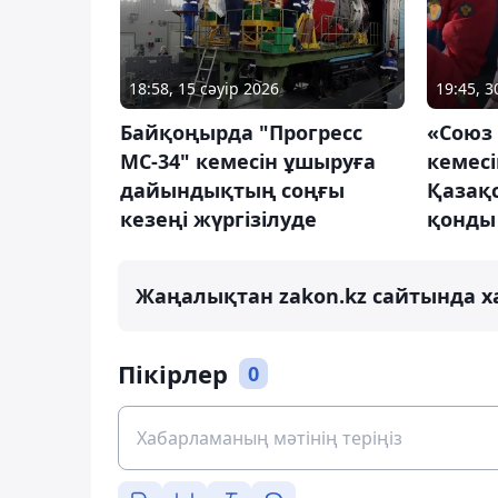
18:58, 15 сәуір 2026
19:45, 
Байқоңырда "Прогресс
«Союз
МС-34" кемесін ұшыруға
кемесі
дайындықтың соңғы
Қазақс
кезеңі жүргізілуде
қонды
Жаңалықтан zakon.kz сайтында х
Пікірлер
0