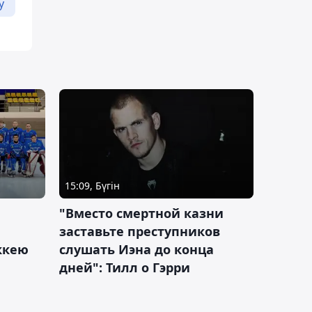
у
15:09, Бүгін
"Вместо смертной казни
заставьте преступников
оккею
слушать Иэна до конца
дней": Тилл о Гэрри