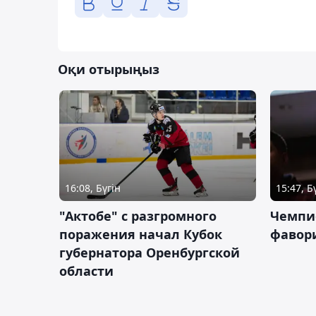
Оқи отырыңыз
16:08, Бүгін
15:47, Б
"Актобе" с разгромного
Чемпи
поражения начал Кубок
фавор
губернатора Оренбургской
области