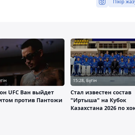
Пікір жаз
үгін
15:28, Бүгін
он UFC Ван выйдет
Стал известен состав
итом против Пантожи
"Иртыша" на Кубок
Казахстана 2026 по х