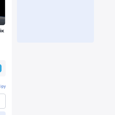
ік
Кіру