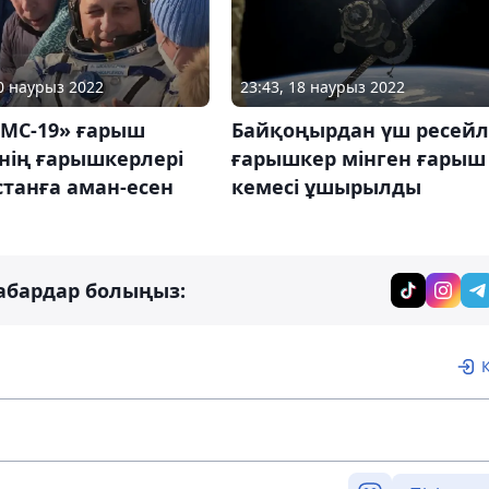
30 наурыз 2022
23:43, 18 наурыз 2022
 МС-19» ғарыш
Байқоңырдан үш ресейл
нің ғарышкерлері
ғарышкер мінген ғарыш
танға аман-есен
кемесі ұшырылды
абардар болыңыз: