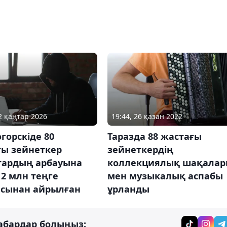
12 қаңтар 2026
19:44, 26 қазан 2022
горскіде 80
Таразда 88 жастағы
ғы зейнеткер
зейнеткердің
тардың арбауына
коллекциялық шақала
 12 млн теңге
мен музыкалық аспабы
сынан айрылған
ұрланды
абардар болыңыз: