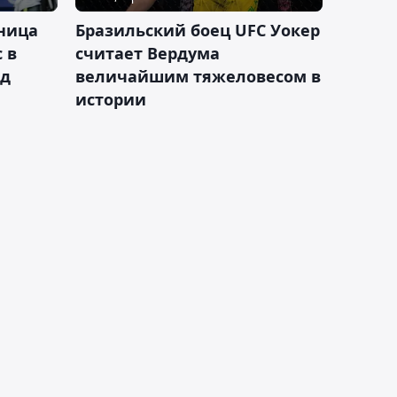
ница
Бразильский боец UFC Уокер
 в
считает Вердума
ад
величайшим тяжеловесом в
истории