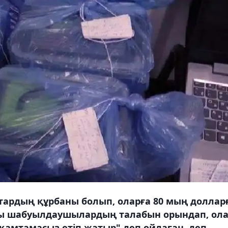
тардың құрбаны болып, оларға 80 мың доллар
ойы шабуылдаушылардың талабын орындап, ол
 қамтамасыз етіп жатыр" деп ойлаған, деп