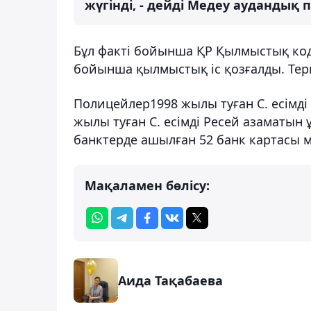
жүгінді, - дейді Медеу аудандық 
Бұл факті бойынша ҚР Қылмыстық коде
бойынша қылмыстық іс қозғалды. Тер
Полицейлер1998 жылы туған С. есімді жі
жылы туған С. есімді Ресей азаматын ұ
банктерде ашылған 52 банк картасы м
Мақаламен бөлісу:
Аида Тақабаева