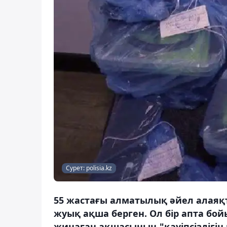
Сурет: polisia.kz
55 жастағы алматылық әйел алаяқ
жуық ақша берген. Ол бір апта б
жинаған ақшасының "қауіпсіздігін