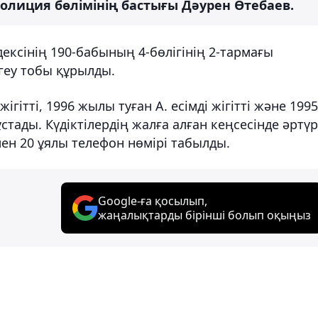
полиция бөлімінің бастығы Дәурен Өтебаев.
ксінің 190-бабының 4-бөлігінің 2-тармағы
геу тобы құрылды.
гітті, 1996 жылы туған А. есімді жігітті және 1995
стады. Күдіктілердің жалға алған кеңсесінде әртүр
ен 20 ұялы телефон нөмірі табылды.
Google-ға қосылып,
жаңалықтарды бірінші болып оқыңыз