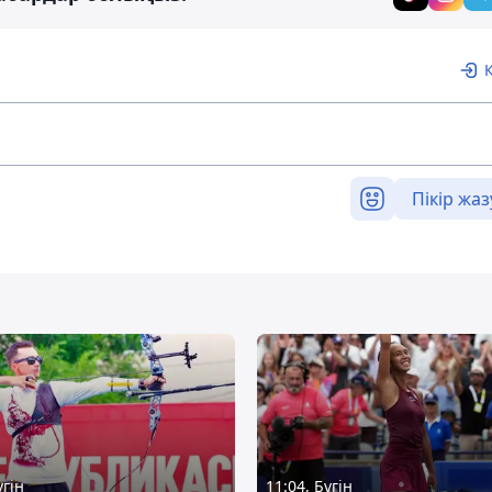
Пікір жаз
үгін
11:04, Бүгін