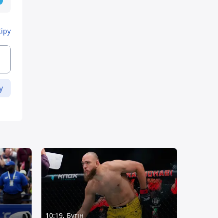
Кіру
у
10:19, Бүгін