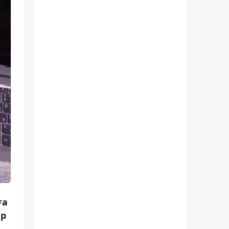
ға
ар