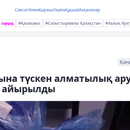
Саясат
Әлем
Қаржы
Оқиға
Құқық
Мақалалар
#Қазақмыс
#Салыстырмалы Қазақстан
#Халық бухг
Қоғ
ына түскен алматылық ар
н айырылды