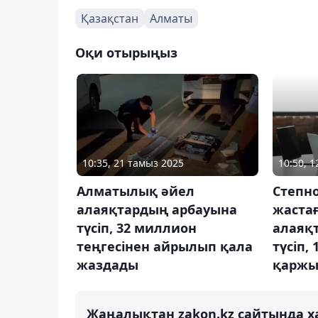
Қазақстан
Алматы
Оқи отырыңыз
10:35, 21 тамыз 2025
10:50, 
Алматылық әйел
Степно
алаяқтардың арбауына
жаста
түсіп, 32 миллион
алаяқ
теңгесінен айрылып қала
түсіп,
жаздады
қаржы
Жаңалықтан zakon.kz сайтында х