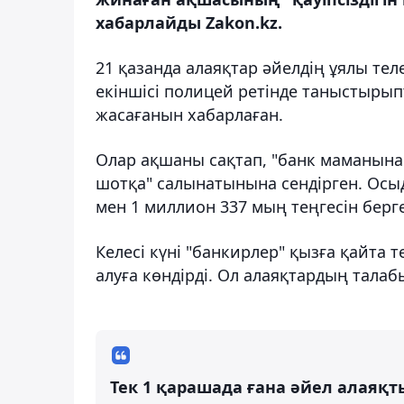
хабарлайды Zakon.kz.
21 қазанда алаяқтар әйелдің ұялы тел
екіншісі полицей ретінде таныстырып
жасағанын хабарлаған.
Олар ақшаны сақтап, "банк маманына"
шотқа" салынатынына сендірген. Осыд
мен 1 миллион 337 мың теңгесін берг
Келесі күні "банкирлер" қызға қайта 
алуға көндірді. Ол алаяқтардың тала
Тек 1 қарашада ғана әйел алаяқт