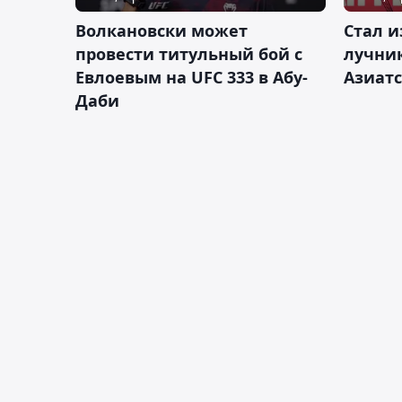
Волкановски может
Стал и
провести титульный бой с
лучник
Евлоевым на UFC 333 в Абу-
Азиатс
Даби