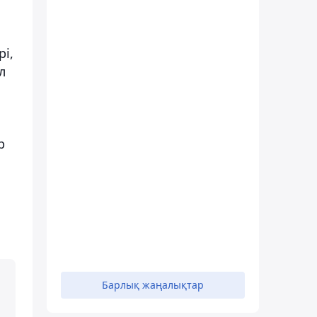
рі,
л
р
Барлық жаңалықтар