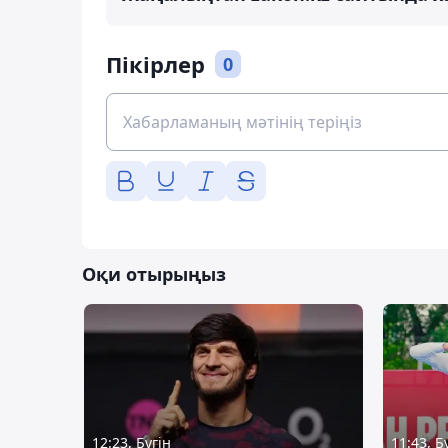
Пікірлер
0
Оқи отырыңыз
12:23, Бүгін
11:43, Б