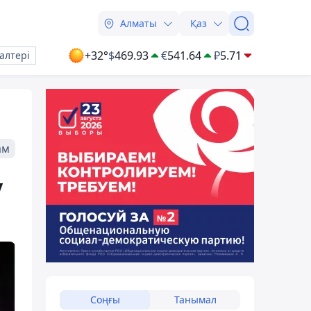
Алматы
Қаз
+32°
$
469.93
€
541.64
₽
5.71
алтері
ам
у
Соңғы
Танымал