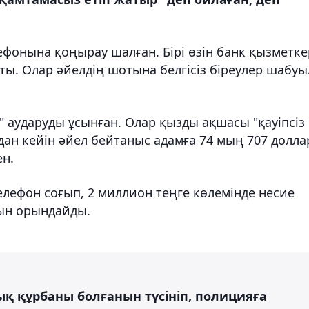
ефонына қоңырау шалған. Бірі өзін банк қызметке
ты. Олар әйелдің шотына белгісіз біреулер шабуы
 аударуды ұсынған. Олар қызды ақшасы "қауіпсіз
ан кейін әйел бейтаныс адамға 74 мың 707 долла
ен.
телефон соғып, 2 миллион теңге көлемінде несие
бын орындайды.
ық құрбаны болғанын түсініп, полицияға