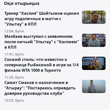
Оқи отырыңыз
Тренер "Каспия" Шойтымов оценил
игру подопечных в матче с
"Улытау" в КПЛ
12:04, Бүгін
Мазбаев выступил с заявлением
после ничьей "Улытау" с "Каспием"
в КПЛ
11:41, Бүгін
Схожий стиль: что известно о
сопернице Рыбакиной в игре за 1/4
финала WTA 1000 в Торонто
11:20, Бүгін
Самат Смаков о назначении в
"Атырау": "Постараюсь оправдать
доверие руководства клуба"
10:53, Бүгін