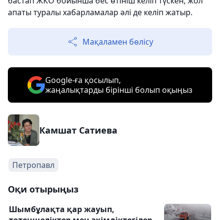
бастап ЖКО бойынша бес өтініш келіп түскен, жол
апаты туралы хабарламалар әлі де келіп жатыр.
Мақаламен бөлісу
Google-ға қосылып,
жаңалықтарды бірінші болып оқыңыз
Камшат Сатиева
Петропавл
Оқи отырыңыз
Шымбұлақта қар жауып,
төтеншеліктер мен әкімдіктегілер