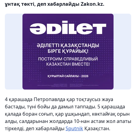
ұнтақ төкті, деп хабарлайды Zakon.kz.
4 қарашада Петропавлда қар тоқтаусыз жауа
бастады, түні бойы да дамыл таппады. 5 қарашада
қалада боран соғып, қар ұшқындап, көктайғақ орын
алды, салдарынан жолдарда 10-нан астам жол апаты
тіркелді, деп хабарлайды
Sputnik
Қазақстан.