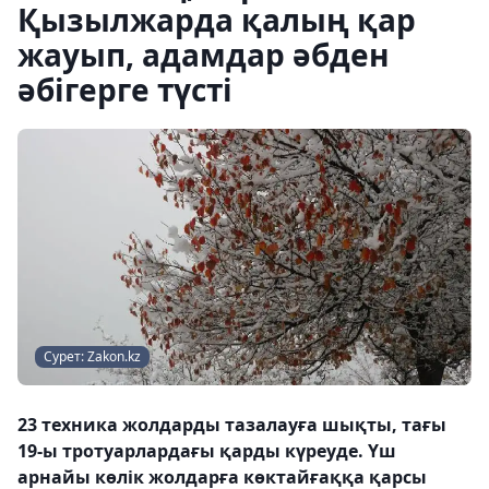
Қызылжарда қалың қар
жауып, адамдар әбден
әбігерге түсті
Сурет: Zakon.kz
23 техника жолдарды тазалауға шықты, тағы
19-ы тротуарлардағы қарды күреуде. Үш
арнайы көлік жолдарға көктайғаққа қарсы