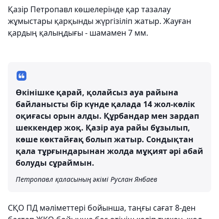
Қазір Петропавл көшелерінде қар тазалау
жұмыстары қарқынды жүргізіліп жатыр. Жауған
қардың қалыңдығы - шамамен 7 мм.
Өкінішке қарай, қолайсыз ауа райына
байланысты бір күнде қалада 14 жол-көлік
оқиғасы орын алды. Құрбандар мен зардап
шеккендер жоқ. Қазір ауа райы бұзылып,
көше көктайғақ болып жатыр. Сондықтан
қала тұрғындарынан жолда мұқият әрі абай
болуды сұраймын.
Петропавл қаласының әкімі Руслан Янбаев
СҚО ПД мәліметтері бойынша, таңғы сағат 8-ден