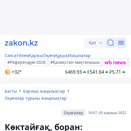
Қаз
Саясат
Әлем
Қаржы
Оқиға
Құқық
Мақалалар
#Референдум-2026
#Қазақстан мақтанышы
+32°
$
469.93
€
541.64
₽
5.71
Басты
Барлық жаңалықтар
Оқиғалар туралы жаңалықтар
Оқиғалар
16:07, 05 қараша 2022
Көктайғақ, боран: