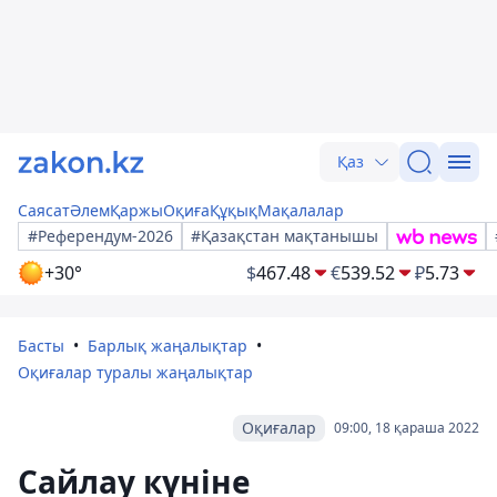
Қаз
Саясат
Әлем
Қаржы
Оқиға
Құқық
Мақалалар
#Референдум-2026
#Қазақстан мақтанышы
+30°
$
467.48
€
539.52
₽
5.73
Басты
Барлық жаңалықтар
Оқиғалар туралы жаңалықтар
Оқиғалар
09:00, 18 қараша 2022
Сайлау күніне