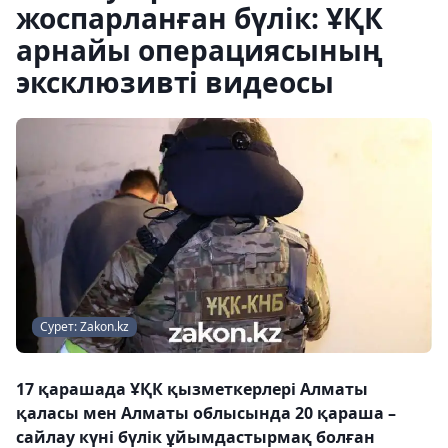
жоспарланған бүлік: ҰҚК
арнайы операциясының
эксклюзивті видеосы
Сурет: Zakon.kz
17 қарашада ҰҚК қызметкерлері Алматы
қаласы мен Алматы облысында 20 қараша –
сайлау күні бүлік ұйымдастырмақ болған