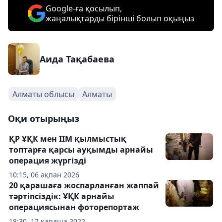
Google-ға қосылып,
жаңалықтарды бірінші болып оқыңыз
Аида Тақабаева
Алматы облысы
Алматы
Оқи отырыңыз
ҚР ҰҚК мен ІІМ қылмыстық
топтарға қарсы ауқымды арнайы
операция жүргізді
10:15, 06 ақпан 2026
20 қарашаға жоспарланған жаппай
тәртіпсіздік: ҰҚК арнайы
операциясынан фоторепортаж
18:30, 17 қараша 2022