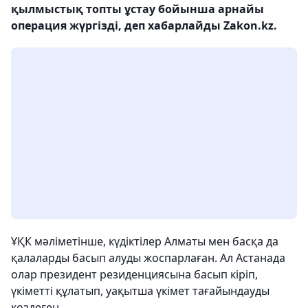
қылмыстық топты ұстау бойынша арнайы
операция жүргізді, деп хабарлайды Zakon.kz.
ҰҚК мәліметінше, күдіктілер Алматы мен басқа да
қалаларды басып алуды жоспарлаған. Ал Астанада
олар президент резиденциясына басып кіріп,
үкіметті құлатып, уақытша үкімет тағайындауды
көздеген.