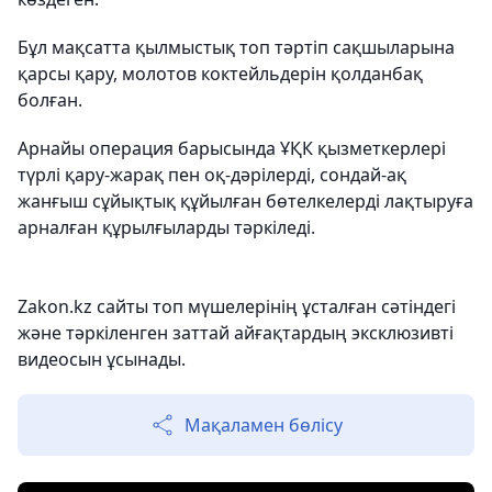
Бұл мақсатта қылмыстық топ тәртіп сақшыларына
қарсы қару, молотов коктейльдерін қолданбақ
болған.
Арнайы операция барысында ҰҚК қызметкерлері
түрлі қару-жарақ пен оқ-дәрілерді, сондай-ақ
жанғыш сұйықтық құйылған бөтелкелерді лақтыруға
арналған құрылғыларды тәркіледі.
Zakon.kz сайты топ мүшелерінің ұсталған сәтіндегі
және тәркіленген заттай айғақтардың эксклюзивті
видеосын ұсынады.
Мақаламен бөлісу