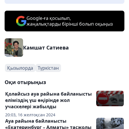
Google-ға қосылып,
жаңалықтарды бірінші болып оқыңыз
Камшат Сатиева
Қызылорда
Түркістан
Оқи отырыңыз
Қолайсыз ауа райына байланысты
еліміздің үш өңірінде жол
учаскелері жабылды
20:03, 16 желтоқсан 2024
Ауа райына байланысты
«Екатеринбург – Алматы» тасжолы