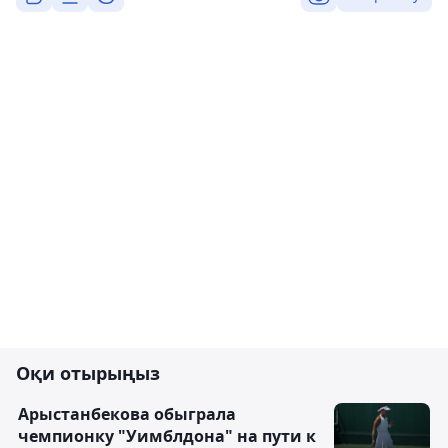
Оқи отырыңыз
Арыстанбекова обыграла
чемпионку "Уимблдона" на пути к