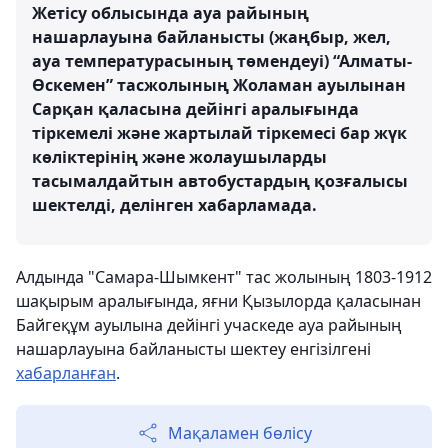
Жетісу облысында ауа райының
нашарлауына байланысты (жаңбыр, жел,
ауа температурасының төмендеуі) “Алматы-
Өскемен” тасжолының Жоламан ауылынан
Сарқан қаласына дейінгі аралығында
тіркемелі және жартылай тіркемесі бар жүк
көліктерінің және жолаушыларды
тасымалдайтын автобустардың қозғалысы
шектелді, делінген хабарламада.
Алдында "Самара-Шымкент" тас жолының 1803-1912
шақырым аралығында, яғни Қызылорда қаласынан
Байгеқұм ауылына дейінгі учаскеде ауа райының
нашарлауына байланысты шектеу енгізілгені
хабарланған
.
Мақаламен бөлісу