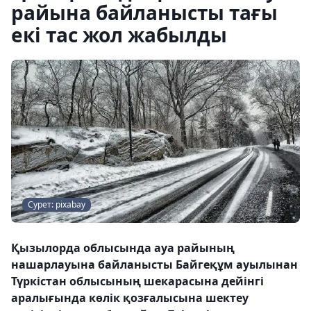
райына байланысты тағы
екі тас жол жабылды
Сурет: pixabay
Қызылорда облысында ауа райының
нашарлауына байланысты Байгеқұм ауылынан
Түркістан облысының шекарасына дейінгі
аралығында көлік қозғалысына шектеу