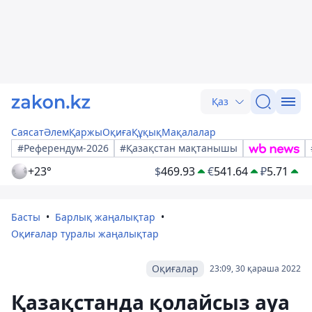
Қаз
Саясат
Әлем
Қаржы
Оқиға
Құқық
Мақалалар
#Референдум-2026
#Қазақстан мақтанышы
+23°
$
469.93
€
541.64
₽
5.71
Басты
Барлық жаңалықтар
Оқиғалар туралы жаңалықтар
Оқиғалар
23:09, 30 қараша 2022
Қазақстанда қолайсыз ауа