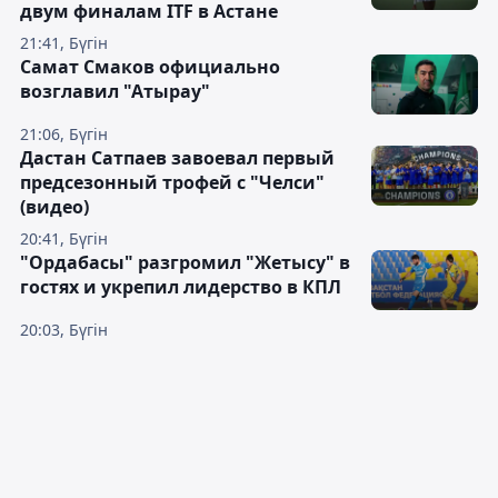
двум финалам ITF в Астане
21:41, Бүгін
Самат Смаков официально
возглавил "Атырау"
21:06, Бүгін
Дастан Сатпаев завоевал первый
предсезонный трофей с "Челси"
(видео)
20:41, Бүгін
"Ордабасы" разгромил "Жетысу" в
гостях и укрепил лидерство в КПЛ
20:03, Бүгін