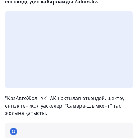
енгізілді, деп хабарлайды Zakon.kz.
"ҚазАвтоЖол" ҰК" АҚ нақтылап өткендей, шектеу
енгізілген жол уаскелері "Самара-Шымкент" тас
жолына қатысты.